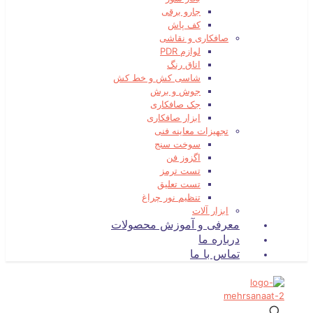
جارو برقی
کف پاش
صافکاری و نقاشی
لوازم PDR
اتاق رنگ
شاسی کش و خط کش
جوش و برش
جک صافکاری
ابزار صافکاری
تجهیزات معاینه فنی
سوخت سنج
اگزوز فن
تست ترمز
تست تعلیق
تنظیم نور چراغ
ابزار آلات
معرفی و آموزش محصولات
درباره ما
تماس با ما