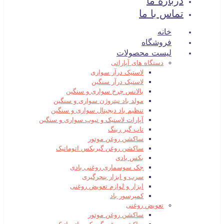
درباره ما
تماس با ما
خانه
فروشگاه
لیست محصولات
دستگاه های آپاراتی
لاستیک درآر سواری
لاستیک درآر سنگین
بالانس چرخ سواری و سنگین
مولد باد نیتروژن سواری و سنگین
تنظیم باد دیجیتال سواری و سنگین
آپارات لاستیک و تیوپ سواری و سنگین
تاب گیر رینگ
ساکشن روغن موتور
ساکشن روغن گیربکس اتوماتیک
بکس بادی
جک سوسماری روغنی بادی
سرب و ابزار پنچرگیری
ابزار و لوازم تعویض روغنی
کمپرسور باد
تعویض روغنی
ساکشن روغن موتور