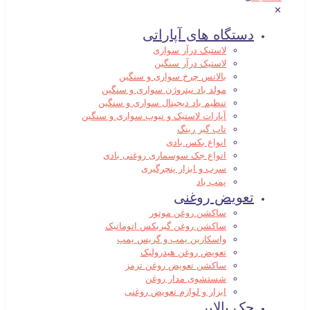
✕
دستگاه های آپاراتی
لاستیک درآر سواری
لاستیک درآر سنگین
بالانس چرخ سواری و سنگین
مولد باد نیتروژن سواری و سنگین
تنظیم باد دیجیتال سواری و سنگین
آپارات لاستیک و تیوپ سواری و سنگین
تاب گیر رینگ
انواع بکس بادی
انواع جک سوسماری روغنی بادی
سرب و ابزار پنچرگیری
پمپ باد
تعویض روغنی
ساکشن روغن موتور
ساکشن روغن گیربکس اتوماتیک
واسکازین پمپ و گریس پمپ
تعویض روغن هیدرولیک
ساکشن تعویض روغن ترمز
شستشوی مدار روغن
ابزار و لوازم تعویض روغنی
جک بالابر