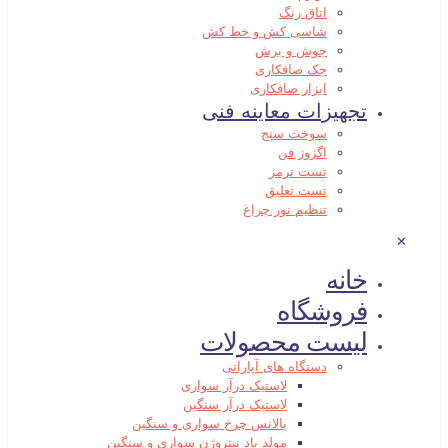
اتاق رنگ
شاسی کش و خط کش
جوش و برش
جک صافکاری
ابزار صافکاری
تجهیزات معاینه فنی
سوخت سنج
اگزوز فن
تست ترمز
تست تعلیق
تنظیم نور چراغ
✕
خانه
فروشگاه
لیست محصولات
دستگاه های آپاراتی
لاستیک درآر سواری
لاستیک درآر سنگین
بالانس چرخ سواری و سنگین
مولد باد نیتروژن سواری و سنگین