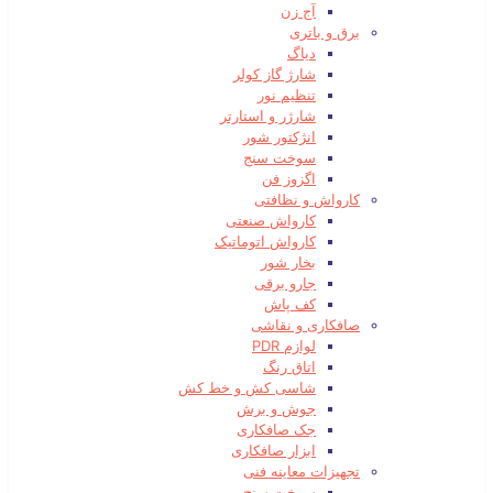
آج زن
برق و باتری
دیاگ
شارژ گاز کولر
تنظیم نور
شارژر و استارتر
انژکتور شور
سوخت سنج
اگزوز فن
کارواش و نظافتی
کارواش صنعتی
کارواش اتوماتیک
بخار شور
جارو برقی
کف پاش
صافکاری و نقاشی
لوازم PDR
اتاق رنگ
شاسی کش و خط کش
جوش و برش
جک صافکاری
ابزار صافکاری
تجهیزات معاینه فنی
سوخت سنج