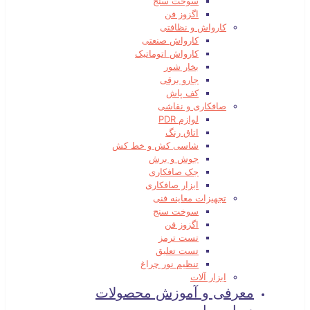
سوخت سنج
اگزوز فن
کارواش و نظافتی
کارواش صنعتی
کارواش اتوماتیک
بخار شور
جارو برقی
کف پاش
صافکاری و نقاشی
لوازم PDR
اتاق رنگ
شاسی کش و خط کش
جوش و برش
جک صافکاری
ابزار صافکاری
تجهیزات معاینه فنی
سوخت سنج
اگزوز فن
تست ترمز
تست تعلیق
تنظیم نور چراغ
ابزار آلات
معرفی و آموزش محصولات