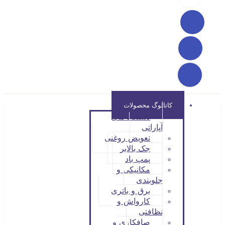
کاتالوگ محصولات
دستگاه های
آپاراتی
تعویض روغنی
جک بالابر
پمپ باد
مکانیکی و
جلوبندی
برق و باتری
کارواش و
نظافتی
صافکاری و