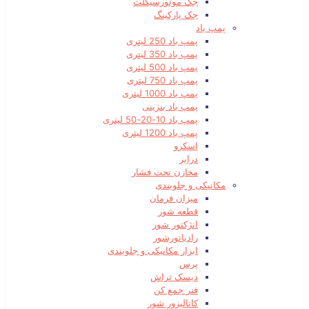
جک موتورسیکلت
جک پارکینگ
پمپ باد
پمپ باد 250 لیتری
پمپ باد 350 لیتری
پمپ باد 500 لیتری
پمپ باد 750 لیتری
پمپ باد 1000 لیتری
پمپ باد بنزینی
پمپ باد 10-20-50 لیتری
پمپ باد 1200 لیتری
اسکرو
درایر
مخازن تحت فشار
مکانیکی و جلوبندی
میزان فرمان
قطعه شور
انژکتور شور
رادیاتورشور
ابزار مکانیکی و جلوبندی
پرس
دیسک تراش
فنر جمع کن
کاتالیزور شور