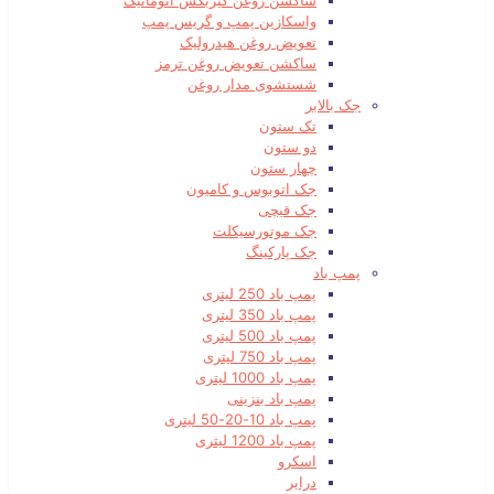
ساکشن روغن گیربکس اتوماتیک
واسکازین پمپ و گریس پمپ
تعویض روغن هیدرولیک
ساکشن تعویض روغن ترمز
شستشوی مدار روغن
جک بالابر
تک ستون
دو ستون
چهار ستون
جک اتوبوس و کامیون
جک قیچی
جک موتورسیکلت
جک پارکینگ
پمپ باد
پمپ باد 250 لیتری
پمپ باد 350 لیتری
پمپ باد 500 لیتری
پمپ باد 750 لیتری
پمپ باد 1000 لیتری
پمپ باد بنزینی
پمپ باد 10-20-50 لیتری
پمپ باد 1200 لیتری
اسکرو
درایر