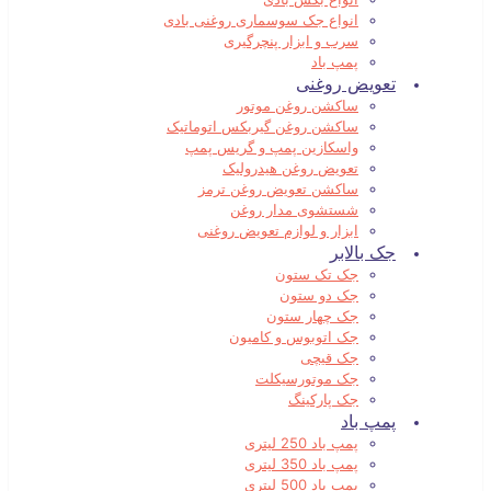
انواع جک سوسماری روغنی بادی
سرب و ابزار پنچرگیری
پمپ باد
تعویض روغنی
ساکشن روغن موتور
ساکشن روغن گیربکس اتوماتیک
واسکازین پمپ و گریس پمپ
تعویض روغن هیدرولیک
ساکشن تعویض روغن ترمز
شستشوی مدار روغن
ابزار و لوازم تعویض روغنی
جک بالابر
جک تک ستون
جک دو ستون
جک چهار ستون
جک اتوبوس و کامیون
جک قیچی
جک موتورسیکلت
جک پارکینگ
پمپ باد
پمپ باد 250 لیتری
پمپ باد 350 لیتری
پمپ باد 500 لیتری