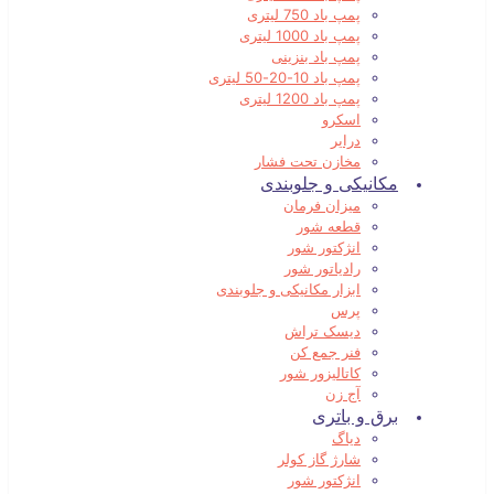
پمپ باد 750 لیتری
پمپ باد 1000 لیتری
پمپ باد بنزینی
پمپ باد 10-20-50 لیتری
پمپ باد 1200 لیتری
اسکرو
درایر
مخازن تحت فشار
مکانیکی و جلوبندی
میزان فرمان
قطعه شور
انژکتور شور
رادیاتور شور
ابزار مکانیکی و جلوبندی
پرس
دیسک تراش
فنر جمع کن
کاتالیزور شور
آج زن
برق و باتری
دیاگ
شارژ گاز کولر
انژکتور شور