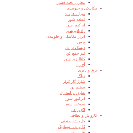
مخازن تحت فشار
مکانیکی و جلوبندی
میزان فرمان
قطعه شور
انژکتور شور
رادیاتورشور
ابزار مکانیکی و جلوبندی
پرس
دیسک تراش
فنر جمع کن
کاتالیزور شور
آج زن
برق و باتری
دیاگ
شارژ گاز کولر
تنظیم نور
شارژر و استارتر
انژکتور شور
سوخت سنج
اگزوز فن
کارواش و نظافتی
کارواش صنعتی
کارواش اتوماتیک
بخار شور