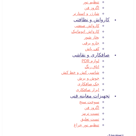
تنظیم نور
اگزوز فن
شارژر و استارتر
کارواش و نظافتی
کارواش صنعتی
کارواش اتوماتیک
بخار شور
جارو برقی
کف پاش
صافکاری و نقاشی
لوازم PDR
اتاق رنگ
شاسی کش و خط کش
جوش و برش
جک صافکاری
ابزار صافکاری
تجهیزات معاینه فنی
سوخت سنج
اگزوز فن
تست ترمز
تست تعلیق
تنظیم نور چراغ
دسته‌بندی