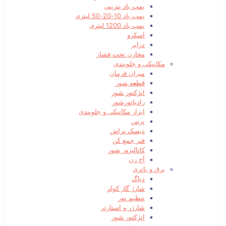
پمپ باد بنزینی
پمپ باد 10-20-50 لیتری
پمپ باد 1200 لیتری
اسکرو
درایر
مخازن تحت فشار
مکانیکی و جلوبندی
میزان فرمان
قطعه شور
انژکتور شور
رادیاتورشور
ابزار مکانیکی و جلوبندی
پرس
دیسک تراش
فنر جمع کن
کاتالیزور شور
آج زن
برق و باتری
دیاگ
شارژ گاز کولر
تنظیم نور
شارژر و استارتر
انژکتور شور