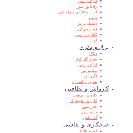
انژکتور شور
رادیاتور شور
ابزار مکانیکی و جلوبندی
پرس
دیسک تراش
فنر جمع کن
کاتالیزور شور
آج زن
برق و باتری
دیاگ
شارژ گاز کولر
انژکتور شور
تنظیم نور
اگزوز فن
شارژر و استارتر
کارواش و نظافتی
کارواش صنعتی
کارواش اتوماتیک
بخار شور
جارو برقی
کف پاش
صافکاری و نقاشی
لوازم PDR