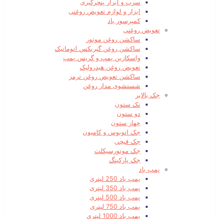
سرب و ابزار پنچرگیری
ابزار و لوازم تعویض روغنی
کمپرسور باد
تعویض روغنی
ساکشن روغن موتور
ساکشن روغن گیربکس اتوماتیک
واسکازین پمپ و گریس پمپ
تعویض روغن هیدرولیک
ساکشن تعویض روغن ترمز
شستشوی مدار روغن
جک بالابر
تک ستون
دو ستون
چهار ستون
جک اتوبوس و کامیون
جک قیچی
جک موتورسیکلت
جک پارکینگ
پمپ باد
پمپ باد 250 لیتری
پمپ باد 350 لیتری
پمپ باد 500 لیتری
پمپ باد 750 لیتری
پمپ باد 1000 لیتری