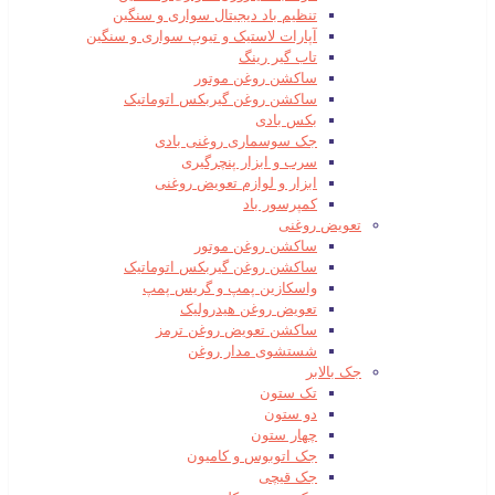
تنظیم باد دیجیتال سواری و سنگین
آپارات لاستیک و تیوپ سواری و سنگین
تاب گیر رینگ
ساکشن روغن موتور
ساکشن روغن گیربکس اتوماتیک
بکس بادی
جک سوسماری روغنی بادی
سرب و ابزار پنچرگیری
ابزار و لوازم تعویض روغنی
کمپرسور باد
تعویض روغنی
ساکشن روغن موتور
ساکشن روغن گیربکس اتوماتیک
واسکازین پمپ و گریس پمپ
تعویض روغن هیدرولیک
ساکشن تعویض روغن ترمز
شستشوی مدار روغن
جک بالابر
تک ستون
دو ستون
چهار ستون
جک اتوبوس و کامیون
جک قیچی