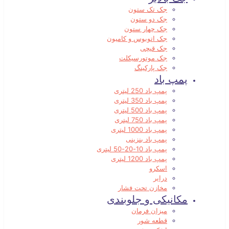
جک تک ستون
جک دو ستون
جک چهار ستون
جک اتوبوس و کامیون
جک قیچی
جک موتورسیکلت
جک پارکینگ
پمپ باد
پمپ باد 250 لیتری
پمپ باد 350 لیتری
پمپ باد 500 لیتری
پمپ باد 750 لیتری
پمپ باد 1000 لیتری
پمپ باد بنزینی
پمپ باد 10-20-50 لیتری
پمپ باد 1200 لیتری
اسکرو
درایر
مخازن تحت فشار
مکانیکی و جلوبندی
میزان فرمان
قطعه شور