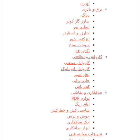
آج زن
برق و باتری
دیاگ
شارژ گاز کولر
تنظیم نور
شارژر و استارتر
انژکتور شور
سوخت سنج
اگزوز فن
کارواش و نظافتی
کارواش صنعتی
کارواش اتوماتیک
بخار شور
جارو برقی
کف پاش
صافکاری و نقاشی
لوازم PDR
اتاق رنگ
شاسی کش و خط کش
جوش و برش
جک صافکاری
ابزار صافکاری
تجهیزات معاینه فنی
سوخت سنج