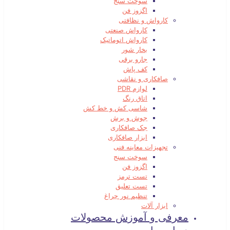
سوخت سنج
اگزوز فن
کارواش و نظافتی
کارواش صنعتی
کارواش اتوماتیک
بخار شور
جارو برقی
کف پاش
صافکاری و نقاشی
لوازم PDR
اتاق رنگ
شاسی کش و خط کش
جوش و برش
جک صافکاری
ابزار صافکاری
تجهیزات معاینه فنی
سوخت سنج
اگزوز فن
تست ترمز
تست تعلیق
تنظیم نور چراغ
ابزار آلات
معرفی و آموزش محصولات