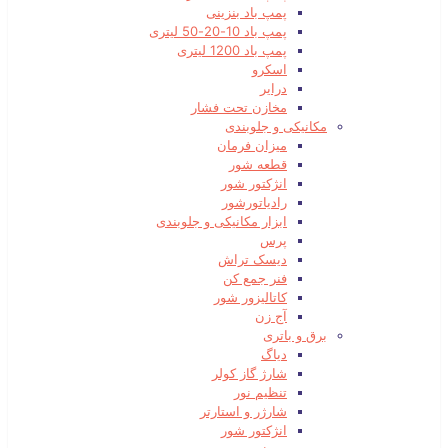
پمپ باد بنزینی
پمپ باد 10-20-50 لیتری
پمپ باد 1200 لیتری
اسکرو
درایر
مخازن تحت فشار
مکانیکی و جلوبندی
میزان فرمان
قطعه شور
انژکتور شور
رادیاتورشور
ابزار مکانیکی و جلوبندی
پرس
دیسک تراش
فنر جمع کن
کاتالیزور شور
آج زن
برق و باتری
دیاگ
شارژ گاز کولر
تنظیم نور
شارژر و استارتر
انژکتور شور