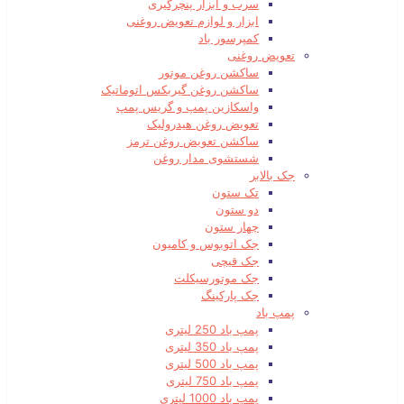
سرب و ابزار پنچرگیری
ابزار و لوازم تعویض روغنی
کمپرسور باد
تعویض روغنی
ساکشن روغن موتور
ساکشن روغن گیربکس اتوماتیک
واسکازین پمپ و گریس پمپ
تعویض روغن هیدرولیک
ساکشن تعویض روغن ترمز
شستشوی مدار روغن
جک بالابر
تک ستون
دو ستون
چهار ستون
جک اتوبوس و کامیون
جک قیچی
جک موتورسیکلت
جک پارکینگ
پمپ باد
پمپ باد 250 لیتری
پمپ باد 350 لیتری
پمپ باد 500 لیتری
پمپ باد 750 لیتری
پمپ باد 1000 لیتری