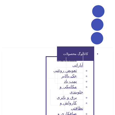
کاتالوگ محصولات
دستگاه های
آپاراتی
تعویض روغنی
جک بالابر
پمپ باد
مکانیکی و
جلوبندی
برق و باتری
کارواش و
نظافتی
صافکاری و