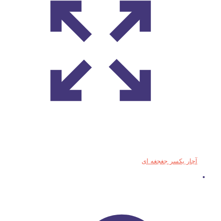
آچار یکسر جغجغه ای