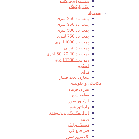
جک موتورسیکلت
جک پارکینگ
پمپ باد
پمپ باد 250 لیتری
پمپ باد 350 لیتری
پمپ باد 500 لیتری
پمپ باد 750 لیتری
پمپ باد 1000 لیتری
پمپ باد بنزینی
پمپ باد 10-20-50 لیتری
پمپ باد 1200 لیتری
اسکرو
درایر
مخازن تحت فشار
مکانیکی و جلوبندی
میزان فرمان
قطعه شور
انژکتور شور
رادیاتورشور
ابزار مکانیکی و جلوبندی
پرس
دیسک تراش
فنر جمع کن
کاتالیزور شور