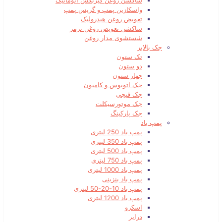
ساکشن روغن گیربکس اتوماتیک
واسکازین پمپ و گریس پمپ
تعویض روغن هیدرولیک
ساکشن تعویض روغن ترمز
شستشوی مدار روغن
جک بالابر
تک ستون
دو ستون
چهار ستون
جک اتوبوس و کامیون
جک قیچی
جک موتورسیکلت
جک پارکینگ
پمپ باد
پمپ باد 250 لیتری
پمپ باد 350 لیتری
پمپ باد 500 لیتری
پمپ باد 750 لیتری
پمپ باد 1000 لیتری
پمپ باد بنزینی
پمپ باد 10-20-50 لیتری
پمپ باد 1200 لیتری
اسکرو
درایر