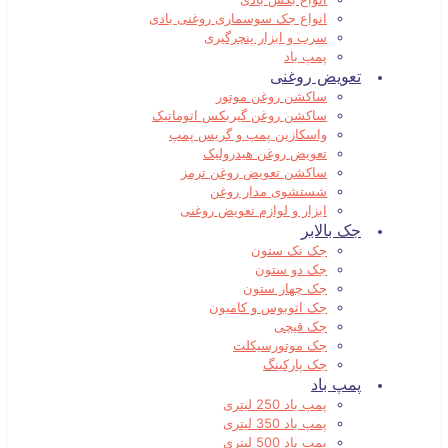
انواع جک سوسماری روغنی بادی
سرب و ابزار پنچرگیری
پمپ باد
تعویض روغنی
ساکشن روغن موتور
ساکشن روغن گیربکس اتوماتیک
واسکازین پمپ و گریس پمپ
تعویض روغن هیدرولیک
ساکشن تعویض روغن ترمز
شستشوی مدار روغن
ابزار و لوازم تعویض روغنی
جک بالابر
جک تک ستون
جک دو ستون
جک چهار ستون
جک اتوبوس و کامیون
جک قیچی
جک موتورسیکلت
جک پارکینگ
پمپ باد
پمپ باد 250 لیتری
پمپ باد 350 لیتری
پمپ باد 500 لیتری