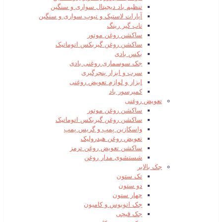
تنظیم باد دیجیتال سواری و سنگین
آپارات لاستیک و تیوپ سواری و سنگین
تاب گیر رینگ
ساکشن روغن موتور
ساکشن روغن گیربکس اتوماتیک
بکس بادی
جک سوسماری روغنی بادی
سرب و ابزار پنچرگیری
ابزار و لوازم تعویض روغنی
کمپرسور باد
تعویض روغنی
ساکشن روغن موتور
ساکشن روغن گیربکس اتوماتیک
واسکازین پمپ و گریس پمپ
تعویض روغن هیدرولیک
ساکشن تعویض روغن ترمز
شستشوی مدار روغن
جک بالابر
تک ستون
دو ستون
چهار ستون
جک اتوبوس و کامیون
جک قیچی