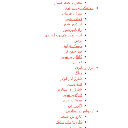
مخازن تحت فشار
مکانیکی و جلوبندی
میزان فرمان
قطعه شور
انژکتور شور
رادیاتورشور
ابزار مکانیکی و جلوبندی
پرس
دیسک تراش
فنر جمع کن
کاتالیزور شور
آج زن
برق و باتری
دیاگ
شارژ گاز کولر
تنظیم نور
شارژر و استارتر
انژکتور شور
سوخت سنج
اگزوز فن
کارواش و نظافتی
کارواش صنعتی
کارواش اتوماتیک
بخار شور