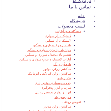
درباره ما
تماس با ما
خانه
فروشگاه
لیست محصولات
دستگاه های آپاراتی
لاستیک درآر سواری
لاستیک درآر سنگین
بالانس چرخ سواری و سنگین
مولد باد نیتروژن سواری و سنگین
تنظیم باد دیجیتال سواری و سنگین
آپارات لاستیک و تیوپ سواری و سنگین
تاب گیر رینگ
ساکشن روغن موتور
ساکشن روغن گیربکس اتوماتیک
بکس بادی
جک سوسماری روغنی بادی
سرب و ابزار پنچرگیری
ابزار و لوازم تعویض روغنی
کمپرسور باد
تعویض روغنی
ساکشن روغن موتور