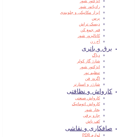
انژکتور شور
رادیاتور شور
ابزار مکانیکی و جلوبندی
پرس
دیسک تراش
فنر جمع کن
کاتالیزور شور
آج زن
برق و باتری
دیاگ
شارژ گاز کولر
انژکتور شور
تنظیم نور
اگزوز فن
شارژر و استارتر
کارواش و نظافتی
کارواش صنعتی
کارواش اتوماتیک
بخار شور
جارو برقی
کف پاش
صافکاری و نقاشی
لوازم PDR