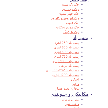
جک تک ستون
جک دو ستون
جک چهار ستون
جک اتوبوس و کامیون
جک قیچی
جک موتورسیکلت
جک پارکینگ
پمپ باد
پمپ باد 250 لیتری
پمپ باد 350 لیتری
پمپ باد 500 لیتری
پمپ باد 750 لیتری
پمپ باد 1000 لیتری
پمپ باد بنزینی
پمپ باد 10-20-50 لیتری
پمپ باد 1200 لیتری
اسکرو
درایر
مخازن تحت فشار
مکانیکی و جلوبندی
میزان فرمان
قطعه شور