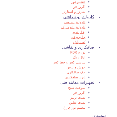
تنظیم نور
اگزوز فن
شارژر و استارتر
کارواش و نظافتی
کارواش صنعتی
کارواش اتوماتیک
بخار شور
جارو برقی
کف پاش
صافکاری و نقاشی
لوازم PDR
اتاق رنگ
شاسی کش و خط کش
جوش و برش
جک صافکاری
ابزار صافکاری
تجهیزات معاینه فنی
سوخت سنج
اگزوز فن
تست ترمز
تست تعلیق
تنظیم نور چراغ
دسته‌بندی