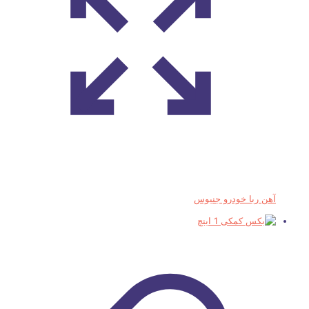
آهن ربا خودرو جنیوس