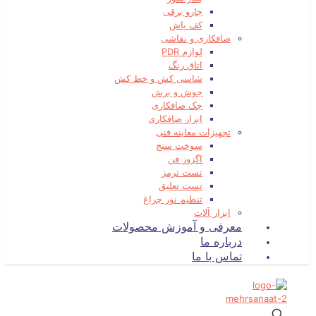
جارو برقی
کف پاش
صافکاری و نقاشی
لوازم PDR
اتاق رنگ
شاسی کش و خط کش
جوش و برش
جک صافکاری
ابزار صافکاری
تجهیزات معاینه فنی
سوخت سنج
اگزوز فن
تست ترمز
تست تعلیق
تنظیم نور چراغ
ابزار آلات
معرفی و آموزش محصولات
درباره ما
تماس با ما