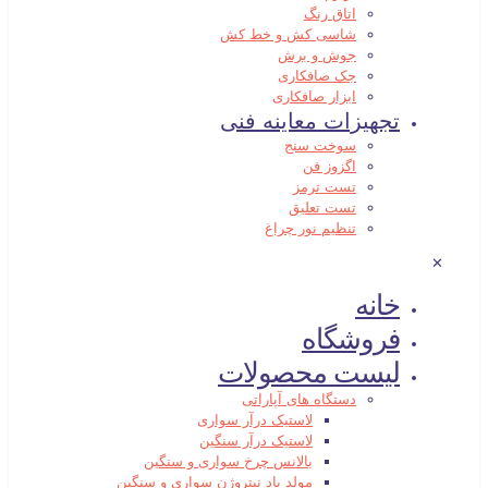
اتاق رنگ
شاسی کش و خط کش
جوش و برش
جک صافکاری
ابزار صافکاری
تجهیزات معاینه فنی
سوخت سنج
اگزوز فن
تست ترمز
تست تعلیق
تنظیم نور چراغ
✕
خانه
فروشگاه
لیست محصولات
دستگاه های آپاراتی
لاستیک درآر سواری
لاستیک درآر سنگین
بالانس چرخ سواری و سنگین
مولد باد نیتروژن سواری و سنگین