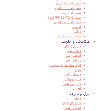
پمپ باد 750 لیتری
پمپ باد 1000 لیتری
پمپ باد بنزینی
پمپ باد 10-20-50 لیتری
پمپ باد 1200 لیتری
اسکرو
درایر
مخازن تحت فشار
مکانیکی و جلوبندی
میزان فرمان
قطعه شور
انژکتور شور
رادیاتور شور
ابزار مکانیکی و جلوبندی
پرس
دیسک تراش
فنر جمع کن
کاتالیزور شور
آج زن
برق و باتری
دیاگ
شارژ گاز کولر
انژکتور شور