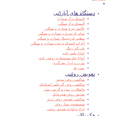
✕
دستگاه های آپاراتی
لاستیک درآر سواری
لاستیک درآر سنگین
بالانس چرخ سواری و سنگین
مولد باد نیتروژن سواری و سنگین
تنظیم باد دیجیتال سواری و سنگین
آپارات لاستیک و تیوپ سواری و سنگین
تاب گیر رینگ
انواع بکس بادی
انواع جک سوسماری روغنی بادی
سرب و ابزار پنچرگیری
پمپ باد
تعویض روغنی
ساکشن روغن موتور
ساکشن روغن گیربکس اتوماتیک
واسکازین پمپ و گریس پمپ
تعویض روغن هیدرولیک
ساکشن تعویض روغن ترمز
شستشوی مدار روغن
ابزار و لوازم تعویض روغنی
جک بالابر