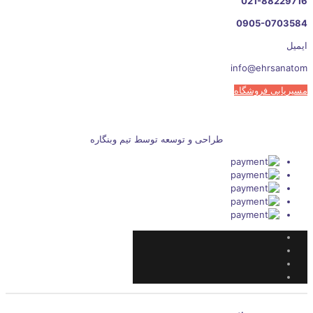
021-88229716
0905-0703584
ایمیل
info@ehrsanatom
مسیریابی فروشگاه
طراحی و توسعه توسط تیم وبنگاره