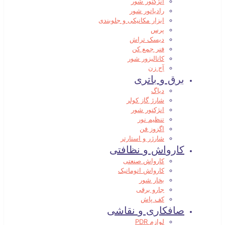
انژکتور شور
رادیاتور شور
ابزار مکانیکی و جلوبندی
پرس
دیسک تراش
فنر جمع کن
کاتالیزور شور
آج زن
برق و باتری
دیاگ
شارژ گاز کولر
انژکتور شور
تنظیم نور
اگزوز فن
شارژر و استارتر
کارواش و نظافتی
کارواش صنعتی
کارواش اتوماتیک
بخار شور
جارو برقی
کف پاش
صافکاری و نقاشی
لوازم PDR