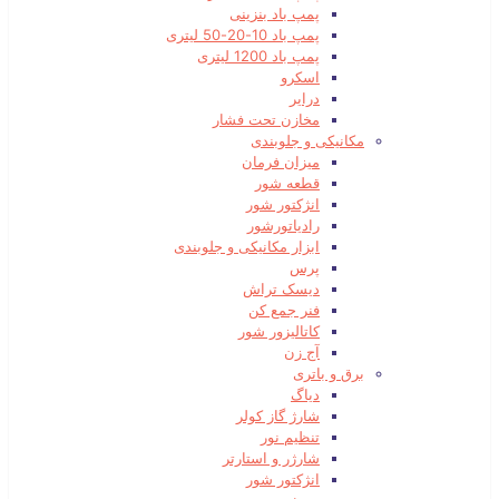
پمپ باد بنزینی
پمپ باد 10-20-50 لیتری
پمپ باد 1200 لیتری
اسکرو
درایر
مخازن تحت فشار
مکانیکی و جلوبندی
میزان فرمان
قطعه شور
انژکتور شور
رادیاتورشور
ابزار مکانیکی و جلوبندی
پرس
دیسک تراش
فنر جمع کن
کاتالیزور شور
آج زن
برق و باتری
دیاگ
شارژ گاز کولر
تنظیم نور
شارژر و استارتر
انژکتور شور