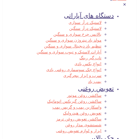
✕
دستگاه های آپاراتی
لاستیک درآر سواری
لاستیک درآر سنگین
بالانس چرخ سواری و سنگین
مولد باد نیتروژن سواری و سنگین
تنظیم باد دیجیتال سواری و سنگین
آپارات لاستیک و تیوپ سواری و سنگین
تاب گیر رینگ
انواع بکس بادی
انواع جک سوسماری روغنی بادی
سرب و ابزار پنچرگیری
پمپ باد
تعویض روغنی
ساکشن روغن موتور
ساکشن روغن گیربکس اتوماتیک
واسکازین پمپ و گریس پمپ
تعویض روغن هیدرولیک
ساکشن تعویض روغن ترمز
شستشوی مدار روغن
ابزار و لوازم تعویض روغنی
جک بالابر