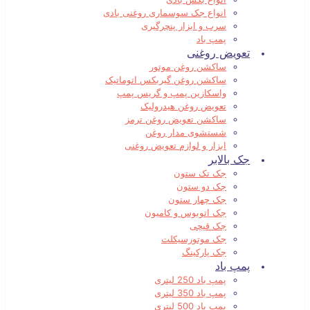
انواع جک سوسماری روغنی بادی
سرب و ابزار پنچرگیری
پمپ باد
تعویض روغنی
ساکشن روغن موتور
ساکشن روغن گیربکس اتوماتیک
واسکازین پمپ و گریس پمپ
تعویض روغن هیدرولیک
ساکشن تعویض روغن ترمز
شستشوی مدار روغن
ابزار و لوازم تعویض روغنی
جک بالابر
جک تک ستون
جک دو ستون
جک چهار ستون
جک اتوبوس و کامیون
جک قیچی
جک موتورسیکلت
جک پارکینگ
پمپ باد
پمپ باد 250 لیتری
پمپ باد 350 لیتری
پمپ باد 500 لیتری