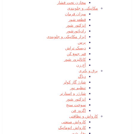
مخازن تحت فشار
مکانیکی و جلوبندی
میزان فرمان
قطعه شور
انژکتور شور
رادیاتورشور
ابزار مکانیکی و جلوبندی
پرس
دیسک تراش
فنر جمع کن
کاتالیزور شور
آج زن
برق و باتری
دیاگ
شارژ گاز کولر
تنظیم نور
شارژر و استارتر
انژکتور شور
سوخت سنج
اگزوز فن
کارواش و نظافتی
کارواش صنعتی
کارواش اتوماتیک
بخار شور