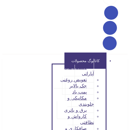
کاتالوگ محصولات
دستگاه های
آپاراتی
تعویض روغنی
جک بالابر
پمپ باد
مکانیکی و
جلوبندی
برق و باتری
کارواش و
نظافتی
صافکاری و