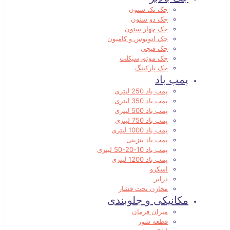
جک تک ستون
جک دو ستون
جک چهار ستون
جک اتوبوس و کامیون
جک قیچی
جک موتورسیکلت
جک پارکینگ
پمپ باد
پمپ باد 250 لیتری
پمپ باد 350 لیتری
پمپ باد 500 لیتری
پمپ باد 750 لیتری
پمپ باد 1000 لیتری
پمپ باد بنزینی
پمپ باد 10-20-50 لیتری
پمپ باد 1200 لیتری
اسکرو
درایر
مخازن تحت فشار
مکانیکی و جلوبندی
میزان فرمان
قطعه شور