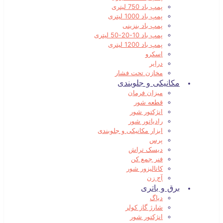
پمپ باد 750 لیتری
پمپ باد 1000 لیتری
پمپ باد بنزینی
پمپ باد 10-20-50 لیتری
پمپ باد 1200 لیتری
اسکرو
درایر
مخازن تحت فشار
مکانیکی و جلوبندی
میزان فرمان
قطعه شور
انژکتور شور
رادیاتور شور
ابزار مکانیکی و جلوبندی
پرس
دیسک تراش
فنر جمع کن
کاتالیزور شور
آج زن
برق و باتری
دیاگ
شارژ گاز کولر
انژکتور شور