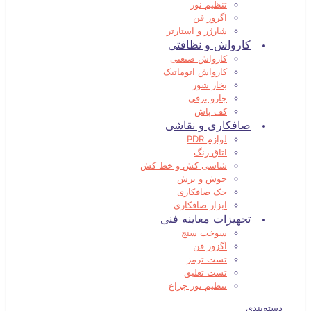
تنظیم نور
اگزوز فن
شارژر و استارتر
کارواش و نظافتی
کارواش صنعتی
کارواش اتوماتیک
بخار شور
جارو برقی
کف پاش
صافکاری و نقاشی
لوازم PDR
اتاق رنگ
شاسی کش و خط کش
جوش و برش
جک صافکاری
ابزار صافکاری
تجهیزات معاینه فنی
سوخت سنج
اگزوز فن
تست ترمز
تست تعلیق
تنظیم نور چراغ
دسته‌بندی