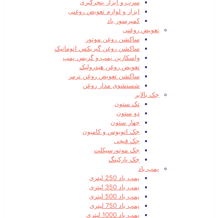
سرب و ابزار پنچرگیری
ابزار و لوازم تعویض روغنی
کمپرسور باد
تعویض روغنی
ساکشن روغن موتور
ساکشن روغن گیربکس اتوماتیک
واسکازین پمپ و گریس پمپ
تعویض روغن هیدرولیک
ساکشن تعویض روغن ترمز
شستشوی مدار روغن
جک بالابر
تک ستون
دو ستون
چهار ستون
جک اتوبوس و کامیون
جک قیچی
جک موتورسیکلت
جک پارکینگ
پمپ باد
پمپ باد 250 لیتری
پمپ باد 350 لیتری
پمپ باد 500 لیتری
پمپ باد 750 لیتری
پمپ باد 1000 لیتری