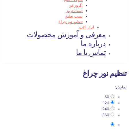
اگزوز فن
تست ترمز
تست تعلیق
تنظیم نور چراغ
ابزار آلات
معرفی و آموزش محصولات
درباره ما
تماس با ما
تنظیم نور چراغ
نمایش:
60
120
240
360