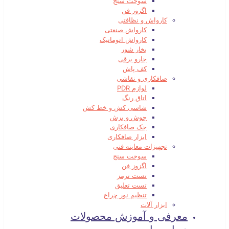
سوخت سنج
اگزوز فن
کارواش و نظافتی
کارواش صنعتی
کارواش اتوماتیک
بخار شور
جارو برقی
کف پاش
صافکاری و نقاشی
لوازم PDR
اتاق رنگ
شاسی کش و خط کش
جوش و برش
جک صافکاری
ابزار صافکاری
تجهیزات معاینه فنی
سوخت سنج
اگزوز فن
تست ترمز
تست تعلیق
تنظیم نور چراغ
ابزار آلات
معرفی و آموزش محصولات