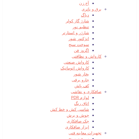
آج زن
برق و باتری
دیاگ
شارژ گاز کولر
تنظیم نور
شارژر و استارتر
انژکتور شور
سوخت سنج
اگزوز فن
کارواش و نظافتی
کارواش صنعتی
کارواش اتوماتیک
بخار شور
جارو برقی
کف پاش
صافکاری و نقاشی
لوازم PDR
اتاق رنگ
شاسی کش و خط کش
جوش و برش
جک صافکاری
ابزار صافکاری
تجهیزات معاینه فنی
سوخت سنج