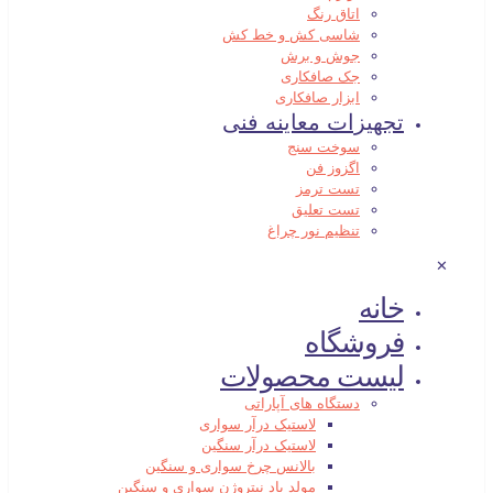
اتاق رنگ
شاسی کش و خط کش
جوش و برش
جک صافکاری
ابزار صافکاری
تجهیزات معاینه فنی
سوخت سنج
اگزوز فن
تست ترمز
تست تعلیق
تنظیم نور چراغ
✕
خانه
فروشگاه
لیست محصولات
دستگاه های آپاراتی
لاستیک درآر سواری
لاستیک درآر سنگین
بالانس چرخ سواری و سنگین
مولد باد نیتروژن سواری و سنگین