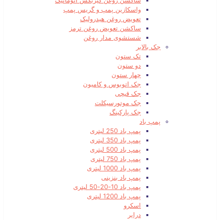
ساکشن روغن گیربکس اتوماتیک
واسکازین پمپ و گریس پمپ
تعویض روغن هیدرولیک
ساکشن تعویض روغن ترمز
شستشوی مدار روغن
جک بالابر
تک ستون
دو ستون
چهار ستون
جک اتوبوس و کامیون
جک قیچی
جک موتورسیکلت
جک پارکینگ
پمپ باد
پمپ باد 250 لیتری
پمپ باد 350 لیتری
پمپ باد 500 لیتری
پمپ باد 750 لیتری
پمپ باد 1000 لیتری
پمپ باد بنزینی
پمپ باد 10-20-50 لیتری
پمپ باد 1200 لیتری
اسکرو
درایر