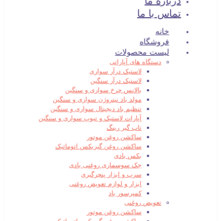
درباره ما
تماس با ما
خانه
فروشگاه
لیست محصولات
دستگاه های آپاراتی
لاستیک درآر سواری
لاستیک درآر سنگین
بالانس چرخ سواری و سنگین
مولد باد نیتروژن سواری و سنگین
تنظیم باد دیجیتال سواری و سنگین
آپارات لاستیک و تیوپ سواری و سنگین
تاب گیر رینگ
ساکشن روغن موتور
ساکشن روغن گیربکس اتوماتیک
بکس بادی
جک سوسماری روغنی بادی
سرب و ابزار پنچرگیری
ابزار و لوازم تعویض روغنی
کمپرسور باد
تعویض روغنی
ساکشن روغن موتور