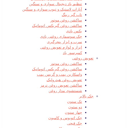
تنظیم باد دیجیتال سواری و سنگین
آپارات لاستیک و تیوپ سواری و سنگین
تاب گیر رینگ
ساکشن روغن موتور
ساکشن روغن گیربکس اتوماتیک
بکس بادی
جک سوسماری روغنی بادی
سرب و ابزار پنچرگیری
ابزار و لوازم تعویض روغنی
کمپرسور باد
تعویض روغنی
ساکشن روغن موتور
ساکشن روغن گیربکس اتوماتیک
واسکازین پمپ و گریس پمپ
تعویض روغن هیدرولیک
ساکشن تعویض روغن ترمز
شستشوی مدار روغن
جک بالابر
تک ستون
دو ستون
چهار ستون
جک اتوبوس و کامیون
جک قیچی