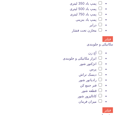
پمپ باد 350 لیتری
پمپ باد 500 لیتری
پمپ باد 750 لیتری
پمپ باد بنزینی
درایر
مخازن تحت فشار
فیلتر
مکانیکی و جلوبندی
آج زن
ابزار مکانیکی و جلوبندی
انژکتور شور
پرس
دیسک تراش
رادیاتور شور
فنر جمع کن
قطعه شور
کاتالیزور شور
میزان فرمان
فیلتر