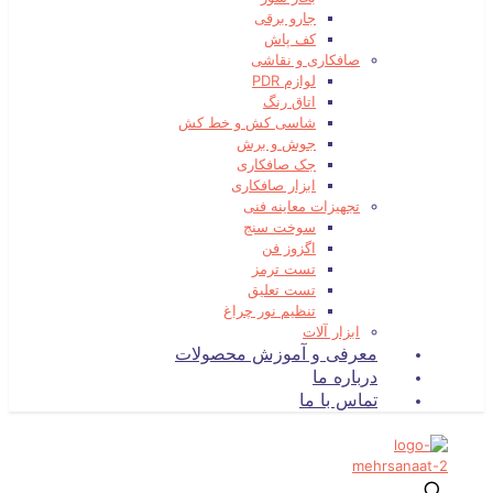
جارو برقی
کف پاش
صافکاری و نقاشی
لوازم PDR
اتاق رنگ
شاسی کش و خط کش
جوش و برش
جک صافکاری
ابزار صافکاری
تجهیزات معاینه فنی
سوخت سنج
اگزوز فن
تست ترمز
تست تعلیق
تنظیم نور چراغ
ابزار آلات
معرفی و آموزش محصولات
درباره ما
تماس با ما