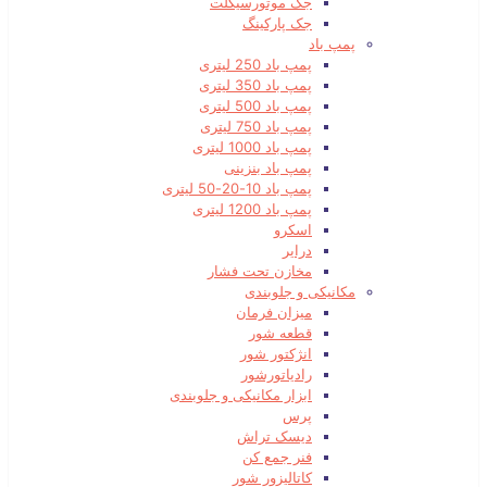
جک موتورسیکلت
جک پارکینگ
پمپ باد
پمپ باد 250 لیتری
پمپ باد 350 لیتری
پمپ باد 500 لیتری
پمپ باد 750 لیتری
پمپ باد 1000 لیتری
پمپ باد بنزینی
پمپ باد 10-20-50 لیتری
پمپ باد 1200 لیتری
اسکرو
درایر
مخازن تحت فشار
مکانیکی و جلوبندی
میزان فرمان
قطعه شور
انژکتور شور
رادیاتورشور
ابزار مکانیکی و جلوبندی
پرس
دیسک تراش
فنر جمع کن
کاتالیزور شور