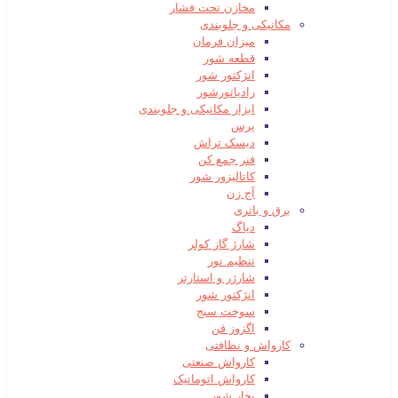
مخازن تحت فشار
مکانیکی و جلوبندی
میزان فرمان
قطعه شور
انژکتور شور
رادیاتورشور
ابزار مکانیکی و جلوبندی
پرس
دیسک تراش
فنر جمع کن
کاتالیزور شور
آج زن
برق و باتری
دیاگ
شارژ گاز کولر
تنظیم نور
شارژر و استارتر
انژکتور شور
سوخت سنج
اگزوز فن
کارواش و نظافتی
کارواش صنعتی
کارواش اتوماتیک
بخار شور