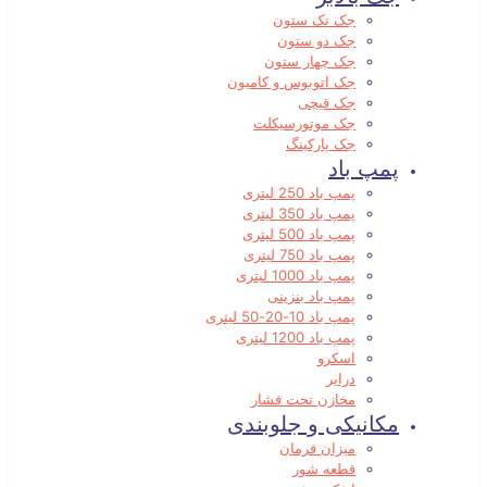
جک تک ستون
جک دو ستون
جک چهار ستون
جک اتوبوس و کامیون
جک قیچی
جک موتورسیکلت
جک پارکینگ
پمپ باد
پمپ باد 250 لیتری
پمپ باد 350 لیتری
پمپ باد 500 لیتری
پمپ باد 750 لیتری
پمپ باد 1000 لیتری
پمپ باد بنزینی
پمپ باد 10-20-50 لیتری
پمپ باد 1200 لیتری
اسکرو
درایر
مخازن تحت فشار
مکانیکی و جلوبندی
میزان فرمان
قطعه شور