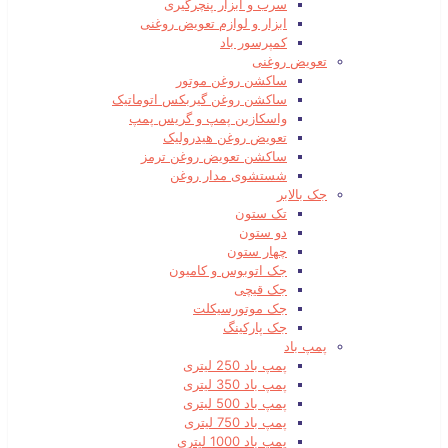
سرب و ابزار پنچرگیری
ابزار و لوازم تعویض روغنی
کمپرسور باد
تعویض روغنی
ساکشن روغن موتور
ساکشن روغن گیربکس اتوماتیک
واسکازین پمپ و گریس پمپ
تعویض روغن هیدرولیک
ساکشن تعویض روغن ترمز
شستشوی مدار روغن
جک بالابر
تک ستون
دو ستون
چهار ستون
جک اتوبوس و کامیون
جک قیچی
جک موتورسیکلت
جک پارکینگ
پمپ باد
پمپ باد 250 لیتری
پمپ باد 350 لیتری
پمپ باد 500 لیتری
پمپ باد 750 لیتری
پمپ باد 1000 لیتری