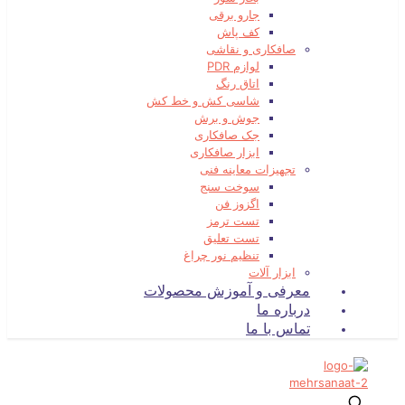
جارو برقی
کف پاش
صافکاری و نقاشی
لوازم PDR
اتاق رنگ
شاسی کش و خط کش
جوش و برش
جک صافکاری
ابزار صافکاری
تجهیزات معاینه فنی
سوخت سنج
اگزوز فن
تست ترمز
تست تعلیق
تنظیم نور چراغ
ابزار آلات
معرفی و آموزش محصولات
درباره ما
تماس با ما