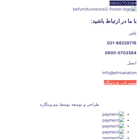
09050703584
با ما در ارتباط باشید:
تلفن
021-88229716
0905-0703584
ایمیل
info@ehrsanatom
مسیریابی فروشگاه
طراحی و توسعه توسط تیم وبنگاره