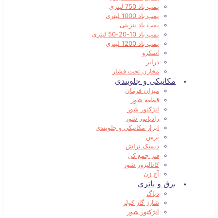
پمپ باد 750 لیتری
پمپ باد 1000 لیتری
پمپ باد بنزینی
پمپ باد 10-20-50 لیتری
پمپ باد 1200 لیتری
اسکرو
درایر
مخازن تحت فشار
مکانیکی و جلوبندی
میزان فرمان
قطعه شور
انژکتور شور
رادیاتور شور
ابزار مکانیکی و جلوبندی
پرس
دیسک تراش
فنر جمع کن
کاتالیزور شور
آج زن
برق و باتری
دیاگ
شارژ گاز کولر
انژکتور شور