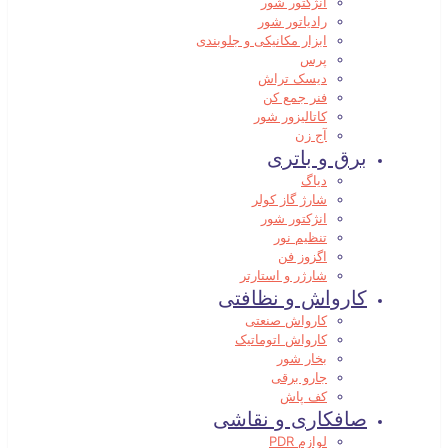
انژکتور شور
رادیاتور شور
ابزار مکانیکی و جلوبندی
پرس
دیسک تراش
فنر جمع کن
کاتالیزور شور
آج زن
برق و باتری
دیاگ
شارژ گاز کولر
انژکتور شور
تنظیم نور
اگزوز فن
شارژر و استارتر
کارواش و نظافتی
کارواش صنعتی
کارواش اتوماتیک
بخار شور
جارو برقی
کف پاش
صافکاری و نقاشی
لوازم PDR