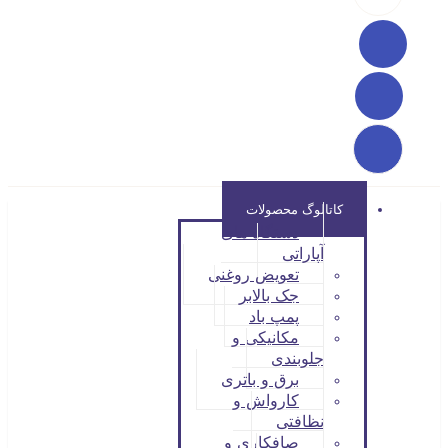
کاتالوگ محصولات
دستگاه های
آپاراتی
تعویض روغنی
جک بالابر
پمپ باد
مکانیکی و
جلوبندی
برق و باتری
کارواش و
نظافتی
صافکاری و