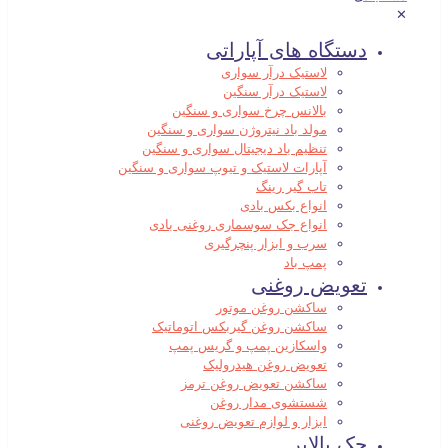
✕
دستگاه های آپاراتی
لاستیک درآر سواری
لاستیک درآر سنگین
بالانس چرخ سواری و سنگین
مولد باد نیتروژن سواری و سنگین
تنظیم باد دیجیتال سواری و سنگین
آپارات لاستیک و تیوپ سواری و سنگین
تاب گیر رینگ
انواع بکس بادی
انواع جک سوسماری روغنی بادی
سرب و ابزار پنچرگیری
پمپ باد
تعویض روغنی
ساکشن روغن موتور
ساکشن روغن گیربکس اتوماتیک
واسکازین پمپ و گریس پمپ
تعویض روغن هیدرولیک
ساکشن تعویض روغن ترمز
شستشوی مدار روغن
ابزار و لوازم تعویض روغنی
جک بالابر