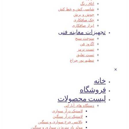
اتاق رنگ
شاسی کش و خط کش
جوش و برش
جک صافکاری
ابزار صافکاری
تجهیزات معاینه فنی
سوخت سنج
اگزوز فن
تست ترمز
تست تعلیق
تنظیم نور چراغ
✕
خانه
فروشگاه
لیست محصولات
دستگاه های آپاراتی
لاستیک درآر سواری
لاستیک درآر سنگین
بالانس چرخ سواری و سنگین
مولد باد نیتروژن سواری و سنگین