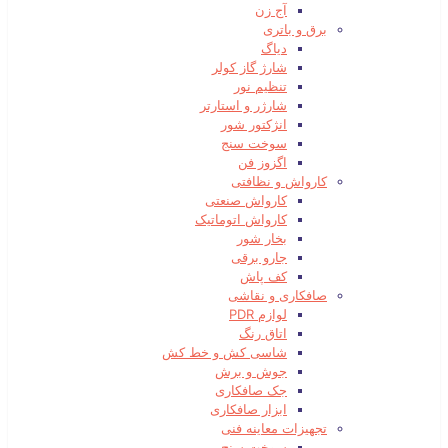
آج زن
برق و باتری
دیاگ
شارژ گاز کولر
تنظیم نور
شارژر و استارتر
انژکتور شور
سوخت سنج
اگزوز فن
کارواش و نظافتی
کارواش صنعتی
کارواش اتوماتیک
بخار شور
جارو برقی
کف پاش
صافکاری و نقاشی
لوازم PDR
اتاق رنگ
شاسی کش و خط کش
جوش و برش
جک صافکاری
ابزار صافکاری
تجهیزات معاینه فنی
سوخت سنج