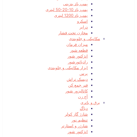
پمپ باد بنزینی
پمپ باد 10-20-50 لیتری
پمپ باد 1200 لیتری
اسکرو
درایر
مخازن تحت فشار
مکانیکی و جلوبندی
میزان فرمان
قطعه شور
انژکتور شور
رادیاتورشور
ابزار مکانیکی و جلوبندی
پرس
دیسک تراش
فنر جمع کن
کاتالیزور شور
آج زن
برق و باتری
دیاگ
شارژ گاز کولر
تنظیم نور
شارژر و استارتر
انژکتور شور