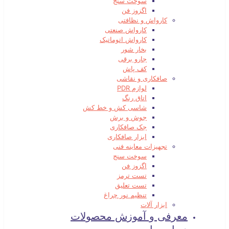
سوخت سنج
اگزوز فن
کارواش و نظافتی
کارواش صنعتی
کارواش اتوماتیک
بخار شور
جارو برقی
کف پاش
صافکاری و نقاشی
لوازم PDR
اتاق رنگ
شاسی کش و خط کش
جوش و برش
جک صافکاری
ابزار صافکاری
تجهیزات معاینه فنی
سوخت سنج
اگزوز فن
تست ترمز
تست تعلیق
تنظیم نور چراغ
ابزار آلات
معرفی و آموزش محصولات