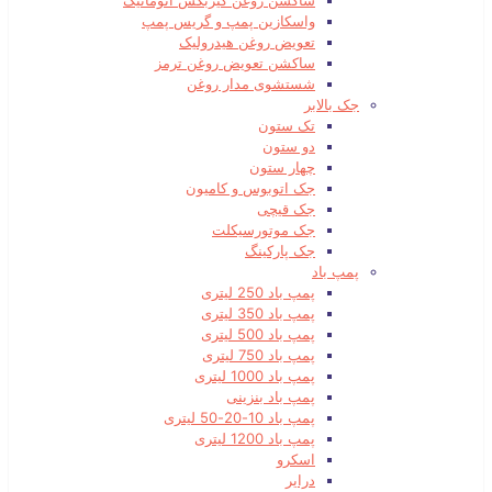
ساکشن روغن گیربکس اتوماتیک
واسکازین پمپ و گریس پمپ
تعویض روغن هیدرولیک
ساکشن تعویض روغن ترمز
شستشوی مدار روغن
جک بالابر
تک ستون
دو ستون
چهار ستون
جک اتوبوس و کامیون
جک قیچی
جک موتورسیکلت
جک پارکینگ
پمپ باد
پمپ باد 250 لیتری
پمپ باد 350 لیتری
پمپ باد 500 لیتری
پمپ باد 750 لیتری
پمپ باد 1000 لیتری
پمپ باد بنزینی
پمپ باد 10-20-50 لیتری
پمپ باد 1200 لیتری
اسکرو
درایر