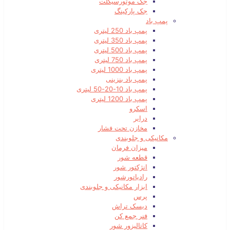
جک موتورسیکلت
جک پارکینگ
پمپ باد
پمپ باد 250 لیتری
پمپ باد 350 لیتری
پمپ باد 500 لیتری
پمپ باد 750 لیتری
پمپ باد 1000 لیتری
پمپ باد بنزینی
پمپ باد 10-20-50 لیتری
پمپ باد 1200 لیتری
اسکرو
درایر
مخازن تحت فشار
مکانیکی و جلوبندی
میزان فرمان
قطعه شور
انژکتور شور
رادیاتورشور
ابزار مکانیکی و جلوبندی
پرس
دیسک تراش
فنر جمع کن
کاتالیزور شور