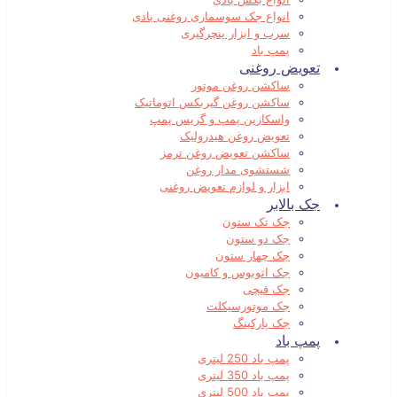
انواع جک سوسماری روغنی بادی
سرب و ابزار پنچرگیری
پمپ باد
تعویض روغنی
ساکشن روغن موتور
ساکشن روغن گیربکس اتوماتیک
واسکازین پمپ و گریس پمپ
تعویض روغن هیدرولیک
ساکشن تعویض روغن ترمز
شستشوی مدار روغن
ابزار و لوازم تعویض روغنی
جک بالابر
جک تک ستون
جک دو ستون
جک چهار ستون
جک اتوبوس و کامیون
جک قیچی
جک موتورسیکلت
جک پارکینگ
پمپ باد
پمپ باد 250 لیتری
پمپ باد 350 لیتری
پمپ باد 500 لیتری