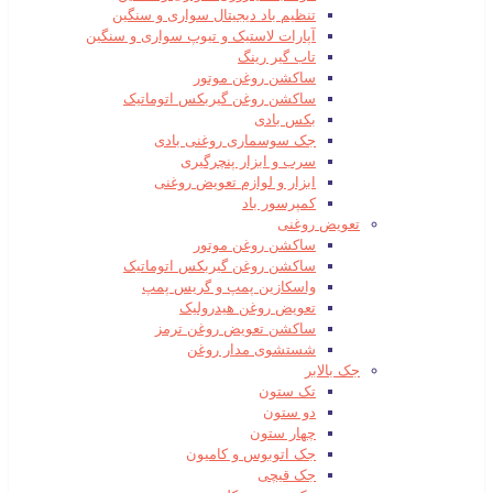
تنظیم باد دیجیتال سواری و سنگین
آپارات لاستیک و تیوپ سواری و سنگین
تاب گیر رینگ
ساکشن روغن موتور
ساکشن روغن گیربکس اتوماتیک
بکس بادی
جک سوسماری روغنی بادی
سرب و ابزار پنچرگیری
ابزار و لوازم تعویض روغنی
کمپرسور باد
تعویض روغنی
ساکشن روغن موتور
ساکشن روغن گیربکس اتوماتیک
واسکازین پمپ و گریس پمپ
تعویض روغن هیدرولیک
ساکشن تعویض روغن ترمز
شستشوی مدار روغن
جک بالابر
تک ستون
دو ستون
چهار ستون
جک اتوبوس و کامیون
جک قیچی