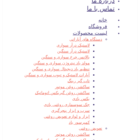
درباره ما
تماس با ما
خانه
فروشگاه
لیست محصولات
دستگاه های آپاراتی
لاستیک درآر سواری
لاستیک درآر سنگین
بالانس چرخ سواری و سنگین
مولد باد نیتروژن سواری و سنگین
تنظیم باد دیجیتال سواری و سنگین
آپارات لاستیک و تیوپ سواری و سنگین
تاب گیر رینگ
ساکشن روغن موتور
ساکشن روغن گیربکس اتوماتیک
بکس بادی
جک سوسماری روغنی بادی
سرب و ابزار پنچرگیری
ابزار و لوازم تعویض روغنی
کمپرسور باد
تعویض روغنی
ساکشن روغن موتور