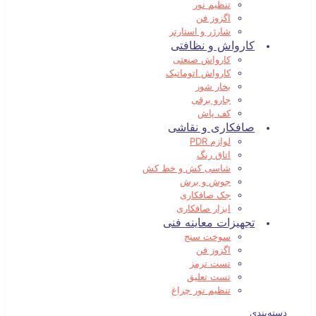
تنظیم نور
اگزوز فن
شارژر و استارتر
کارواش و نظافتی
کارواش صنعتی
کارواش اتوماتیک
بخار شور
جارو برقی
کف پاش
صافکاری و نقاشی
لوازم PDR
اتاق رنگ
شاسی کش و خط کش
جوش و برش
جک صافکاری
ابزار صافکاری
تجهیزات معاینه فنی
سوخت سنج
اگزوز فن
تست ترمز
تست تعلیق
تنظیم نور چراغ
دسته‌بندی