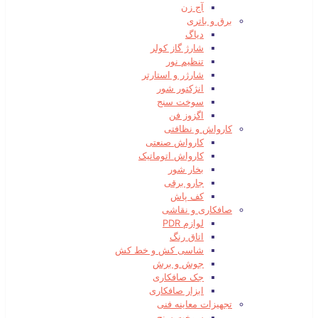
آج زن
برق و باتری
دیاگ
شارژ گاز کولر
تنظیم نور
شارژر و استارتر
انژکتور شور
سوخت سنج
اگزوز فن
کارواش و نظافتی
کارواش صنعتی
کارواش اتوماتیک
بخار شور
جارو برقی
کف پاش
صافکاری و نقاشی
لوازم PDR
اتاق رنگ
شاسی کش و خط کش
جوش و برش
جک صافکاری
ابزار صافکاری
تجهیزات معاینه فنی
سوخت سنج