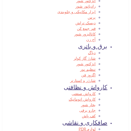
انژکتور شور
رادیاتور شور
ابزار مکانیکی و جلوبندی
پرس
دیسک تراش
فنر جمع کن
کاتالیزور شور
آج زن
برق و باتری
دیاگ
شارژ گاز کولر
انژکتور شور
تنظیم نور
اگزوز فن
شارژر و استارتر
کارواش و نظافتی
کارواش صنعتی
کارواش اتوماتیک
بخار شور
جارو برقی
کف پاش
صافکاری و نقاشی
لوازم PDR