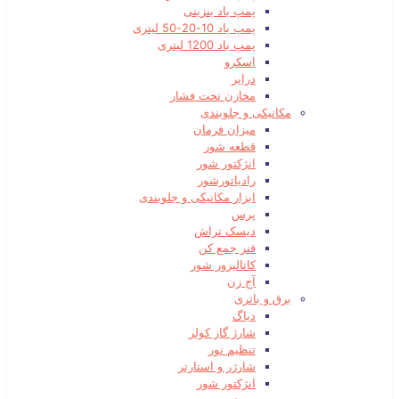
پمپ باد بنزینی
پمپ باد 10-20-50 لیتری
پمپ باد 1200 لیتری
اسکرو
درایر
مخازن تحت فشار
مکانیکی و جلوبندی
میزان فرمان
قطعه شور
انژکتور شور
رادیاتورشور
ابزار مکانیکی و جلوبندی
پرس
دیسک تراش
فنر جمع کن
کاتالیزور شور
آج زن
برق و باتری
دیاگ
شارژ گاز کولر
تنظیم نور
شارژر و استارتر
انژکتور شور