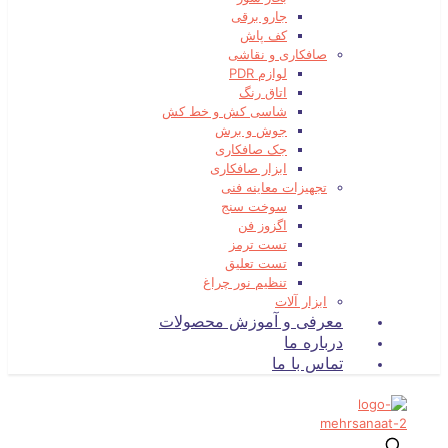
جارو برقی
کف پاش
صافکاری و نقاشی
لوازم PDR
اتاق رنگ
شاسی کش و خط کش
جوش و برش
جک صافکاری
ابزار صافکاری
تجهیزات معاینه فنی
سوخت سنج
اگزوز فن
تست ترمز
تست تعلیق
تنظیم نور چراغ
ابزار آلات
معرفی و آموزش محصولات
درباره ما
تماس با ما