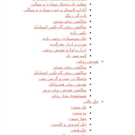
تنظیم باد دیجیتال سواری و سنگین
آپارات لاستیک و تیوپ سواری و سنگین
تاب گیر رینگ
ساکشن روغن موتور
ساکشن روغن گیربکس اتوماتیک
بکس بادی
جک سوسماری روغنی بادی
سرب و ابزار پنچرگیری
ابزار و لوازم تعویض روغنی
کمپرسور باد
تعویض روغنی
ساکشن روغن موتور
ساکشن روغن گیربکس اتوماتیک
واسکازین پمپ و گریس پمپ
تعویض روغن هیدرولیک
ساکشن تعویض روغن ترمز
شستشوی مدار روغن
جک بالابر
تک ستون
دو ستون
چهار ستون
جک اتوبوس و کامیون
جک قیچی