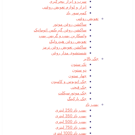
سرب و ابزار پنچرگیری
ابزار و لوازم تعویض روغنی
کمپرسور باد
تعویض روغنی
ساکشن روغن موتور
ساکشن روغن گیربکس اتوماتیک
واسکازین پمپ و گریس پمپ
تعویض روغن هیدرولیک
ساکشن تعویض روغن ترمز
شستشوی مدار روغن
جک بالابر
تک ستون
دو ستون
چهار ستون
جک اتوبوس و کامیون
جک قیچی
جک موتورسیکلت
جک پارکینگ
پمپ باد
پمپ باد 250 لیتری
پمپ باد 350 لیتری
پمپ باد 500 لیتری
پمپ باد 750 لیتری
پمپ باد 1000 لیتری