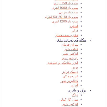
پمپ باد 750 لیتری
پمپ باد 1000 لیتری
پمپ باد بنزینی
پمپ باد 10-20-50 لیتری
پمپ باد 1200 لیتری
اسکرو
درایر
مخازن تحت فشار
مکانیکی و جلوبندی
میزان فرمان
قطعه شور
انژکتور شور
رادیاتور شور
ابزار مکانیکی و جلوبندی
پرس
دیسک تراش
فنر جمع کن
کاتالیزور شور
آج زن
برق و باتری
دیاگ
شارژ گاز کولر
انژکتور شور