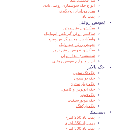
انواع جک سوسماری روغنی بادی
سرب و ابزار پنچرگیری
پمپ باد
تعویض روغنی
ساکشن روغن موتور
ساکشن روغن گیربکس اتوماتیک
واسکازین پمپ و گریس پمپ
تعویض روغن هیدرولیک
ساکشن تعویض روغن ترمز
شستشوی مدار روغن
ابزار و لوازم تعویض روغنی
جک بالابر
جک تک ستون
جک دو ستون
جک چهار ستون
جک اتوبوس و کامیون
جک قیچی
جک موتورسیکلت
جک پارکینگ
پمپ باد
پمپ باد 250 لیتری
پمپ باد 350 لیتری
پمپ باد 500 لیتری