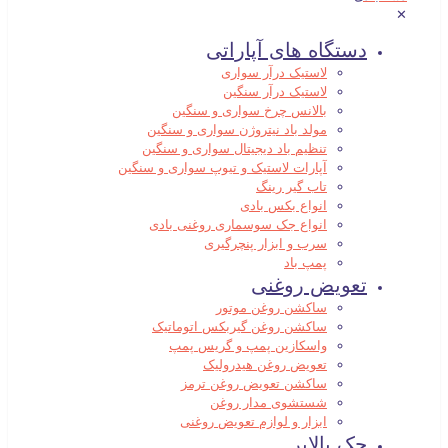
✕
دستگاه های آپاراتی
لاستیک درآر سواری
لاستیک درآر سنگین
بالانس چرخ سواری و سنگین
مولد باد نیتروژن سواری و سنگین
تنظیم باد دیجیتال سواری و سنگین
آپارات لاستیک و تیوپ سواری و سنگین
تاب گیر رینگ
انواع بکس بادی
انواع جک سوسماری روغنی بادی
سرب و ابزار پنچرگیری
پمپ باد
تعویض روغنی
ساکشن روغن موتور
ساکشن روغن گیربکس اتوماتیک
واسکازین پمپ و گریس پمپ
تعویض روغن هیدرولیک
ساکشن تعویض روغن ترمز
شستشوی مدار روغن
ابزار و لوازم تعویض روغنی
جک بالابر