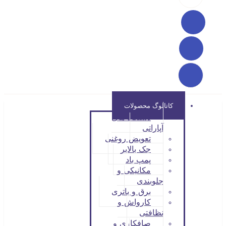
کاتالوگ محصولات
دستگاه های
آپاراتی
تعویض روغنی
جک بالابر
پمپ باد
مکانیکی و
جلوبندی
برق و باتری
کارواش و
نظافتی
صافکاری و