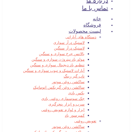
درباره ما
تماس با ما
خانه
فروشگاه
لیست محصولات
دستگاه های آپاراتی
لاستیک درآر سواری
لاستیک درآر سنگین
بالانس چرخ سواری و سنگین
مولد باد نیتروژن سواری و سنگین
تنظیم باد دیجیتال سواری و سنگین
آپارات لاستیک و تیوپ سواری و سنگین
تاب گیر رینگ
ساکشن روغن موتور
ساکشن روغن گیربکس اتوماتیک
بکس بادی
جک سوسماری روغنی بادی
سرب و ابزار پنچرگیری
ابزار و لوازم تعویض روغنی
کمپرسور باد
تعویض روغنی
ساکشن روغن موتور