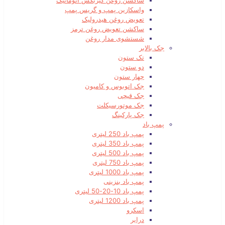
ساکشن روغن گیربکس اتوماتیک
واسکازین پمپ و گریس پمپ
تعویض روغن هیدرولیک
ساکشن تعویض روغن ترمز
شستشوی مدار روغن
جک بالابر
تک ستون
دو ستون
چهار ستون
جک اتوبوس و کامیون
جک قیچی
جک موتورسیکلت
جک پارکینگ
پمپ باد
پمپ باد 250 لیتری
پمپ باد 350 لیتری
پمپ باد 500 لیتری
پمپ باد 750 لیتری
پمپ باد 1000 لیتری
پمپ باد بنزینی
پمپ باد 10-20-50 لیتری
پمپ باد 1200 لیتری
اسکرو
درایر