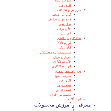
سوخت سنج
اگزوز فن
کارواش و نظافتی
کارواش صنعتی
کارواش اتوماتیک
بخار شور
جارو برقی
کف پاش
صافکاری و نقاشی
لوازم PDR
اتاق رنگ
شاسی کش و خط کش
جوش و برش
جک صافکاری
ابزار صافکاری
تجهیزات معاینه فنی
سوخت سنج
اگزوز فن
تست ترمز
تست تعلیق
تنظیم نور چراغ
ابزار آلات
معرفی و آموزش محصولات