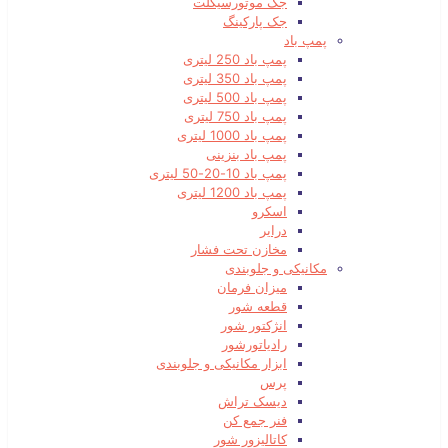
جک موتورسیکلت
جک پارکینگ
پمپ باد
پمپ باد 250 لیتری
پمپ باد 350 لیتری
پمپ باد 500 لیتری
پمپ باد 750 لیتری
پمپ باد 1000 لیتری
پمپ باد بنزینی
پمپ باد 10-20-50 لیتری
پمپ باد 1200 لیتری
اسکرو
درایر
مخازن تحت فشار
مکانیکی و جلوبندی
میزان فرمان
قطعه شور
انژکتور شور
رادیاتورشور
ابزار مکانیکی و جلوبندی
پرس
دیسک تراش
فنر جمع کن
کاتالیزور شور