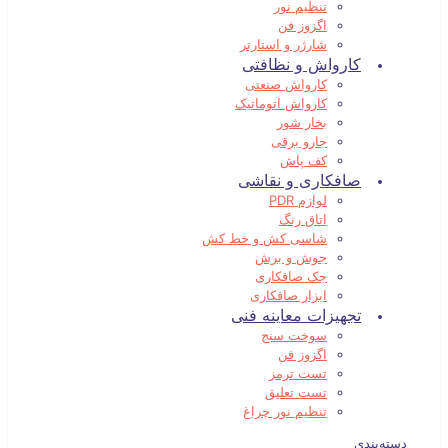
تنظیم نور
اگزوز فن
شارژر و استارتر
کارواش و نظافتی
کارواش صنعتی
کارواش اتوماتیک
بخار شور
جارو برقی
کف پاش
صافکاری و نقاشی
لوازم PDR
اتاق رنگ
شاسی کش و خط کش
جوش و برش
جک صافکاری
ابزار صافکاری
تجهیزات معاینه فنی
سوخت سنج
اگزوز فن
تست ترمز
تست تعلیق
تنظیم نور چراغ
دسته‌بندی