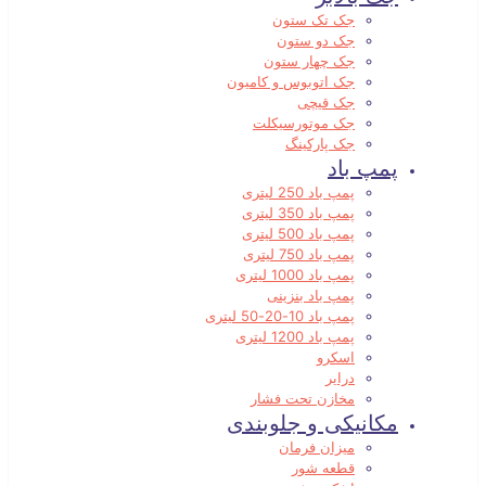
جک تک ستون
جک دو ستون
جک چهار ستون
جک اتوبوس و کامیون
جک قیچی
جک موتورسیکلت
جک پارکینگ
پمپ باد
پمپ باد 250 لیتری
پمپ باد 350 لیتری
پمپ باد 500 لیتری
پمپ باد 750 لیتری
پمپ باد 1000 لیتری
پمپ باد بنزینی
پمپ باد 10-20-50 لیتری
پمپ باد 1200 لیتری
اسکرو
درایر
مخازن تحت فشار
مکانیکی و جلوبندی
میزان فرمان
قطعه شور