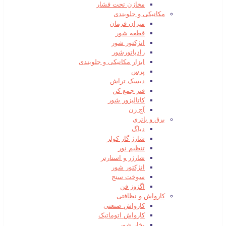
مخازن تحت فشار
مکانیکی و جلوبندی
میزان فرمان
قطعه شور
انژکتور شور
رادیاتورشور
ابزار مکانیکی و جلوبندی
پرس
دیسک تراش
فنر جمع کن
کاتالیزور شور
آج زن
برق و باتری
دیاگ
شارژ گاز کولر
تنظیم نور
شارژر و استارتر
انژکتور شور
سوخت سنج
اگزوز فن
کارواش و نظافتی
کارواش صنعتی
کارواش اتوماتیک
بخار شور