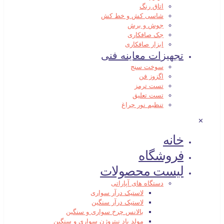
اتاق رنگ
شاسی کش و خط کش
جوش و برش
جک صافکاری
ابزار صافکاری
تجهیزات معاینه فنی
سوخت سنج
اگزوز فن
تست ترمز
تست تعلیق
تنظیم نور چراغ
✕
خانه
فروشگاه
لیست محصولات
دستگاه های آپاراتی
لاستیک درآر سواری
لاستیک درآر سنگین
بالانس چرخ سواری و سنگین
مولد باد نیتروژن سواری و سنگین