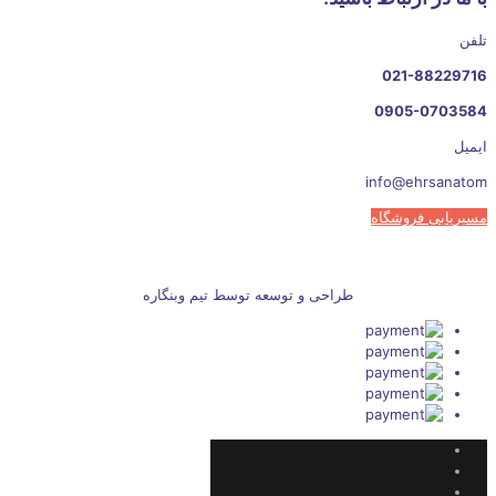
تلفن
021-88229716
0905-0703584
ایمیل
info@ehrsanatom
مسیریابی فروشگاه
طراحی و توسعه توسط تیم وبنگاره