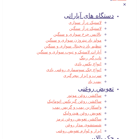
✕
دستگاه های آپاراتی
لاستیک درآر سواری
لاستیک درآر سنگین
بالانس چرخ سواری و سنگین
مولد باد نیتروژن سواری و سنگین
تنظیم باد دیجیتال سواری و سنگین
آپارات لاستیک و تیوپ سواری و سنگین
تاب گیر رینگ
انواع بکس بادی
انواع جک سوسماری روغنی بادی
سرب و ابزار پنچرگیری
پمپ باد
تعویض روغنی
ساکشن روغن موتور
ساکشن روغن گیربکس اتوماتیک
واسکازین پمپ و گریس پمپ
تعویض روغن هیدرولیک
ساکشن تعویض روغن ترمز
شستشوی مدار روغن
ابزار و لوازم تعویض روغنی
جک بالابر