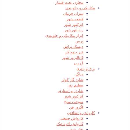
مخازن تحت فشار
مکانیکی و جلوبندی
میزان فرمان
قطعه شور
انژکتور شور
رادیاتورشور
ابزار مکانیکی و جلوبندی
پرس
دیسک تراش
فنر جمع کن
کاتالیزور شور
آج زن
برق و باتری
دیاگ
شارژ گاز کولر
تنظیم نور
شارژر و استارتر
انژکتور شور
سوخت سنج
اگزوز فن
کارواش و نظافتی
کارواش صنعتی
کارواش اتوماتیک
بخار شور