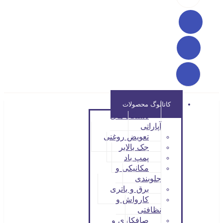
کاتالوگ محصولات
دستگاه های
آپاراتی
تعویض روغنی
جک بالابر
پمپ باد
مکانیکی و
جلوبندی
برق و باتری
کارواش و
نظافتی
صافکاری و