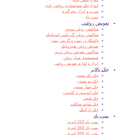
انواع جک سوسماری روغنی بادی
سرب و ابزار پنچرگیری
پمپ باد
تعویض روغنی
ساکشن روغن موتور
ساکشن روغن گیربکس اتوماتیک
واسکازین پمپ و گریس پمپ
تعویض روغن هیدرولیک
ساکشن تعویض روغن ترمز
شستشوی مدار روغن
ابزار و لوازم تعویض روغنی
جک بالابر
جک تک ستون
جک دو ستون
جک چهار ستون
جک اتوبوس و کامیون
جک قیچی
جک موتورسیکلت
جک پارکینگ
پمپ باد
پمپ باد 250 لیتری
پمپ باد 350 لیتری
پمپ باد 500 لیتری