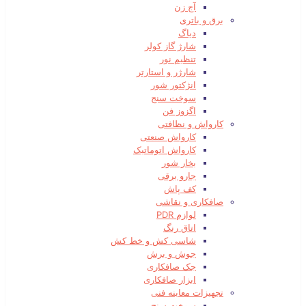
آج زن
برق و باتری
دیاگ
شارژ گاز کولر
تنظیم نور
شارژر و استارتر
انژکتور شور
سوخت سنج
اگزوز فن
کارواش و نظافتی
کارواش صنعتی
کارواش اتوماتیک
بخار شور
جارو برقی
کف پاش
صافکاری و نقاشی
لوازم PDR
اتاق رنگ
شاسی کش و خط کش
جوش و برش
جک صافکاری
ابزار صافکاری
تجهیزات معاینه فنی
سوخت سنج