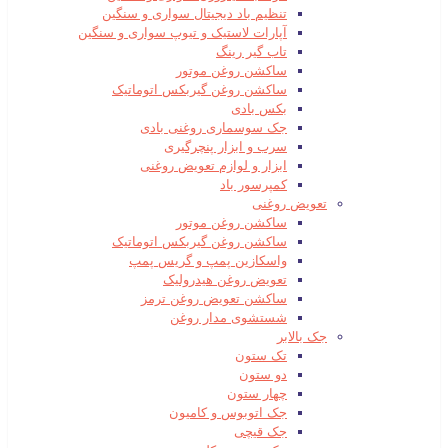
تنظیم باد دیجیتال سواری و سنگین
آپارات لاستیک و تیوپ سواری و سنگین
تاب گیر رینگ
ساکشن روغن موتور
ساکشن روغن گیربکس اتوماتیک
بکس بادی
جک سوسماری روغنی بادی
سرب و ابزار پنچرگیری
ابزار و لوازم تعویض روغنی
کمپرسور باد
تعویض روغنی
ساکشن روغن موتور
ساکشن روغن گیربکس اتوماتیک
واسکازین پمپ و گریس پمپ
تعویض روغن هیدرولیک
ساکشن تعویض روغن ترمز
شستشوی مدار روغن
جک بالابر
تک ستون
دو ستون
چهار ستون
جک اتوبوس و کامیون
جک قیچی