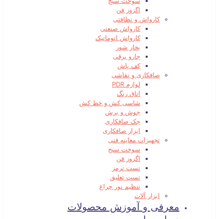
سوخت سنج
اگزوز فن
کارواش و نظافتی
کارواش صنعتی
کارواش اتوماتیک
بخار شور
جارو برقی
کف پاش
صافکاری و نقاشی
لوازم PDR
اتاق رنگ
شاسی کش و خط کش
جوش و برش
جک صافکاری
ابزار صافکاری
تجهیزات معاینه فنی
سوخت سنج
اگزوز فن
تست ترمز
تست تعلیق
تنظیم نور چراغ
ابزار آلات
معرفی و آموزش محصولات