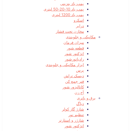
پمپ باد بنزینی
پمپ باد 10-20-50 لیتری
پمپ باد 1200 لیتری
اسکرو
درایر
مخازن تحت فشار
مکانیکی و جلوبندی
میزان فرمان
قطعه شور
انژکتور شور
رادیاتورشور
ابزار مکانیکی و جلوبندی
پرس
دیسک تراش
فنر جمع کن
کاتالیزور شور
آج زن
برق و باتری
دیاگ
شارژ گاز کولر
تنظیم نور
شارژر و استارتر
انژکتور شور