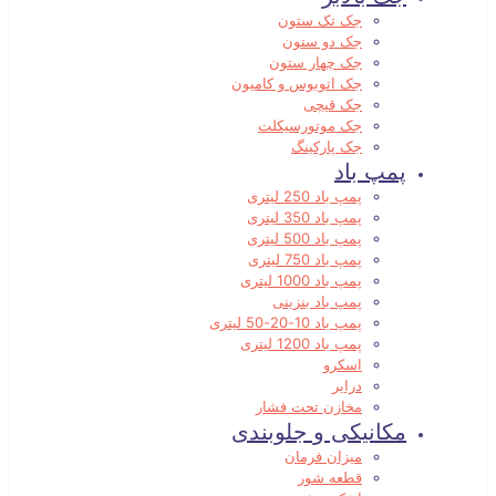
جک تک ستون
جک دو ستون
جک چهار ستون
جک اتوبوس و کامیون
جک قیچی
جک موتورسیکلت
جک پارکینگ
پمپ باد
پمپ باد 250 لیتری
پمپ باد 350 لیتری
پمپ باد 500 لیتری
پمپ باد 750 لیتری
پمپ باد 1000 لیتری
پمپ باد بنزینی
پمپ باد 10-20-50 لیتری
پمپ باد 1200 لیتری
اسکرو
درایر
مخازن تحت فشار
مکانیکی و جلوبندی
میزان فرمان
قطعه شور