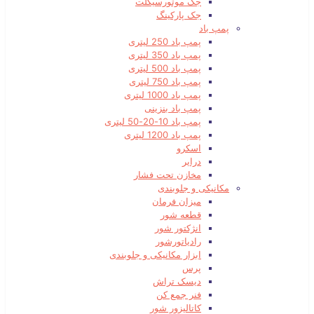
جک موتورسیکلت
جک پارکینگ
پمپ باد
پمپ باد 250 لیتری
پمپ باد 350 لیتری
پمپ باد 500 لیتری
پمپ باد 750 لیتری
پمپ باد 1000 لیتری
پمپ باد بنزینی
پمپ باد 10-20-50 لیتری
پمپ باد 1200 لیتری
اسکرو
درایر
مخازن تحت فشار
مکانیکی و جلوبندی
میزان فرمان
قطعه شور
انژکتور شور
رادیاتورشور
ابزار مکانیکی و جلوبندی
پرس
دیسک تراش
فنر جمع کن
کاتالیزور شور