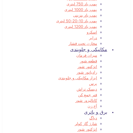
پمپ باد 750 لیتری
پمپ باد 1000 لیتری
پمپ باد بنزینی
پمپ باد 10-20-50 لیتری
پمپ باد 1200 لیتری
اسکرو
درایر
مخازن تحت فشار
مکانیکی و جلوبندی
میزان فرمان
قطعه شور
انژکتور شور
رادیاتور شور
ابزار مکانیکی و جلوبندی
پرس
دیسک تراش
فنر جمع کن
کاتالیزور شور
آج زن
برق و باتری
دیاگ
شارژ گاز کولر
انژکتور شور