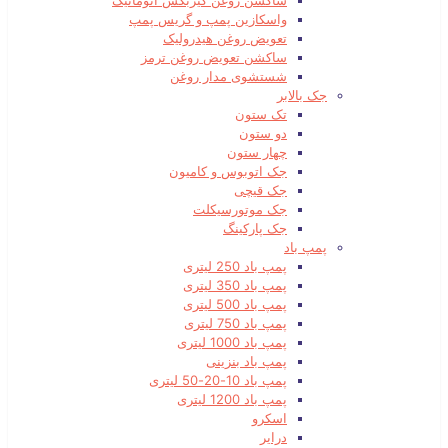
ساکشن روغن گیربکس اتوماتیک
واسکازین پمپ و گریس پمپ
تعویض روغن هیدرولیک
ساکشن تعویض روغن ترمز
شستشوی مدار روغن
جک بالابر
تک ستون
دو ستون
چهار ستون
جک اتوبوس و کامیون
جک قیچی
جک موتورسیکلت
جک پارکینگ
پمپ باد
پمپ باد 250 لیتری
پمپ باد 350 لیتری
پمپ باد 500 لیتری
پمپ باد 750 لیتری
پمپ باد 1000 لیتری
پمپ باد بنزینی
پمپ باد 10-20-50 لیتری
پمپ باد 1200 لیتری
اسکرو
درایر