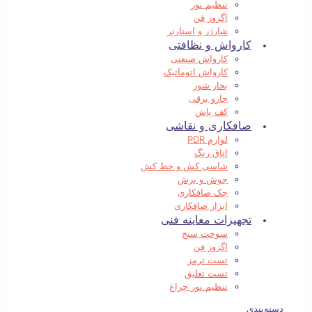
تنظیم نور
اگزوز فن
شارژر و استارتر
کارواش و نظافتی
کارواش صنعتی
کارواش اتوماتیک
بخار شور
جارو برقی
کف پاش
صافکاری و نقاشی
لوازم PDR
اتاق رنگ
شاسی کش و خط کش
جوش و برش
جک صافکاری
ابزار صافکاری
تجهیزات معاینه فنی
سوخت سنج
اگزوز فن
تست ترمز
تست تعلیق
تنظیم نور چراغ
دسته‌بندی