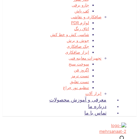
جارو برقی
کف پاش
صافکاری و نقاشی
لوازم PDR
اتاق رنگ
شاسی کش و خط کش
جوش و برش
جک صافکاری
ابزار صافکاری
تجهیزات معاینه فنی
سوخت سنج
اگزوز فن
تست ترمز
تست تعلیق
تنظیم نور چراغ
ابزار آلات
معرفی و آموزش محصولات
درباره ما
تماس با ما