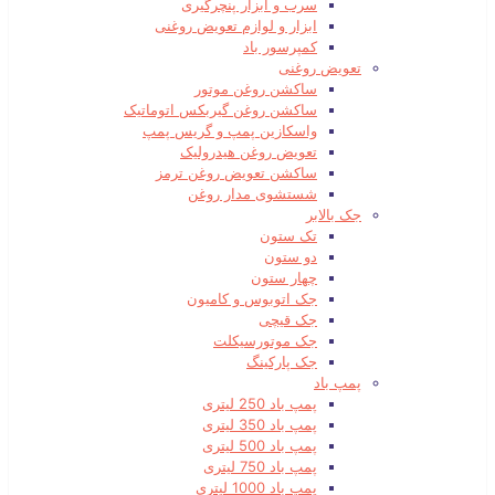
سرب و ابزار پنچرگیری
ابزار و لوازم تعویض روغنی
کمپرسور باد
تعویض روغنی
ساکشن روغن موتور
ساکشن روغن گیربکس اتوماتیک
واسکازین پمپ و گریس پمپ
تعویض روغن هیدرولیک
ساکشن تعویض روغن ترمز
شستشوی مدار روغن
جک بالابر
تک ستون
دو ستون
چهار ستون
جک اتوبوس و کامیون
جک قیچی
جک موتورسیکلت
جک پارکینگ
پمپ باد
پمپ باد 250 لیتری
پمپ باد 350 لیتری
پمپ باد 500 لیتری
پمپ باد 750 لیتری
پمپ باد 1000 لیتری