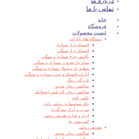
درباره ما
تماس با ما
خانه
فروشگاه
لیست محصولات
دستگاه های آپاراتی
لاستیک درآر سواری
لاستیک درآر سنگین
بالانس چرخ سواری و سنگین
مولد باد نیتروژن سواری و سنگین
تنظیم باد دیجیتال سواری و سنگین
آپارات لاستیک و تیوپ سواری و سنگین
تاب گیر رینگ
ساکشن روغن موتور
ساکشن روغن گیربکس اتوماتیک
بکس بادی
جک سوسماری روغنی بادی
سرب و ابزار پنچرگیری
ابزار و لوازم تعویض روغنی
کمپرسور باد
تعویض روغنی
ساکشن روغن موتور