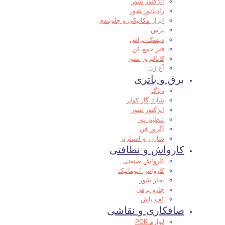
انژکتور شور
رادیاتور شور
ابزار مکانیکی و جلوبندی
پرس
دیسک تراش
فنر جمع کن
کاتالیزور شور
آج زن
برق و باتری
دیاگ
شارژ گاز کولر
انژکتور شور
تنظیم نور
اگزوز فن
شارژر و استارتر
کارواش و نظافتی
کارواش صنعتی
کارواش اتوماتیک
بخار شور
جارو برقی
کف پاش
صافکاری و نقاشی
لوازم PDR