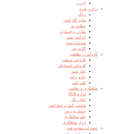
آج زن
برق و باتری
دیاگ
شارژ گاز کولر
تنظیم نور
شارژر و استارتر
انژکتور شور
سوخت سنج
اگزوز فن
کارواش و نظافتی
کارواش صنعتی
کارواش اتوماتیک
بخار شور
جارو برقی
کف پاش
صافکاری و نقاشی
لوازم PDR
اتاق رنگ
شاسی کش و خط کش
جوش و برش
جک صافکاری
ابزار صافکاری
تجهیزات معاینه فنی
سوخت سنج