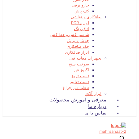
جارو برقی
کف پاش
صافکاری و نقاشی
لوازم PDR
اتاق رنگ
شاسی کش و خط کش
جوش و برش
جک صافکاری
ابزار صافکاری
تجهیزات معاینه فنی
سوخت سنج
اگزوز فن
تست ترمز
تست تعلیق
تنظیم نور چراغ
ابزار آلات
معرفی و آموزش محصولات
درباره ما
تماس با ما