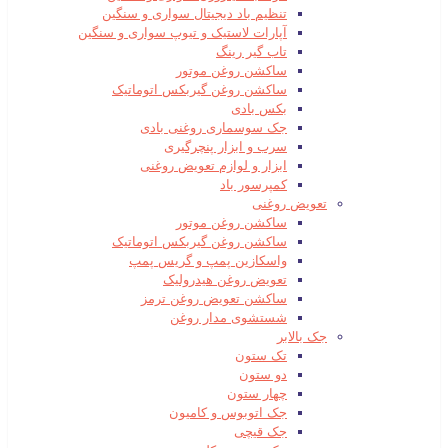
تنظیم باد دیجیتال سواری و سنگین
آپارات لاستیک و تیوپ سواری و سنگین
تاب گیر رینگ
ساکشن روغن موتور
ساکشن روغن گیربکس اتوماتیک
بکس بادی
جک سوسماری روغنی بادی
سرب و ابزار پنچرگیری
ابزار و لوازم تعویض روغنی
کمپرسور باد
تعویض روغنی
ساکشن روغن موتور
ساکشن روغن گیربکس اتوماتیک
واسکازین پمپ و گریس پمپ
تعویض روغن هیدرولیک
ساکشن تعویض روغن ترمز
شستشوی مدار روغن
جک بالابر
تک ستون
دو ستون
چهار ستون
جک اتوبوس و کامیون
جک قیچی