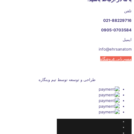
تلفن
021-88229716
0905-0703584
ایمیل
info@ehrsanatom
مسیریابی فروشگاه
طراحی و توسعه توسط تیم وبنگاره