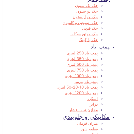
جک تک ستون
جک دو ستون
جک چهار ستون
جک اتوبوس و کامیون
جک قیچی
جک موتورسیکلت
جک پارکینگ
پمپ باد
پمپ باد 250 لیتری
پمپ باد 350 لیتری
پمپ باد 500 لیتری
پمپ باد 750 لیتری
پمپ باد 1000 لیتری
پمپ باد بنزینی
پمپ باد 10-20-50 لیتری
پمپ باد 1200 لیتری
اسکرو
درایر
مخازن تحت فشار
مکانیکی و جلوبندی
میزان فرمان
قطعه شور