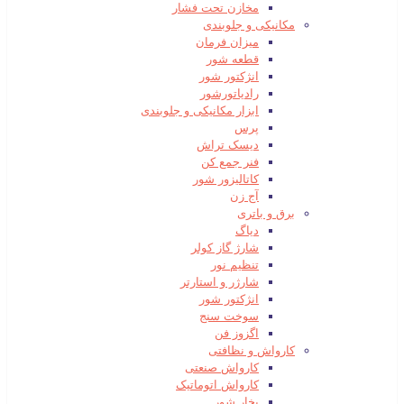
مخازن تحت فشار
مکانیکی و جلوبندی
میزان فرمان
قطعه شور
انژکتور شور
رادیاتورشور
ابزار مکانیکی و جلوبندی
پرس
دیسک تراش
فنر جمع کن
کاتالیزور شور
آج زن
برق و باتری
دیاگ
شارژ گاز کولر
تنظیم نور
شارژر و استارتر
انژکتور شور
سوخت سنج
اگزوز فن
کارواش و نظافتی
کارواش صنعتی
کارواش اتوماتیک
بخار شور