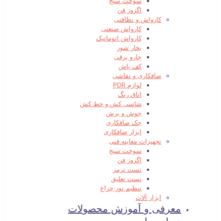
سوخت سنج
اگزوز فن
کارواش و نظافتی
کارواش صنعتی
کارواش اتوماتیک
بخار شور
جارو برقی
کف پاش
صافکاری و نقاشی
لوازم PDR
اتاق رنگ
شاسی کش و خط کش
جوش و برش
جک صافکاری
ابزار صافکاری
تجهیزات معاینه فنی
سوخت سنج
اگزوز فن
تست ترمز
تست تعلیق
تنظیم نور چراغ
ابزار آلات
معرفی و آموزش محصولات