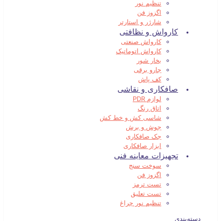
تنظیم نور
اگزوز فن
شارژر و استارتر
کارواش و نظافتی
کارواش صنعتی
کارواش اتوماتیک
بخار شور
جارو برقی
کف پاش
صافکاری و نقاشی
لوازم PDR
اتاق رنگ
شاسی کش و خط کش
جوش و برش
جک صافکاری
ابزار صافکاری
تجهیزات معاینه فنی
سوخت سنج
اگزوز فن
تست ترمز
تست تعلیق
تنظیم نور چراغ
دسته‌بندی