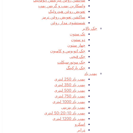
ساکشن روغن گیربکس اتوماتیک
واسکازین پمپ و گریس پمپ
تعویض روغن هیدرولیک
ساکشن تعویض روغن ترمز
شستشوی مدار روغن
جک بالابر
تک ستون
دو ستون
چهار ستون
جک اتوبوس و کامیون
جک قیچی
جک موتورسیکلت
جک پارکینگ
پمپ باد
پمپ باد 250 لیتری
پمپ باد 350 لیتری
پمپ باد 500 لیتری
پمپ باد 750 لیتری
پمپ باد 1000 لیتری
پمپ باد بنزینی
پمپ باد 10-20-50 لیتری
پمپ باد 1200 لیتری
اسکرو
درایر