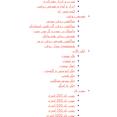
سرب و ابزار پنچرگیری
ابزار و لوازم تعویض روغنی
کمپرسور باد
تعویض روغنی
ساکشن روغن موتور
ساکشن روغن گیربکس اتوماتیک
واسکازین پمپ و گریس پمپ
تعویض روغن هیدرولیک
ساکشن تعویض روغن ترمز
شستشوی مدار روغن
جک بالابر
تک ستون
دو ستون
چهار ستون
جک اتوبوس و کامیون
جک قیچی
جک موتورسیکلت
جک پارکینگ
پمپ باد
پمپ باد 250 لیتری
پمپ باد 350 لیتری
پمپ باد 500 لیتری
پمپ باد 750 لیتری
پمپ باد 1000 لیتری