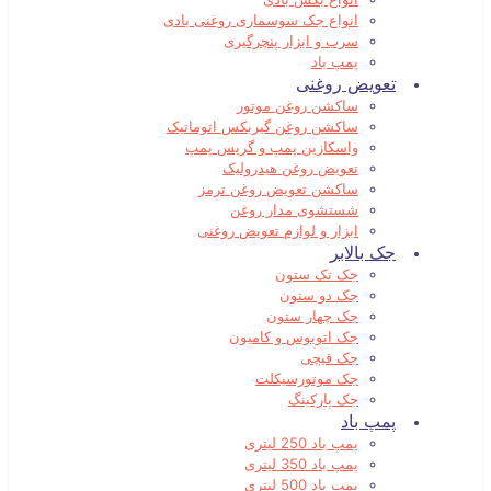
انواع جک سوسماری روغنی بادی
سرب و ابزار پنچرگیری
پمپ باد
تعویض روغنی
ساکشن روغن موتور
ساکشن روغن گیربکس اتوماتیک
واسکازین پمپ و گریس پمپ
تعویض روغن هیدرولیک
ساکشن تعویض روغن ترمز
شستشوی مدار روغن
ابزار و لوازم تعویض روغنی
جک بالابر
جک تک ستون
جک دو ستون
جک چهار ستون
جک اتوبوس و کامیون
جک قیچی
جک موتورسیکلت
جک پارکینگ
پمپ باد
پمپ باد 250 لیتری
پمپ باد 350 لیتری
پمپ باد 500 لیتری