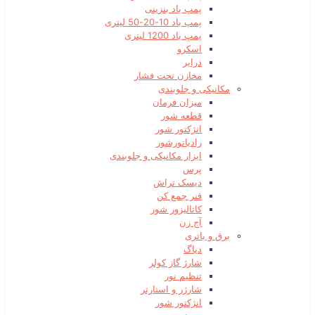
پمپ باد بنزینی
پمپ باد 10-20-50 لیتری
پمپ باد 1200 لیتری
اسکرو
درایر
مخازن تحت فشار
مکانیکی و جلوبندی
میزان فرمان
قطعه شور
انژکتور شور
رادیاتورشور
ابزار مکانیکی و جلوبندی
پرس
دیسک تراش
فنر جمع کن
کاتالیزور شور
آج زن
برق و باتری
دیاگ
شارژ گاز کولر
تنظیم نور
شارژر و استارتر
انژکتور شور