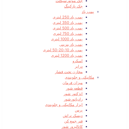
جک موتورسیکلت
جک پارکینگ
پمپ باد
پمپ باد 250 لیتری
پمپ باد 350 لیتری
پمپ باد 500 لیتری
پمپ باد 750 لیتری
پمپ باد 1000 لیتری
پمپ باد بنزینی
پمپ باد 10-20-50 لیتری
پمپ باد 1200 لیتری
اسکرو
درایر
مخازن تحت فشار
مکانیکی و جلوبندی
میزان فرمان
قطعه شور
انژکتور شور
رادیاتورشور
ابزار مکانیکی و جلوبندی
پرس
دیسک تراش
فنر جمع کن
کاتالیزور شور