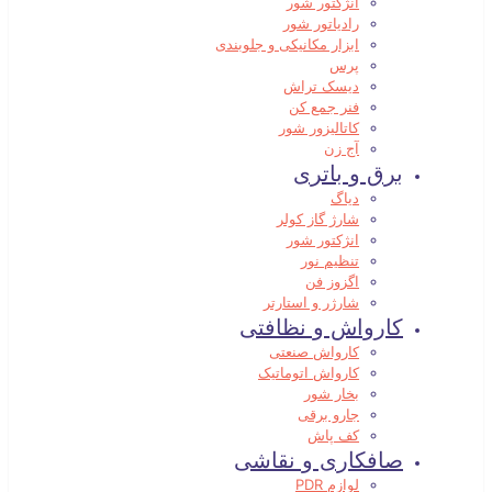
انژکتور شور
رادیاتور شور
ابزار مکانیکی و جلوبندی
پرس
دیسک تراش
فنر جمع کن
کاتالیزور شور
آج زن
برق و باتری
دیاگ
شارژ گاز کولر
انژکتور شور
تنظیم نور
اگزوز فن
شارژر و استارتر
کارواش و نظافتی
کارواش صنعتی
کارواش اتوماتیک
بخار شور
جارو برقی
کف پاش
صافکاری و نقاشی
لوازم PDR