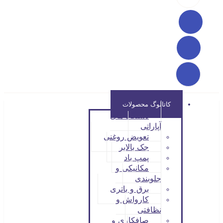
کاتالوگ محصولات
دستگاه های
آپاراتی
تعویض روغنی
جک بالابر
پمپ باد
مکانیکی و
جلوبندی
برق و باتری
کارواش و
نظافتی
صافکاری و