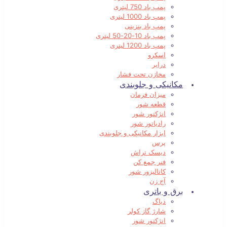
پمپ باد 750 لیتری
پمپ باد 1000 لیتری
پمپ باد بنزینی
پمپ باد 10-20-50 لیتری
پمپ باد 1200 لیتری
اسکرو
درایر
مخازن تحت فشار
مکانیکی و جلوبندی
میزان فرمان
قطعه شور
انژکتور شور
رادیاتور شور
ابزار مکانیکی و جلوبندی
پرس
دیسک تراش
فنر جمع کن
کاتالیزور شور
آج زن
برق و باتری
دیاگ
شارژ گاز کولر
انژکتور شور