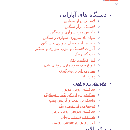
✕
دستگاه های آپاراتی
لاستیک درآر سواری
لاستیک درآر سنگین
بالانس چرخ سواری و سنگین
مولد باد نیتروژن سواری و سنگین
تنظیم باد دیجیتال سواری و سنگین
آپارات لاستیک و تیوپ سواری و سنگین
تاب گیر رینگ
انواع بکس بادی
انواع جک سوسماری روغنی بادی
سرب و ابزار پنچرگیری
پمپ باد
تعویض روغنی
ساکشن روغن موتور
ساکشن روغن گیربکس اتوماتیک
واسکازین پمپ و گریس پمپ
تعویض روغن هیدرولیک
ساکشن تعویض روغن ترمز
شستشوی مدار روغن
ابزار و لوازم تعویض روغنی
جک بالابر