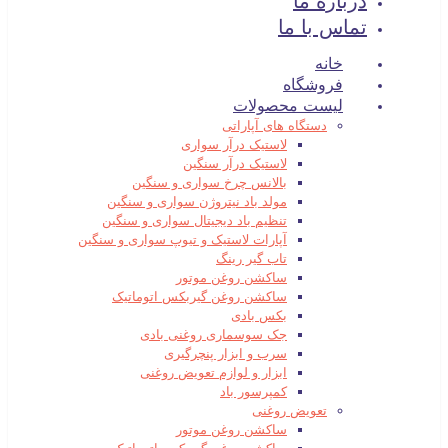
درباره ما
تماس با ما
خانه
فروشگاه
لیست محصولات
دستگاه های آپاراتی
لاستیک درآر سواری
لاستیک درآر سنگین
بالانس چرخ سواری و سنگین
مولد باد نیتروژن سواری و سنگین
تنظیم باد دیجیتال سواری و سنگین
آپارات لاستیک و تیوپ سواری و سنگین
تاب گیر رینگ
ساکشن روغن موتور
ساکشن روغن گیربکس اتوماتیک
بکس بادی
جک سوسماری روغنی بادی
سرب و ابزار پنچرگیری
ابزار و لوازم تعویض روغنی
کمپرسور باد
تعویض روغنی
ساکشن روغن موتور