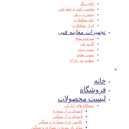
اتاق رنگ
شاسی کش و خط کش
جوش و برش
جک صافکاری
ابزار صافکاری
تجهیزات معاینه فنی
سوخت سنج
اگزوز فن
تست ترمز
تست تعلیق
تنظیم نور چراغ
✕
خانه
فروشگاه
لیست محصولات
دستگاه های آپاراتی
لاستیک درآر سواری
لاستیک درآر سنگین
بالانس چرخ سواری و سنگین
مولد باد نیتروژن سواری و سنگین