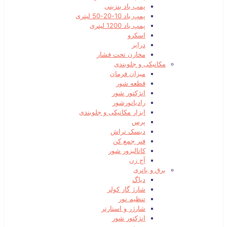
پمپ باد بنزینی
پمپ باد 10-20-50 لیتری
پمپ باد 1200 لیتری
اسکرو
درایر
مخازن تحت فشار
مکانیکی و جلوبندی
میزان فرمان
قطعه شور
انژکتور شور
رادیاتورشور
ابزار مکانیکی و جلوبندی
پرس
دیسک تراش
فنر جمع کن
کاتالیزور شور
آج زن
برق و باتری
دیاگ
شارژ گاز کولر
تنظیم نور
شارژر و استارتر
انژکتور شور