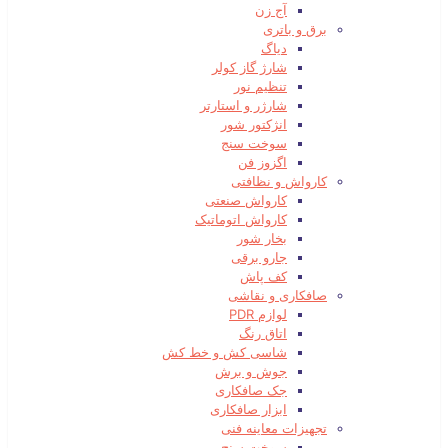
آج زن
برق و باتری
دیاگ
شارژ گاز کولر
تنظیم نور
شارژر و استارتر
انژکتور شور
سوخت سنج
اگزوز فن
کارواش و نظافتی
کارواش صنعتی
کارواش اتوماتیک
بخار شور
جارو برقی
کف پاش
صافکاری و نقاشی
لوازم PDR
اتاق رنگ
شاسی کش و خط کش
جوش و برش
جک صافکاری
ابزار صافکاری
تجهیزات معاینه فنی
سوخت سنج