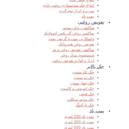
انواع جک سوسماری روغنی بادی
سرب و ابزار پنچرگیری
پمپ باد
تعویض روغنی
ساکشن روغن موتور
ساکشن روغن گیربکس اتوماتیک
واسکازین پمپ و گریس پمپ
تعویض روغن هیدرولیک
ساکشن تعویض روغن ترمز
شستشوی مدار روغن
ابزار و لوازم تعویض روغنی
جک بالابر
جک تک ستون
جک دو ستون
جک چهار ستون
جک اتوبوس و کامیون
جک قیچی
جک موتورسیکلت
جک پارکینگ
پمپ باد
پمپ باد 250 لیتری
پمپ باد 350 لیتری
پمپ باد 500 لیتری