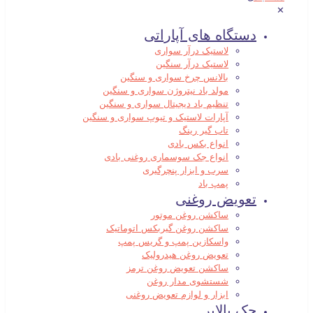
✕
دستگاه های آپاراتی
لاستیک درآر سواری
لاستیک درآر سنگین
بالانس چرخ سواری و سنگین
مولد باد نیتروژن سواری و سنگین
تنظیم باد دیجیتال سواری و سنگین
آپارات لاستیک و تیوپ سواری و سنگین
تاب گیر رینگ
انواع بکس بادی
انواع جک سوسماری روغنی بادی
سرب و ابزار پنچرگیری
پمپ باد
تعویض روغنی
ساکشن روغن موتور
ساکشن روغن گیربکس اتوماتیک
واسکازین پمپ و گریس پمپ
تعویض روغن هیدرولیک
ساکشن تعویض روغن ترمز
شستشوی مدار روغن
ابزار و لوازم تعویض روغنی
جک بالابر