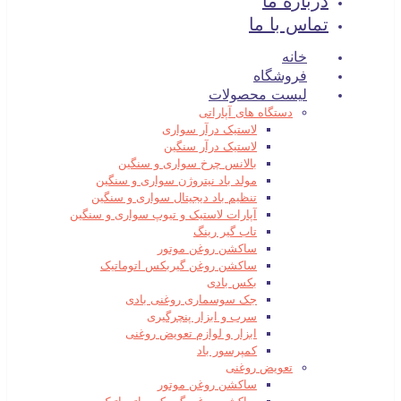
درباره ما
تماس با ما
خانه
فروشگاه
لیست محصولات
دستگاه های آپاراتی
لاستیک درآر سواری
لاستیک درآر سنگین
بالانس چرخ سواری و سنگین
مولد باد نیتروژن سواری و سنگین
تنظیم باد دیجیتال سواری و سنگین
آپارات لاستیک و تیوپ سواری و سنگین
تاب گیر رینگ
ساکشن روغن موتور
ساکشن روغن گیربکس اتوماتیک
بکس بادی
جک سوسماری روغنی بادی
سرب و ابزار پنچرگیری
ابزار و لوازم تعویض روغنی
کمپرسور باد
تعویض روغنی
ساکشن روغن موتور