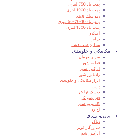
پمپ باد 750 لیتری
پمپ باد 1000 لیتری
پمپ باد بنزینی
پمپ باد 10-20-50 لیتری
پمپ باد 1200 لیتری
اسکرو
درایر
مخازن تحت فشار
مکانیکی و جلوبندی
میزان فرمان
قطعه شور
انژکتور شور
رادیاتور شور
ابزار مکانیکی و جلوبندی
پرس
دیسک تراش
فنر جمع کن
کاتالیزور شور
آج زن
برق و باتری
دیاگ
شارژ گاز کولر
انژکتور شور