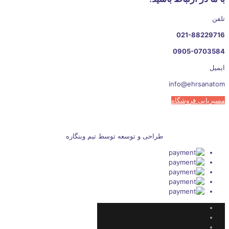
تلفن
021-88229716
0905-0703584
ایمیل
info@ehrsanatom
مسیریابی فروشگاه
طراحی و توسعه توسط تیم وبنگاره