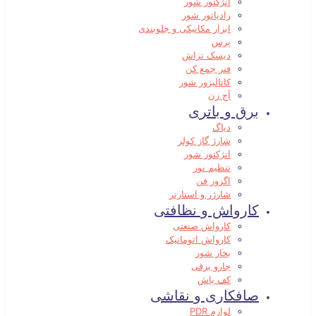
انژکتور شور
رادیاتور شور
ابزار مکانیکی و جلوبندی
پرس
دیسک تراش
فنر جمع کن
کاتالیزور شور
آج زن
برق و باتری
دیاگ
شارژ گاز کولر
انژکتور شور
تنظیم نور
اگزوز فن
شارژر و استارتر
کارواش و نظافتی
کارواش صنعتی
کارواش اتوماتیک
بخار شور
جارو برقی
کف پاش
صافکاری و نقاشی
لوازم PDR