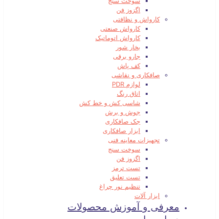
سوخت سنج
اگزوز فن
کارواش و نظافتی
کارواش صنعتی
کارواش اتوماتیک
بخار شور
جارو برقی
کف پاش
صافکاری و نقاشی
لوازم PDR
اتاق رنگ
شاسی کش و خط کش
جوش و برش
جک صافکاری
ابزار صافکاری
تجهیزات معاینه فنی
سوخت سنج
اگزوز فن
تست ترمز
تست تعلیق
تنظیم نور چراغ
ابزار آلات
معرفی و آموزش محصولات