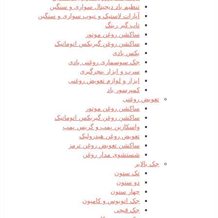
تنظیم باد دیجیتال سواری و سنگین
آپارات لاستیک و تیوپ سواری و سنگین
تاب گیر رینگ
ساکشن روغن موتور
ساکشن روغن گیربکس اتوماتیک
بکس بادی
جک سوسماری روغنی بادی
سرب و ابزار پنچرگیری
ابزار و لوازم تعویض روغنی
کمپرسور باد
تعویض روغنی
ساکشن روغن موتور
ساکشن روغن گیربکس اتوماتیک
واسکازین پمپ و گریس پمپ
تعویض روغن هیدرولیک
ساکشن تعویض روغن ترمز
شستشوی مدار روغن
جک بالابر
تک ستون
دو ستون
چهار ستون
جک اتوبوس و کامیون
جک قیچی