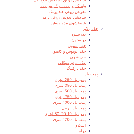
ساکشن روغن گیربکس اتوماتیک
واسکازین پمپ و گریس پمپ
تعویض روغن هیدرولیک
ساکشن تعویض روغن ترمز
شستشوی مدار روغن
جک بالابر
تک ستون
دو ستون
چهار ستون
جک اتوبوس و کامیون
جک قیچی
جک موتورسیکلت
جک پارکینگ
پمپ باد
پمپ باد 250 لیتری
پمپ باد 350 لیتری
پمپ باد 500 لیتری
پمپ باد 750 لیتری
پمپ باد 1000 لیتری
پمپ باد بنزینی
پمپ باد 10-20-50 لیتری
پمپ باد 1200 لیتری
اسکرو
درایر