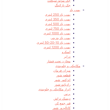
جک موتورسیکلت
جک پارکینگ
پمپ باد
پمپ باد 250 لیتری
پمپ باد 350 لیتری
پمپ باد 500 لیتری
پمپ باد 750 لیتری
پمپ باد 1000 لیتری
پمپ باد بنزینی
پمپ باد 10-20-50 لیتری
پمپ باد 1200 لیتری
اسکرو
درایر
مخازن تحت فشار
مکانیکی و جلوبندی
میزان فرمان
قطعه شور
انژکتور شور
رادیاتورشور
ابزار مکانیکی و جلوبندی
پرس
دیسک تراش
فنر جمع کن
کاتالیزور شور