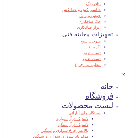
اتاق رنگ
شاسی کش و خط کش
جوش و برش
جک صافکاری
ابزار صافکاری
تجهیزات معاینه فنی
سوخت سنج
اگزوز فن
تست ترمز
تست تعلیق
تنظیم نور چراغ
✕
خانه
فروشگاه
لیست محصولات
دستگاه های آپاراتی
لاستیک درآر سواری
لاستیک درآر سنگین
بالانس چرخ سواری و سنگین
مولد باد نیتروژن سواری و سنگین