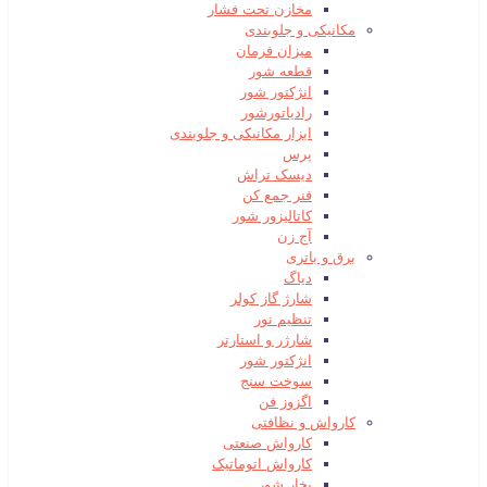
مخازن تحت فشار
مکانیکی و جلوبندی
میزان فرمان
قطعه شور
انژکتور شور
رادیاتورشور
ابزار مکانیکی و جلوبندی
پرس
دیسک تراش
فنر جمع کن
کاتالیزور شور
آج زن
برق و باتری
دیاگ
شارژ گاز کولر
تنظیم نور
شارژر و استارتر
انژکتور شور
سوخت سنج
اگزوز فن
کارواش و نظافتی
کارواش صنعتی
کارواش اتوماتیک
بخار شور