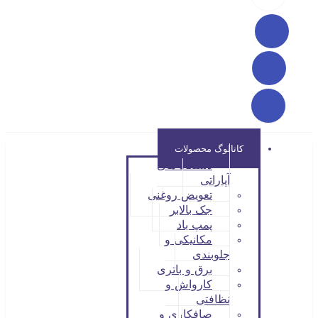
کاتالوگ محصولات
دستگاه های
آپاراتی
تعویض روغنی
جک بالابر
پمپ باد
مکانیکی و
جلوبندی
برق و باتری
کارواش و
نظافتی
صافکاری و