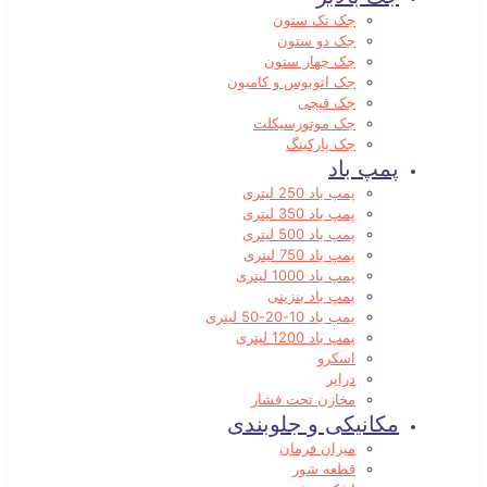
جک تک ستون
جک دو ستون
جک چهار ستون
جک اتوبوس و کامیون
جک قیچی
جک موتورسیکلت
جک پارکینگ
پمپ باد
پمپ باد 250 لیتری
پمپ باد 350 لیتری
پمپ باد 500 لیتری
پمپ باد 750 لیتری
پمپ باد 1000 لیتری
پمپ باد بنزینی
پمپ باد 10-20-50 لیتری
پمپ باد 1200 لیتری
اسکرو
درایر
مخازن تحت فشار
مکانیکی و جلوبندی
میزان فرمان
قطعه شور