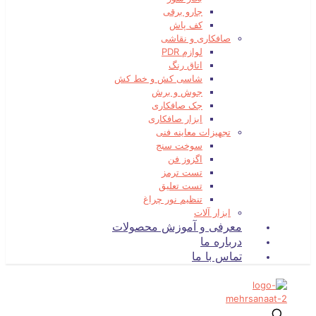
جارو برقی
کف پاش
صافکاری و نقاشی
لوازم PDR
اتاق رنگ
شاسی کش و خط کش
جوش و برش
جک صافکاری
ابزار صافکاری
تجهیزات معاینه فنی
سوخت سنج
اگزوز فن
تست ترمز
تست تعلیق
تنظیم نور چراغ
ابزار آلات
معرفی و آموزش محصولات
درباره ما
تماس با ما