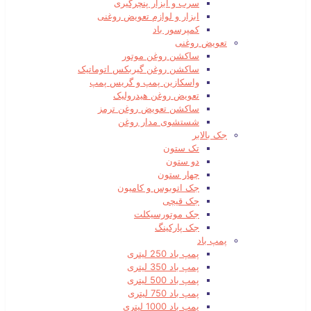
سرب و ابزار پنچرگیری
ابزار و لوازم تعویض روغنی
کمپرسور باد
تعویض روغنی
ساکشن روغن موتور
ساکشن روغن گیربکس اتوماتیک
واسکازین پمپ و گریس پمپ
تعویض روغن هیدرولیک
ساکشن تعویض روغن ترمز
شستشوی مدار روغن
جک بالابر
تک ستون
دو ستون
چهار ستون
جک اتوبوس و کامیون
جک قیچی
جک موتورسیکلت
جک پارکینگ
پمپ باد
پمپ باد 250 لیتری
پمپ باد 350 لیتری
پمپ باد 500 لیتری
پمپ باد 750 لیتری
پمپ باد 1000 لیتری