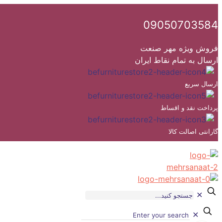
09050703584
فروش ویژه مهر صنعت
ارسال به تمام نقاط ایران
ارسال سریع
پرداخت نقد و اقساط
گارانتی اصالت کالا
✕
✕