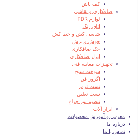
کف پاش
صافکاری و نقاشی
لوازم PDR
اتاق رنگ
شاسی کش و خط کش
جوش و برش
جک صافکاری
ابزار صافکاری
تجهیزات معاینه فنی
سوخت سنج
اگزوز فن
تست ترمز
تست تعلیق
تنظیم نور چراغ
ابزار آلات
معرفی و آموزش محصولات
درباره ما
تماس با ما