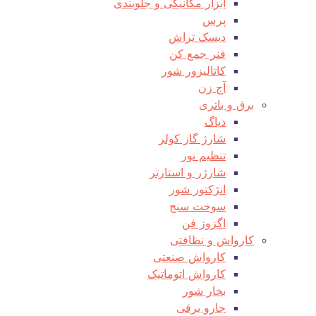
ابزار مکانیکی و جلوبندی
پرس
دیسک تراش
فنر جمع کن
کاتالیزور شور
آج زن
برق و باتری
دیاگ
شارژ گاز کولر
تنظیم نور
شارژر و استارتر
انژکتور شور
سوخت سنج
اگزوز فن
کارواش و نظافتی
کارواش صنعتی
کارواش اتوماتیک
بخار شور
جارو برقی