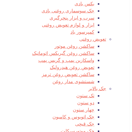
بکس بادی
جک سوسماری روغنی بادی
سرب و ابزار پنچرگیری
ابزار و لوازم تعویض روغنی
کمپرسور باد
تعویض روغنی
ساکشن روغن موتور
ساکشن روغن گیربکس اتوماتیک
واسکازین پمپ و گریس پمپ
تعویض روغن هیدرولیک
ساکشن تعویض روغن ترمز
شستشوی مدار روغن
جک بالابر
تک ستون
دو ستون
چهار ستون
جک اتوبوس و کامیون
جک قیچی
جک موتورسیکلت