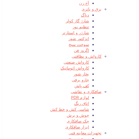
آج زن
برق و باتری
دیاگ
شارژ گاز کولر
تنظیم نور
شارژر و استارتر
انژکتور شور
سوخت سنج
اگزوز فن
کارواش و نظافتی
کارواش صنعتی
کارواش اتوماتیک
بخار شور
جارو برقی
کف پاش
صافکاری و نقاشی
لوازم PDR
اتاق رنگ
شاسی کش و خط کش
جوش و برش
جک صافکاری
ابزار صافکاری
تجهیزات معاینه فنی
سوخت سنج