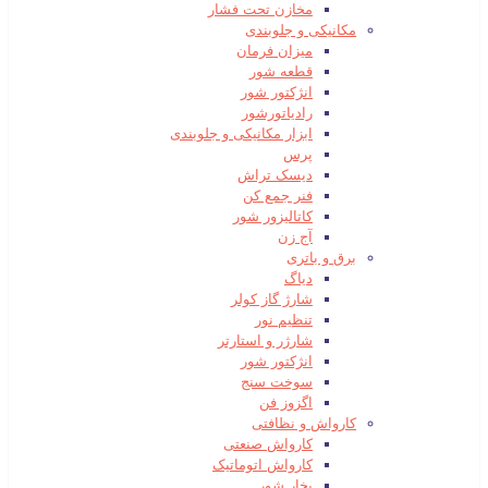
مخازن تحت فشار
مکانیکی و جلوبندی
میزان فرمان
قطعه شور
انژکتور شور
رادیاتورشور
ابزار مکانیکی و جلوبندی
پرس
دیسک تراش
فنر جمع کن
کاتالیزور شور
آج زن
برق و باتری
دیاگ
شارژ گاز کولر
تنظیم نور
شارژر و استارتر
انژکتور شور
سوخت سنج
اگزوز فن
کارواش و نظافتی
کارواش صنعتی
کارواش اتوماتیک
بخار شور