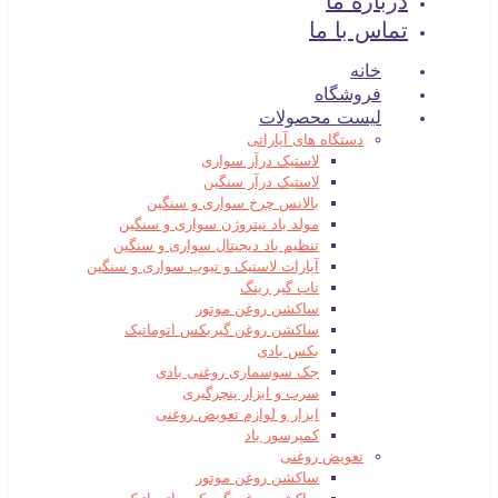
درباره ما
تماس با ما
خانه
فروشگاه
لیست محصولات
دستگاه های آپاراتی
لاستیک درآر سواری
لاستیک درآر سنگین
بالانس چرخ سواری و سنگین
مولد باد نیتروژن سواری و سنگین
تنظیم باد دیجیتال سواری و سنگین
آپارات لاستیک و تیوپ سواری و سنگین
تاب گیر رینگ
ساکشن روغن موتور
ساکشن روغن گیربکس اتوماتیک
بکس بادی
جک سوسماری روغنی بادی
سرب و ابزار پنچرگیری
ابزار و لوازم تعویض روغنی
کمپرسور باد
تعویض روغنی
ساکشن روغن موتور