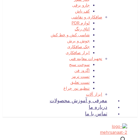
جارو برقی
کف پاش
صافکاری و نقاشی
لوازم PDR
اتاق رنگ
شاسی کش و خط کش
جوش و برش
جک صافکاری
ابزار صافکاری
تجهیزات معاینه فنی
سوخت سنج
اگزوز فن
تست ترمز
تست تعلیق
تنظیم نور چراغ
ابزار آلات
معرفی و آموزش محصولات
درباره ما
تماس با ما