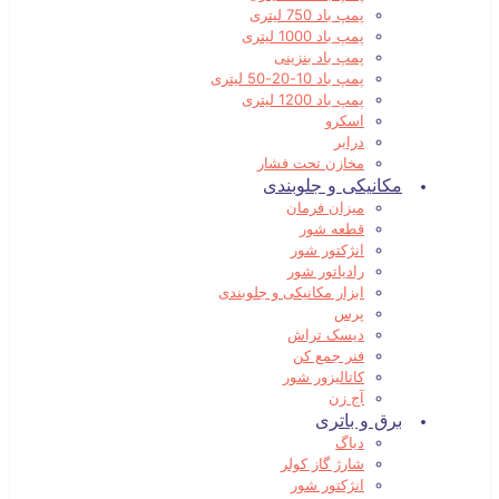
پمپ باد 750 لیتری
پمپ باد 1000 لیتری
پمپ باد بنزینی
پمپ باد 10-20-50 لیتری
پمپ باد 1200 لیتری
اسکرو
درایر
مخازن تحت فشار
مکانیکی و جلوبندی
میزان فرمان
قطعه شور
انژکتور شور
رادیاتور شور
ابزار مکانیکی و جلوبندی
پرس
دیسک تراش
فنر جمع کن
کاتالیزور شور
آج زن
برق و باتری
دیاگ
شارژ گاز کولر
انژکتور شور