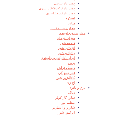
پمپ باد بنزینی
پمپ باد 10-20-50 لیتری
پمپ باد 1200 لیتری
اسکرو
درایر
مخازن تحت فشار
مکانیکی و جلوبندی
میزان فرمان
قطعه شور
انژکتور شور
رادیاتورشور
ابزار مکانیکی و جلوبندی
پرس
دیسک تراش
فنر جمع کن
کاتالیزور شور
آج زن
برق و باتری
دیاگ
شارژ گاز کولر
تنظیم نور
شارژر و استارتر
انژکتور شور