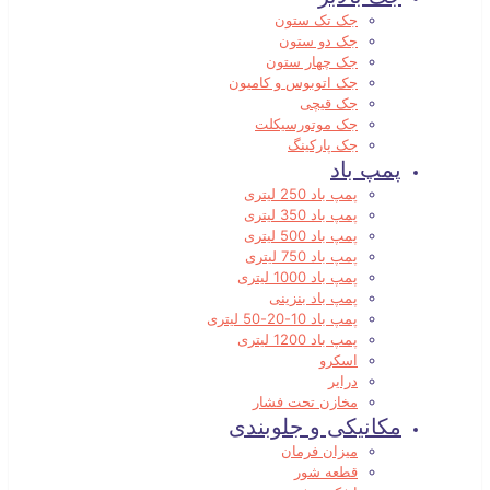
جک تک ستون
جک دو ستون
جک چهار ستون
جک اتوبوس و کامیون
جک قیچی
جک موتورسیکلت
جک پارکینگ
پمپ باد
پمپ باد 250 لیتری
پمپ باد 350 لیتری
پمپ باد 500 لیتری
پمپ باد 750 لیتری
پمپ باد 1000 لیتری
پمپ باد بنزینی
پمپ باد 10-20-50 لیتری
پمپ باد 1200 لیتری
اسکرو
درایر
مخازن تحت فشار
مکانیکی و جلوبندی
میزان فرمان
قطعه شور