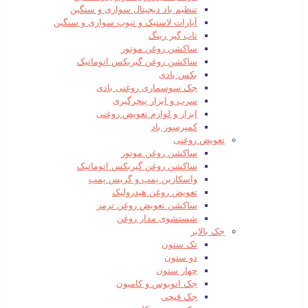
تنظیم باد دیجیتال سواری و سنگین
آپارات لاستیک و تیوپ سواری و سنگین
تاب گیر رینگ
ساکشن روغن موتور
ساکشن روغن گیربکس اتوماتیک
بکس بادی
جک سوسماری روغنی بادی
سرب و ابزار پنچرگیری
ابزار و لوازم تعویض روغنی
کمپرسور باد
تعویض روغنی
ساکشن روغن موتور
ساکشن روغن گیربکس اتوماتیک
واسکازین پمپ و گریس پمپ
تعویض روغن هیدرولیک
ساکشن تعویض روغن ترمز
شستشوی مدار روغن
جک بالابر
تک ستون
دو ستون
چهار ستون
جک اتوبوس و کامیون
جک قیچی