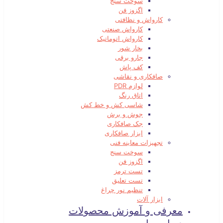
سوخت سنج
اگزوز فن
کارواش و نظافتی
کارواش صنعتی
کارواش اتوماتیک
بخار شور
جارو برقی
کف پاش
صافکاری و نقاشی
لوازم PDR
اتاق رنگ
شاسی کش و خط کش
جوش و برش
جک صافکاری
ابزار صافکاری
تجهیزات معاینه فنی
سوخت سنج
اگزوز فن
تست ترمز
تست تعلیق
تنظیم نور چراغ
ابزار آلات
معرفی و آموزش محصولات