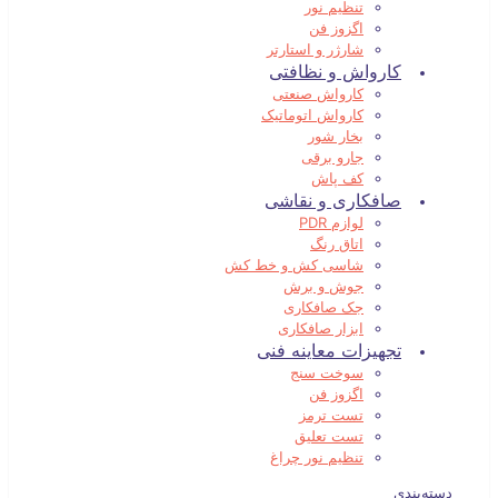
تنظیم نور
اگزوز فن
شارژر و استارتر
کارواش و نظافتی
کارواش صنعتی
کارواش اتوماتیک
بخار شور
جارو برقی
کف پاش
صافکاری و نقاشی
لوازم PDR
اتاق رنگ
شاسی کش و خط کش
جوش و برش
جک صافکاری
ابزار صافکاری
تجهیزات معاینه فنی
سوخت سنج
اگزوز فن
تست ترمز
تست تعلیق
تنظیم نور چراغ
دسته‌بندی