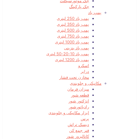
جک موتورسیکلت
جک پارکینگ
پمپ باد
پمپ باد 250 لیتری
پمپ باد 350 لیتری
پمپ باد 500 لیتری
پمپ باد 750 لیتری
پمپ باد 1000 لیتری
پمپ باد بنزینی
پمپ باد 10-20-50 لیتری
پمپ باد 1200 لیتری
اسکرو
درایر
مخازن تحت فشار
مکانیکی و جلوبندی
میزان فرمان
قطعه شور
انژکتور شور
رادیاتورشور
ابزار مکانیکی و جلوبندی
پرس
دیسک تراش
فنر جمع کن
کاتالیزور شور