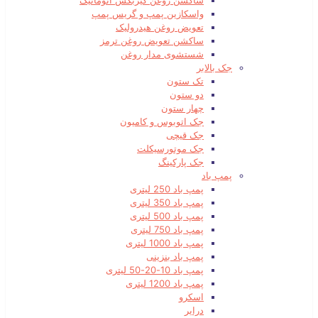
ساکشن روغن گیربکس اتوماتیک
واسکازین پمپ و گریس پمپ
تعویض روغن هیدرولیک
ساکشن تعویض روغن ترمز
شستشوی مدار روغن
جک بالابر
تک ستون
دو ستون
چهار ستون
جک اتوبوس و کامیون
جک قیچی
جک موتورسیکلت
جک پارکینگ
پمپ باد
پمپ باد 250 لیتری
پمپ باد 350 لیتری
پمپ باد 500 لیتری
پمپ باد 750 لیتری
پمپ باد 1000 لیتری
پمپ باد بنزینی
پمپ باد 10-20-50 لیتری
پمپ باد 1200 لیتری
اسکرو
درایر