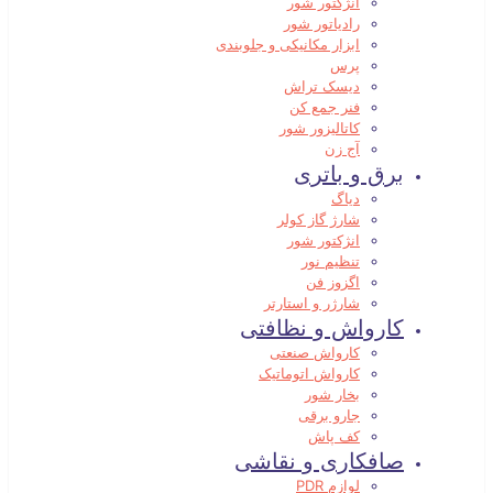
انژکتور شور
رادیاتور شور
ابزار مکانیکی و جلوبندی
پرس
دیسک تراش
فنر جمع کن
کاتالیزور شور
آج زن
برق و باتری
دیاگ
شارژ گاز کولر
انژکتور شور
تنظیم نور
اگزوز فن
شارژر و استارتر
کارواش و نظافتی
کارواش صنعتی
کارواش اتوماتیک
بخار شور
جارو برقی
کف پاش
صافکاری و نقاشی
لوازم PDR