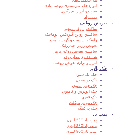
انواع جک سوسماری روغنی بادی
سرب و ابزار پنچرگیری
پمپ باد
تعویض روغنی
ساکشن روغن موتور
ساکشن روغن گیربکس اتوماتیک
واسکازین پمپ و گریس پمپ
تعویض روغن هیدرولیک
ساکشن تعویض روغن ترمز
شستشوی مدار روغن
ابزار و لوازم تعویض روغنی
جک بالابر
جک تک ستون
جک دو ستون
جک چهار ستون
جک اتوبوس و کامیون
جک قیچی
جک موتورسیکلت
جک پارکینگ
پمپ باد
پمپ باد 250 لیتری
پمپ باد 350 لیتری
پمپ باد 500 لیتری