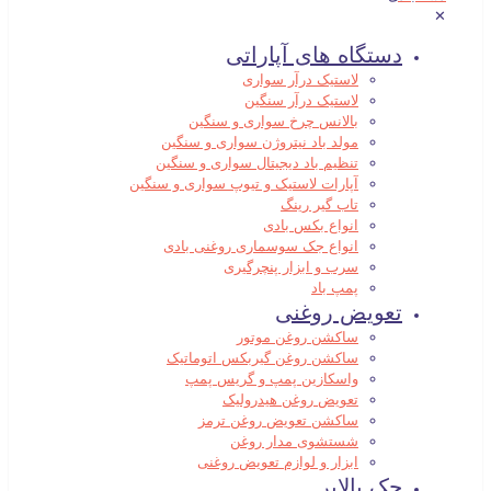
✕
دستگاه های آپاراتی
لاستیک درآر سواری
لاستیک درآر سنگین
بالانس چرخ سواری و سنگین
مولد باد نیتروژن سواری و سنگین
تنظیم باد دیجیتال سواری و سنگین
آپارات لاستیک و تیوپ سواری و سنگین
تاب گیر رینگ
انواع بکس بادی
انواع جک سوسماری روغنی بادی
سرب و ابزار پنچرگیری
پمپ باد
تعویض روغنی
ساکشن روغن موتور
ساکشن روغن گیربکس اتوماتیک
واسکازین پمپ و گریس پمپ
تعویض روغن هیدرولیک
ساکشن تعویض روغن ترمز
شستشوی مدار روغن
ابزار و لوازم تعویض روغنی
جک بالابر