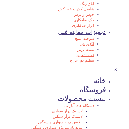
اتاق رنگ
شاسی کش و خط کش
جوش و برش
جک صافکاری
ابزار صافکاری
تجهیزات معاینه فنی
سوخت سنج
اگزوز فن
تست ترمز
تست تعلیق
تنظیم نور چراغ
✕
خانه
فروشگاه
لیست محصولات
دستگاه های آپاراتی
لاستیک درآر سواری
لاستیک درآر سنگین
بالانس چرخ سواری و سنگین
مولد باد نیتروژن سواری و سنگین