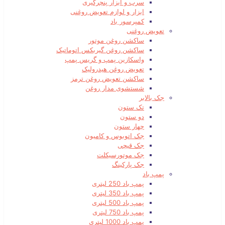
سرب و ابزار پنچرگیری
ابزار و لوازم تعویض روغنی
کمپرسور باد
تعویض روغنی
ساکشن روغن موتور
ساکشن روغن گیربکس اتوماتیک
واسکازین پمپ و گریس پمپ
تعویض روغن هیدرولیک
ساکشن تعویض روغن ترمز
شستشوی مدار روغن
جک بالابر
تک ستون
دو ستون
چهار ستون
جک اتوبوس و کامیون
جک قیچی
جک موتورسیکلت
جک پارکینگ
پمپ باد
پمپ باد 250 لیتری
پمپ باد 350 لیتری
پمپ باد 500 لیتری
پمپ باد 750 لیتری
پمپ باد 1000 لیتری