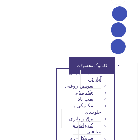
کاتالوگ محصولات
دستگاه های
آپاراتی
تعویض روغنی
جک بالابر
پمپ باد
مکانیکی و
جلوبندی
برق و باتری
کارواش و
نظافتی
صافکاری و