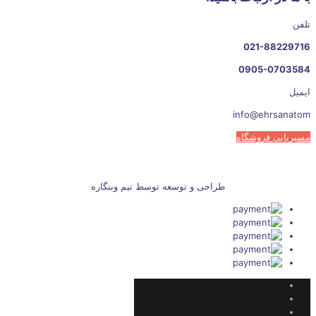
تلفن
021-88229716
0905-0703584
ایمیل
info@ehrsanatom
مسیریابی فروشگاه
طراحی و توسعه توسط تیم وبنگاره