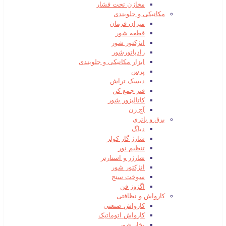
مخازن تحت فشار
مکانیکی و جلوبندی
میزان فرمان
قطعه شور
انژکتور شور
رادیاتورشور
ابزار مکانیکی و جلوبندی
پرس
دیسک تراش
فنر جمع کن
کاتالیزور شور
آج زن
برق و باتری
دیاگ
شارژ گاز کولر
تنظیم نور
شارژر و استارتر
انژکتور شور
سوخت سنج
اگزوز فن
کارواش و نظافتی
کارواش صنعتی
کارواش اتوماتیک
بخار شور