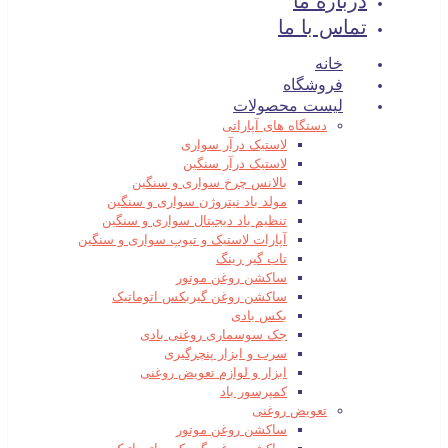
درباره ما
تماس با ما
خانه
فروشگاه
لیست محصولات
دستگاه های آپاراتی
لاستیک درآر سواری
لاستیک درآر سنگین
بالانس چرخ سواری و سنگین
مولد باد نیتروژن سواری و سنگین
تنظیم باد دیجیتال سواری و سنگین
آپارات لاستیک و تیوپ سواری و سنگین
تاب گیر رینگ
ساکشن روغن موتور
ساکشن روغن گیربکس اتوماتیک
بکس بادی
جک سوسماری روغنی بادی
سرب و ابزار پنچرگیری
ابزار و لوازم تعویض روغنی
کمپرسور باد
تعویض روغنی
ساکشن روغن موتور