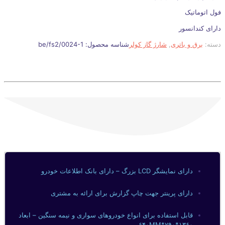
فول اتوماتیک
دارای کندانسور
دسته:
برق و باتری
,
شارژ گاز کولر
شناسه محصول:
be/fs2/0024-1
دارای نمایشگر LCD بزرگ – دارای بانک اطلاعات خودرو
دارای پرینتر جهت چاپ گزارش برای ارائه به مشتری
قابل استفاده برای انواع خودروهای سواری و نیمه سنگین – ابعاد
۱۳۶۰*۷۹۰*۶۴۰MM