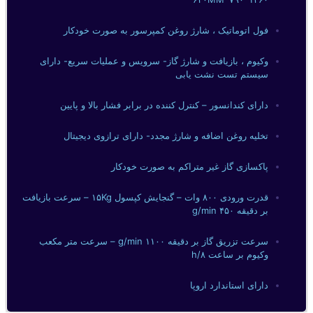
فول اتوماتیک ، شارژ روغن کمپرسور به صورت خودکار
وکیوم ، بازیافت و شارژ گاز- سرویس و عملیات سریع- دارای
سیستم تست نشت یابی
دارای کندانسور – کنترل کننده در برابر فشار بالا و پایین
تخلیه روغن اضافه و شارژ مجدد- دارای ترازوی دیجیتال
پاکسازی گاز غیر متراکم به صورت خودکار
قدرت ورودی ۸۰۰ وات – گنجایش کپسول ۱۵Kg – سرعت بازیافت
بر دقیقه ۴۵۰ g/min
سرعت تزریق گاز بر دقیقه ۱۱۰۰ g/min – سرعت متر مکعب
وکیوم بر ساعت ۸/h
دارای استاندارد اروپا