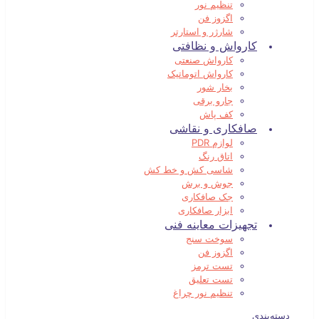
تنظیم نور
اگزوز فن
شارژر و استارتر
کارواش و نظافتی
کارواش صنعتی
کارواش اتوماتیک
بخار شور
جارو برقی
کف پاش
صافکاری و نقاشی
لوازم PDR
اتاق رنگ
شاسی کش و خط کش
جوش و برش
جک صافکاری
ابزار صافکاری
تجهیزات معاینه فنی
سوخت سنج
اگزوز فن
تست ترمز
تست تعلیق
تنظیم نور چراغ
دسته‌بندی