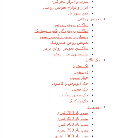
سرب و ابزار پنچرگیری
ابزار و لوازم تعویض روغنی
کمپرسور باد
تعویض روغنی
ساکشن روغن موتور
ساکشن روغن گیربکس اتوماتیک
واسکازین پمپ و گریس پمپ
تعویض روغن هیدرولیک
ساکشن تعویض روغن ترمز
شستشوی مدار روغن
جک بالابر
تک ستون
دو ستون
چهار ستون
جک اتوبوس و کامیون
جک قیچی
جک موتورسیکلت
جک پارکینگ
پمپ باد
پمپ باد 250 لیتری
پمپ باد 350 لیتری
پمپ باد 500 لیتری
پمپ باد 750 لیتری
پمپ باد 1000 لیتری