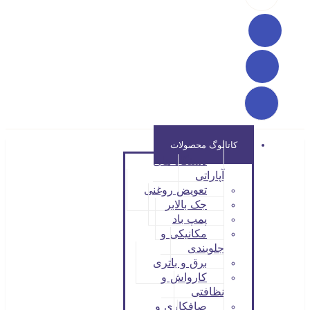
کاتالوگ محصولات
دستگاه های
آپاراتی
تعویض روغنی
جک بالابر
پمپ باد
مکانیکی و
جلوبندی
برق و باتری
کارواش و
نظافتی
صافکاری و