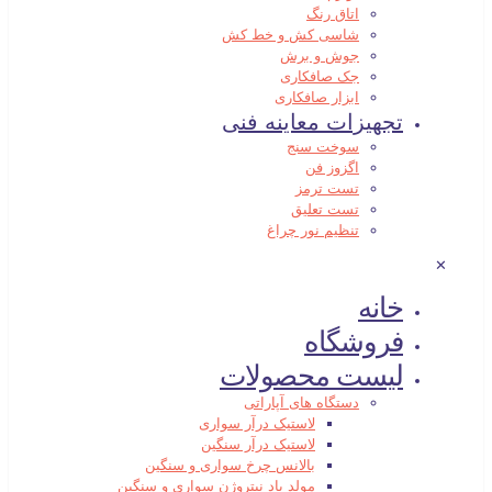
اتاق رنگ
شاسی کش و خط کش
جوش و برش
جک صافکاری
ابزار صافکاری
تجهیزات معاینه فنی
سوخت سنج
اگزوز فن
تست ترمز
تست تعلیق
تنظیم نور چراغ
✕
خانه
فروشگاه
لیست محصولات
دستگاه های آپاراتی
لاستیک درآر سواری
لاستیک درآر سنگین
بالانس چرخ سواری و سنگین
مولد باد نیتروژن سواری و سنگین