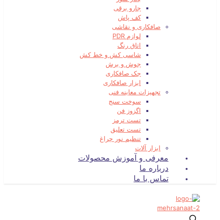
جارو برقی
کف پاش
صافکاری و نقاشی
لوازم PDR
اتاق رنگ
شاسی کش و خط کش
جوش و برش
جک صافکاری
ابزار صافکاری
تجهیزات معاینه فنی
سوخت سنج
اگزوز فن
تست ترمز
تست تعلیق
تنظیم نور چراغ
ابزار آلات
معرفی و آموزش محصولات
درباره ما
تماس با ما