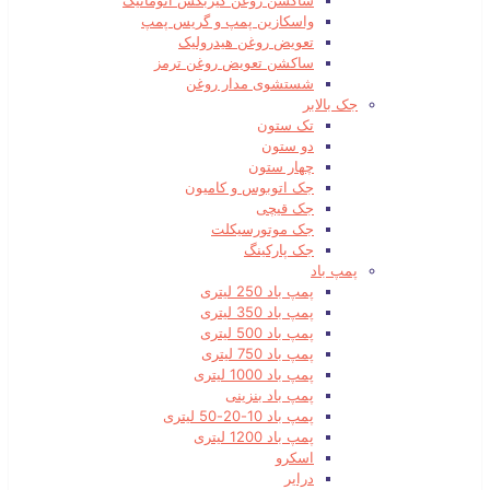
ساکشن روغن گیربکس اتوماتیک
واسکازین پمپ و گریس پمپ
تعویض روغن هیدرولیک
ساکشن تعویض روغن ترمز
شستشوی مدار روغن
جک بالابر
تک ستون
دو ستون
چهار ستون
جک اتوبوس و کامیون
جک قیچی
جک موتورسیکلت
جک پارکینگ
پمپ باد
پمپ باد 250 لیتری
پمپ باد 350 لیتری
پمپ باد 500 لیتری
پمپ باد 750 لیتری
پمپ باد 1000 لیتری
پمپ باد بنزینی
پمپ باد 10-20-50 لیتری
پمپ باد 1200 لیتری
اسکرو
درایر