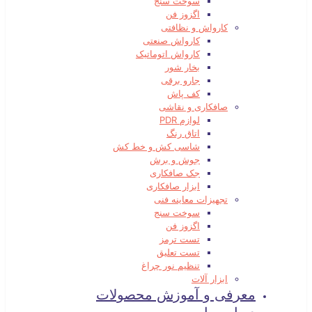
سوخت سنج
اگزوز فن
کارواش و نظافتی
کارواش صنعتی
کارواش اتوماتیک
بخار شور
جارو برقی
کف پاش
صافکاری و نقاشی
لوازم PDR
اتاق رنگ
شاسی کش و خط کش
جوش و برش
جک صافکاری
ابزار صافکاری
تجهیزات معاینه فنی
سوخت سنج
اگزوز فن
تست ترمز
تست تعلیق
تنظیم نور چراغ
ابزار آلات
معرفی و آموزش محصولات