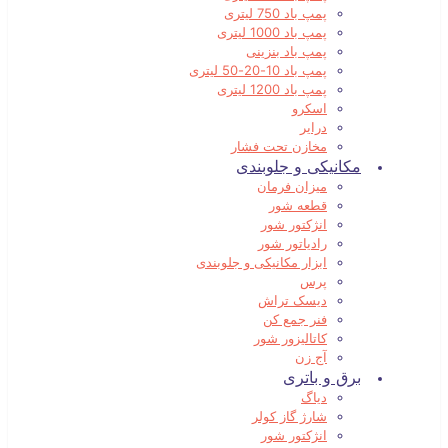
پمپ باد 750 لیتری
پمپ باد 1000 لیتری
پمپ باد بنزینی
پمپ باد 10-20-50 لیتری
پمپ باد 1200 لیتری
اسکرو
درایر
مخازن تحت فشار
مکانیکی و جلوبندی
میزان فرمان
قطعه شور
انژکتور شور
رادیاتور شور
ابزار مکانیکی و جلوبندی
پرس
دیسک تراش
فنر جمع کن
کاتالیزور شور
آج زن
برق و باتری
دیاگ
شارژ گاز کولر
انژکتور شور