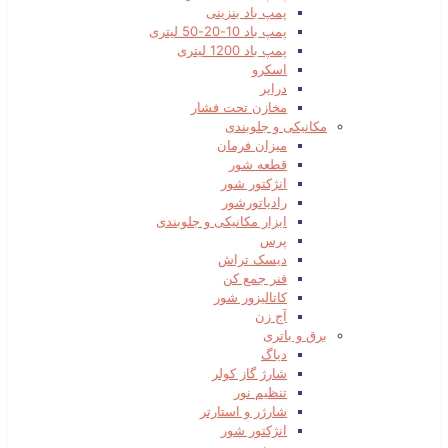
پمپ باد بنزینی
پمپ باد 10-20-50 لیتری
پمپ باد 1200 لیتری
اسکرو
درایر
مخازن تحت فشار
مکانیکی و جلوبندی
میزان فرمان
قطعه شور
انژکتور شور
رادیاتورشور
ابزار مکانیکی و جلوبندی
پرس
دیسک تراش
فنر جمع کن
کاتالیزور شور
آج زن
برق و باتری
دیاگ
شارژ گاز کولر
تنظیم نور
شارژر و استارتر
انژکتور شور