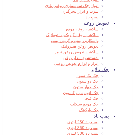
انواع جک سوسماری روغنی بادی
سرب و ابزار پنچرگیری
پمپ باد
تعویض روغنی
ساکشن روغن موتور
ساکشن روغن گیربکس اتوماتیک
واسکازین پمپ و گریس پمپ
تعویض روغن هیدرولیک
ساکشن تعویض روغن ترمز
شستشوی مدار روغن
ابزار و لوازم تعویض روغنی
جک بالابر
جک تک ستون
جک دو ستون
جک چهار ستون
جک اتوبوس و کامیون
جک قیچی
جک موتورسیکلت
جک پارکینگ
پمپ باد
پمپ باد 250 لیتری
پمپ باد 350 لیتری
پمپ باد 500 لیتری