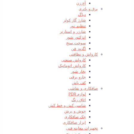
آج زن
برق و باتری
دیاگ
شارژ گاز کولر
تنظیم نور
شارژر و استارتر
انژکتور شور
سوخت سنج
اگزوز فن
کارواش و نظافتی
کارواش صنعتی
کارواش اتوماتیک
بخار شور
جارو برقی
کف پاش
صافکاری و نقاشی
لوازم PDR
اتاق رنگ
شاسی کش و خط کش
جوش و برش
جک صافکاری
ابزار صافکاری
تجهیزات معاینه فنی
سوخت سنج