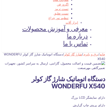
اگزوز فن
تست ترمز
تست تعلیق
تنظیم نور چراغ
ابزار آلات
معرفی و آموزش محصولات
درباره ما
تماس با ما
خانه
/
برق و باتری
/
شارژ گاز کولر
/
دستگاه اتوماتیک شارژ گاز کولر WONDERFU
X540
دستگاه اتوماتیک شارژ گاز کولر
WONDERFU X540
دارای نمایشگر LCD بزرگ
دارای پرینتر چاپ گزارش