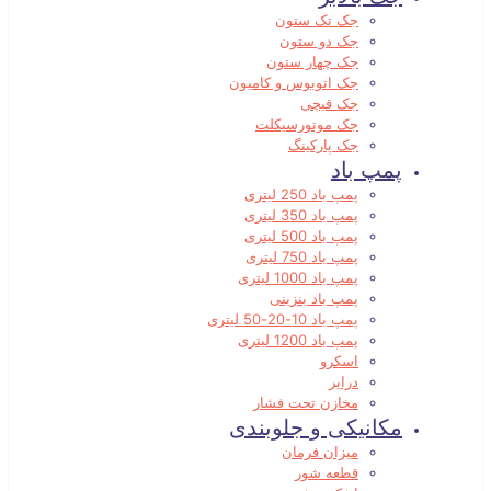
جک تک ستون
جک دو ستون
جک چهار ستون
جک اتوبوس و کامیون
جک قیچی
جک موتورسیکلت
جک پارکینگ
پمپ باد
پمپ باد 250 لیتری
پمپ باد 350 لیتری
پمپ باد 500 لیتری
پمپ باد 750 لیتری
پمپ باد 1000 لیتری
پمپ باد بنزینی
پمپ باد 10-20-50 لیتری
پمپ باد 1200 لیتری
اسکرو
درایر
مخازن تحت فشار
مکانیکی و جلوبندی
میزان فرمان
قطعه شور