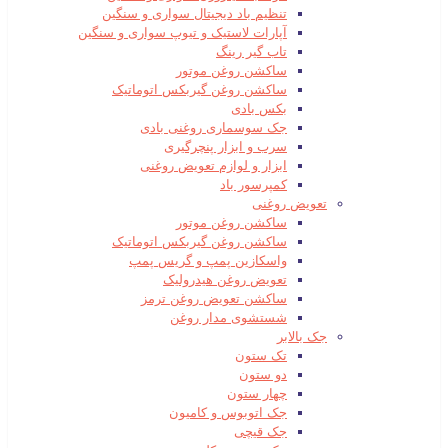
تنظیم باد دیجیتال سواری و سنگین
آپارات لاستیک و تیوپ سواری و سنگین
تاب گیر رینگ
ساکشن روغن موتور
ساکشن روغن گیربکس اتوماتیک
بکس بادی
جک سوسماری روغنی بادی
سرب و ابزار پنچرگیری
ابزار و لوازم تعویض روغنی
کمپرسور باد
تعویض روغنی
ساکشن روغن موتور
ساکشن روغن گیربکس اتوماتیک
واسکازین پمپ و گریس پمپ
تعویض روغن هیدرولیک
ساکشن تعویض روغن ترمز
شستشوی مدار روغن
جک بالابر
تک ستون
دو ستون
چهار ستون
جک اتوبوس و کامیون
جک قیچی