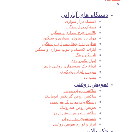
✕
دستگاه های آپاراتی
لاستیک درآر سواری
لاستیک درآر سنگین
بالانس چرخ سواری و سنگین
مولد باد نیتروژن سواری و سنگین
تنظیم باد دیجیتال سواری و سنگین
آپارات لاستیک و تیوپ سواری و سنگین
تاب گیر رینگ
انواع بکس بادی
انواع جک سوسماری روغنی بادی
سرب و ابزار پنچرگیری
پمپ باد
تعویض روغنی
ساکشن روغن موتور
ساکشن روغن گیربکس اتوماتیک
واسکازین پمپ و گریس پمپ
تعویض روغن هیدرولیک
ساکشن تعویض روغن ترمز
شستشوی مدار روغن
ابزار و لوازم تعویض روغنی
جک بالابر