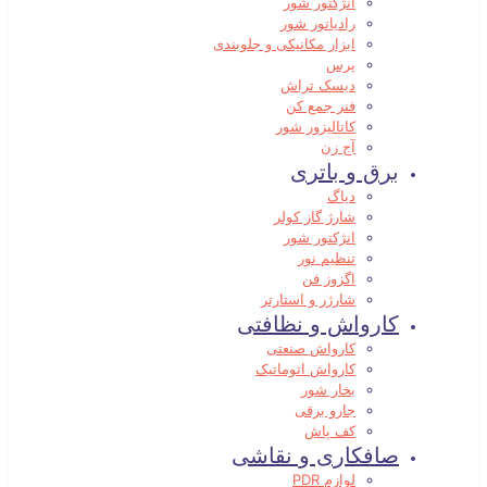
انژکتور شور
رادیاتور شور
ابزار مکانیکی و جلوبندی
پرس
دیسک تراش
فنر جمع کن
کاتالیزور شور
آج زن
برق و باتری
دیاگ
شارژ گاز کولر
انژکتور شور
تنظیم نور
اگزوز فن
شارژر و استارتر
کارواش و نظافتی
کارواش صنعتی
کارواش اتوماتیک
بخار شور
جارو برقی
کف پاش
صافکاری و نقاشی
لوازم PDR