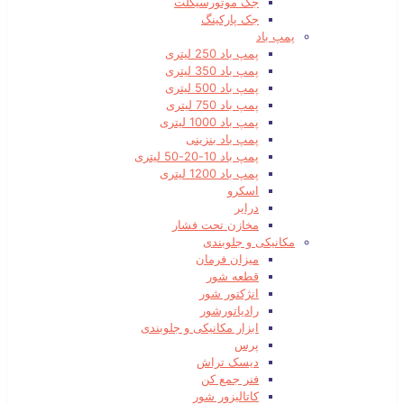
جک موتورسیکلت
جک پارکینگ
پمپ باد
پمپ باد 250 لیتری
پمپ باد 350 لیتری
پمپ باد 500 لیتری
پمپ باد 750 لیتری
پمپ باد 1000 لیتری
پمپ باد بنزینی
پمپ باد 10-20-50 لیتری
پمپ باد 1200 لیتری
اسکرو
درایر
مخازن تحت فشار
مکانیکی و جلوبندی
میزان فرمان
قطعه شور
انژکتور شور
رادیاتورشور
ابزار مکانیکی و جلوبندی
پرس
دیسک تراش
فنر جمع کن
کاتالیزور شور