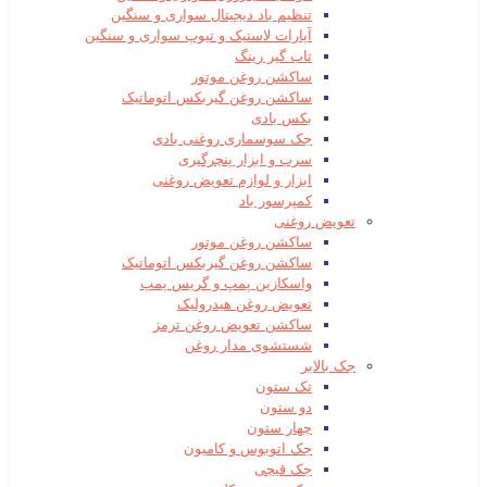
تنظیم باد دیجیتال سواری و سنگین
آپارات لاستیک و تیوپ سواری و سنگین
تاب گیر رینگ
ساکشن روغن موتور
ساکشن روغن گیربکس اتوماتیک
بکس بادی
جک سوسماری روغنی بادی
سرب و ابزار پنچرگیری
ابزار و لوازم تعویض روغنی
کمپرسور باد
تعویض روغنی
ساکشن روغن موتور
ساکشن روغن گیربکس اتوماتیک
واسکازین پمپ و گریس پمپ
تعویض روغن هیدرولیک
ساکشن تعویض روغن ترمز
شستشوی مدار روغن
جک بالابر
تک ستون
دو ستون
چهار ستون
جک اتوبوس و کامیون
جک قیچی