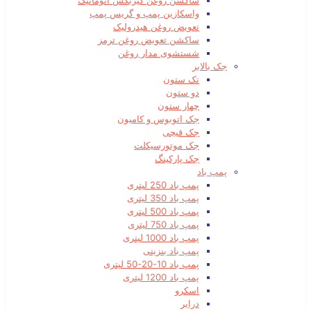
ساکشن روغن گیربکس اتوماتیک
واسکازین پمپ و گریس پمپ
تعویض روغن هیدرولیک
ساکشن تعویض روغن ترمز
شستشوی مدار روغن
جک بالابر
تک ستون
دو ستون
چهار ستون
جک اتوبوس و کامیون
جک قیچی
جک موتورسیکلت
جک پارکینگ
پمپ باد
پمپ باد 250 لیتری
پمپ باد 350 لیتری
پمپ باد 500 لیتری
پمپ باد 750 لیتری
پمپ باد 1000 لیتری
پمپ باد بنزینی
پمپ باد 10-20-50 لیتری
پمپ باد 1200 لیتری
اسکرو
درایر