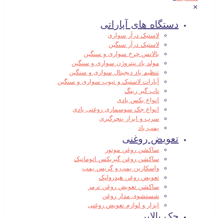
✕
دستگاه های آپاراتی
لاستیک درآر سواری
لاستیک درآر سنگین
بالانس چرخ سواری و سنگین
مولد باد نیتروژن سواری و سنگین
تنظیم باد دیجیتال سواری و سنگین
آپارات لاستیک و تیوپ سواری و سنگین
تاب گیر رینگ
انواع بکس بادی
انواع جک سوسماری روغنی بادی
سرب و ابزار پنچرگیری
پمپ باد
تعویض روغنی
ساکشن روغن موتور
ساکشن روغن گیربکس اتوماتیک
واسکازین پمپ و گریس پمپ
تعویض روغن هیدرولیک
ساکشن تعویض روغن ترمز
شستشوی مدار روغن
ابزار و لوازم تعویض روغنی
جک بالابر