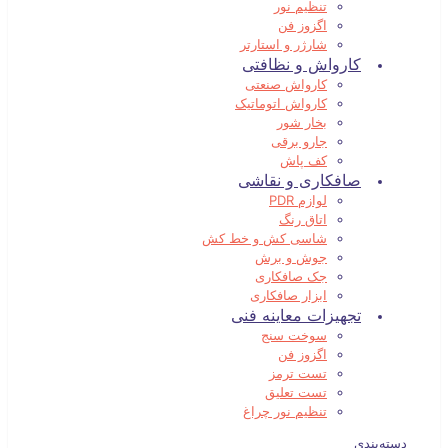
تنظیم نور
اگزوز فن
شارژر و استارتر
کارواش و نظافتی
کارواش صنعتی
کارواش اتوماتیک
بخار شور
جارو برقی
کف پاش
صافکاری و نقاشی
لوازم PDR
اتاق رنگ
شاسی کش و خط کش
جوش و برش
جک صافکاری
ابزار صافکاری
تجهیزات معاینه فنی
سوخت سنج
اگزوز فن
تست ترمز
تست تعلیق
تنظیم نور چراغ
دسته‌بندی