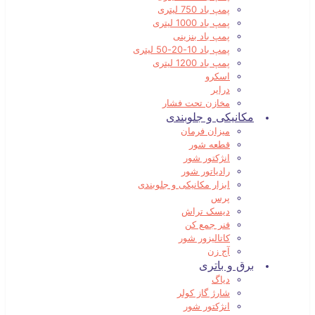
پمپ باد 750 لیتری
پمپ باد 1000 لیتری
پمپ باد بنزینی
پمپ باد 10-20-50 لیتری
پمپ باد 1200 لیتری
اسکرو
درایر
مخازن تحت فشار
مکانیکی و جلوبندی
میزان فرمان
قطعه شور
انژکتور شور
رادیاتور شور
ابزار مکانیکی و جلوبندی
پرس
دیسک تراش
فنر جمع کن
کاتالیزور شور
آج زن
برق و باتری
دیاگ
شارژ گاز کولر
انژکتور شور