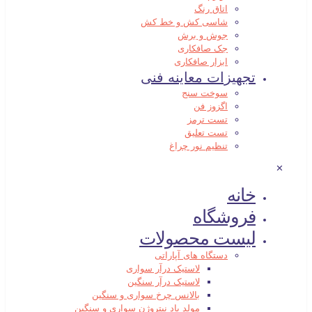
اتاق رنگ
شاسی کش و خط کش
جوش و برش
جک صافکاری
ابزار صافکاری
تجهیزات معاینه فنی
سوخت سنج
اگزوز فن
تست ترمز
تست تعلیق
تنظیم نور چراغ
✕
خانه
فروشگاه
لیست محصولات
دستگاه های آپاراتی
لاستیک درآر سواری
لاستیک درآر سنگین
بالانس چرخ سواری و سنگین
مولد باد نیتروژن سواری و سنگین