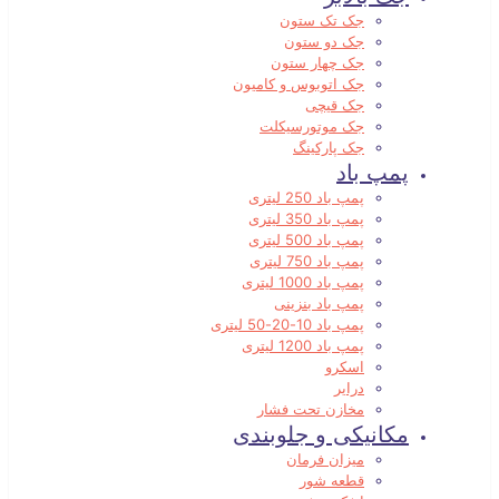
جک تک ستون
جک دو ستون
جک چهار ستون
جک اتوبوس و کامیون
جک قیچی
جک موتورسیکلت
جک پارکینگ
پمپ باد
پمپ باد 250 لیتری
پمپ باد 350 لیتری
پمپ باد 500 لیتری
پمپ باد 750 لیتری
پمپ باد 1000 لیتری
پمپ باد بنزینی
پمپ باد 10-20-50 لیتری
پمپ باد 1200 لیتری
اسکرو
درایر
مخازن تحت فشار
مکانیکی و جلوبندی
میزان فرمان
قطعه شور