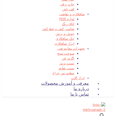
جارو برقی
کف پاش
صافکاری و نقاشی
لوازم PDR
اتاق رنگ
شاسی کش و خط کش
جوش و برش
جک صافکاری
ابزار صافکاری
تجهیزات معاینه فنی
سوخت سنج
اگزوز فن
تست ترمز
تست تعلیق
تنظیم نور چراغ
ابزار آلات
معرفی و آموزش محصولات
درباره ما
تماس با ما