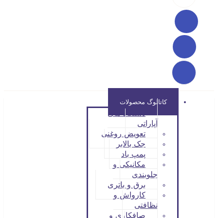
کاتالوگ محصولات
دستگاه های
آپاراتی
تعویض روغنی
جک بالابر
پمپ باد
مکانیکی و
جلوبندی
برق و باتری
کارواش و
نظافتی
صافکاری و