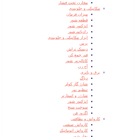
مخازن تحت فشار
مکانیکی و جلوبندی
میزان فرمان
قطعه شور
انژکتور شور
رادیاتورشور
ابزار مکانیکی و جلوبندی
پرس
دیسک تراش
فنر جمع کن
کاتالیزور شور
آج زن
برق و باتری
دیاگ
شارژ گاز کولر
تنظیم نور
شارژر و استارتر
انژکتور شور
سوخت سنج
اگزوز فن
کارواش و نظافتی
کارواش صنعتی
کارواش اتوماتیک
بخار شور