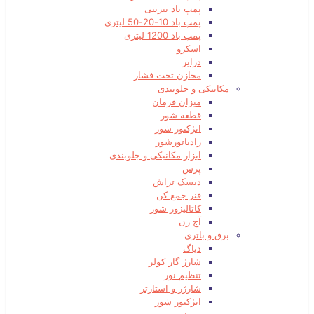
پمپ باد بنزینی
پمپ باد 10-20-50 لیتری
پمپ باد 1200 لیتری
اسکرو
درایر
مخازن تحت فشار
مکانیکی و جلوبندی
میزان فرمان
قطعه شور
انژکتور شور
رادیاتورشور
ابزار مکانیکی و جلوبندی
پرس
دیسک تراش
فنر جمع کن
کاتالیزور شور
آج زن
برق و باتری
دیاگ
شارژ گاز کولر
تنظیم نور
شارژر و استارتر
انژکتور شور