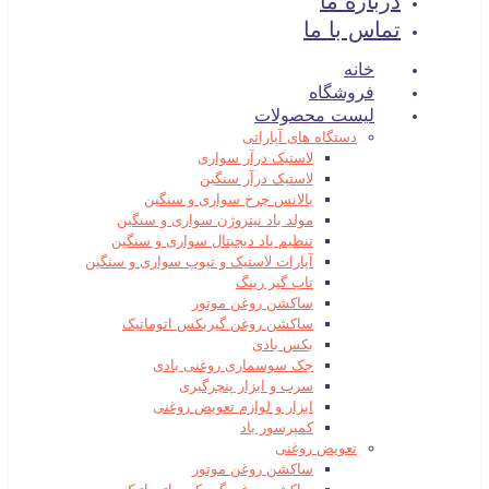
درباره ما
تماس با ما
خانه
فروشگاه
لیست محصولات
دستگاه های آپاراتی
لاستیک درآر سواری
لاستیک درآر سنگین
بالانس چرخ سواری و سنگین
مولد باد نیتروژن سواری و سنگین
تنظیم باد دیجیتال سواری و سنگین
آپارات لاستیک و تیوپ سواری و سنگین
تاب گیر رینگ
ساکشن روغن موتور
ساکشن روغن گیربکس اتوماتیک
بکس بادی
جک سوسماری روغنی بادی
سرب و ابزار پنچرگیری
ابزار و لوازم تعویض روغنی
کمپرسور باد
تعویض روغنی
ساکشن روغن موتور