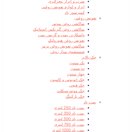
سرب و ابزار پنچرگیری
ابزار و لوازم تعویض روغنی
کمپرسور باد
تعویض روغنی
ساکشن روغن موتور
ساکشن روغن گیربکس اتوماتیک
واسکازین پمپ و گریس پمپ
تعویض روغن هیدرولیک
ساکشن تعویض روغن ترمز
شستشوی مدار روغن
جک بالابر
تک ستون
دو ستون
چهار ستون
جک اتوبوس و کامیون
جک قیچی
جک موتورسیکلت
جک پارکینگ
پمپ باد
پمپ باد 250 لیتری
پمپ باد 350 لیتری
پمپ باد 500 لیتری
پمپ باد 750 لیتری
پمپ باد 1000 لیتری