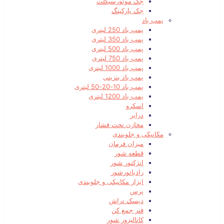
جک موتورسیکلت
جک پارکینگ
پمپ باد
پمپ باد 250 لیتری
پمپ باد 350 لیتری
پمپ باد 500 لیتری
پمپ باد 750 لیتری
پمپ باد 1000 لیتری
پمپ باد بنزینی
پمپ باد 10-20-50 لیتری
پمپ باد 1200 لیتری
اسکرو
درایر
مخازن تحت فشار
مکانیکی و جلوبندی
میزان فرمان
قطعه شور
انژکتور شور
رادیاتورشور
ابزار مکانیکی و جلوبندی
پرس
دیسک تراش
فنر جمع کن
کاتالیزور شور