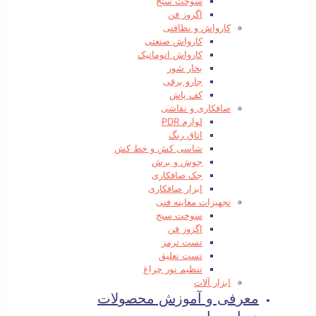
سوخت سنج
اگزوز فن
کارواش و نظافتی
کارواش صنعتی
کارواش اتوماتیک
بخار شور
جارو برقی
کف پاش
صافکاری و نقاشی
لوازم PDR
اتاق رنگ
شاسی کش و خط کش
جوش و برش
جک صافکاری
ابزار صافکاری
تجهیزات معاینه فنی
سوخت سنج
اگزوز فن
تست ترمز
تست تعلیق
تنظیم نور چراغ
ابزار آلات
معرفی و آموزش محصولات