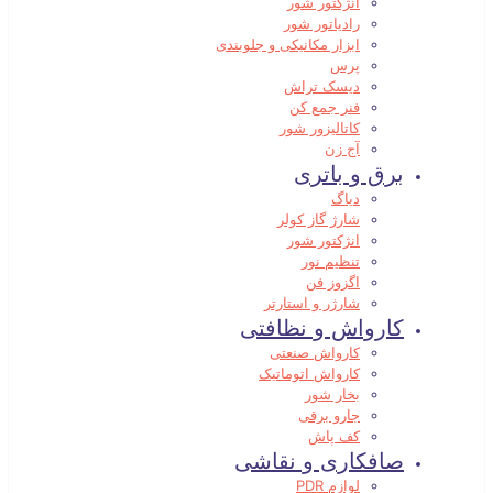
انژکتور شور
رادیاتور شور
ابزار مکانیکی و جلوبندی
پرس
دیسک تراش
فنر جمع کن
کاتالیزور شور
آج زن
برق و باتری
دیاگ
شارژ گاز کولر
انژکتور شور
تنظیم نور
اگزوز فن
شارژر و استارتر
کارواش و نظافتی
کارواش صنعتی
کارواش اتوماتیک
بخار شور
جارو برقی
کف پاش
صافکاری و نقاشی
لوازم PDR