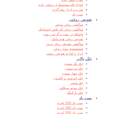
انواع جک سوسماری روغنی بادی
سرب و ابزار پنچرگیری
پمپ باد
تعویض روغنی
ساکشن روغن موتور
ساکشن روغن گیربکس اتوماتیک
واسکازین پمپ و گریس پمپ
تعویض روغن هیدرولیک
ساکشن تعویض روغن ترمز
شستشوی مدار روغن
ابزار و لوازم تعویض روغنی
جک بالابر
جک تک ستون
جک دو ستون
جک چهار ستون
جک اتوبوس و کامیون
جک قیچی
جک موتورسیکلت
جک پارکینگ
پمپ باد
پمپ باد 250 لیتری
پمپ باد 350 لیتری
پمپ باد 500 لیتری