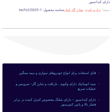
دارای کندانسور
دسته:
برق و باتری
,
شارژ گاز کولر
شناسه محصول:
be/fs2/0025-1
قابل استفاده برای انواع خودروهای سواری و نیمه سنگین
نیمه اتوماتیک دارای وکیوم ، بازیافت و شارژ گاز- سرویس و
عملیات سریع
دارای کندانسور – دارای شلنگ مخصوص کنترل کننده در برابر
فشار بالا و پایین کمپرسور