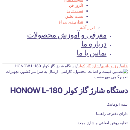
اگزوز فن
تست ترمز
تست تعلیق
تنظیم نور چراغ
ابزار آلات
معرفی و آموزش محصولات
درباره ما
تماس با ما
خانه
/
برق و باتری
/
شارژ گاز کولر
/
دستگاه شارژ گاز کولر HONOW L-180
دستگاه شارژ گاز کولر HONOW L-180
نیمه اتوماتیک
دارای دفترچه راهنما
تخلیه روغن اضافی و شارژ مجدد