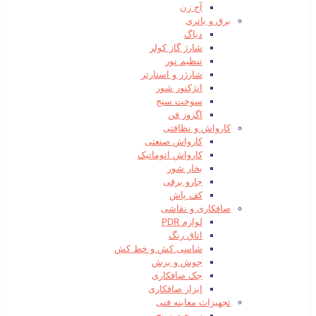
آج زن
برق و باتری
دیاگ
شارژ گاز کولر
تنظیم نور
شارژر و استارتر
انژکتور شور
سوخت سنج
اگزوز فن
کارواش و نظافتی
کارواش صنعتی
کارواش اتوماتیک
بخار شور
جارو برقی
کف پاش
صافکاری و نقاشی
لوازم PDR
اتاق رنگ
شاسی کش و خط کش
جوش و برش
جک صافکاری
ابزار صافکاری
تجهیزات معاینه فنی
سوخت سنج