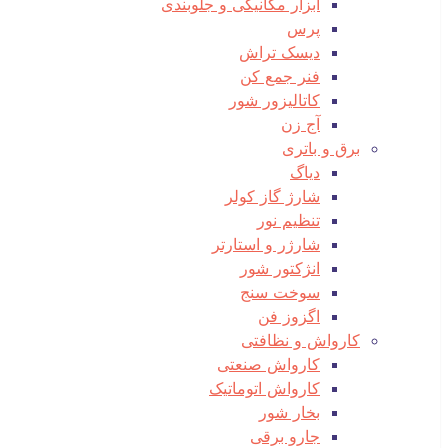
ابزار مکانیکی و جلوبندی
پرس
دیسک تراش
فنر جمع کن
کاتالیزور شور
آج زن
برق و باتری
دیاگ
شارژ گاز کولر
تنظیم نور
شارژر و استارتر
انژکتور شور
سوخت سنج
اگزوز فن
کارواش و نظافتی
کارواش صنعتی
کارواش اتوماتیک
بخار شور
جارو برقی