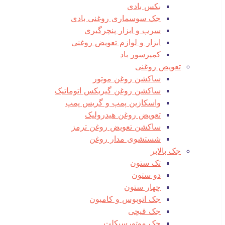
بکس بادی
جک سوسماری روغنی بادی
سرب و ابزار پنچرگیری
ابزار و لوازم تعویض روغنی
کمپرسور باد
تعویض روغنی
ساکشن روغن موتور
ساکشن روغن گیربکس اتوماتیک
واسکازین پمپ و گریس پمپ
تعویض روغن هیدرولیک
ساکشن تعویض روغن ترمز
شستشوی مدار روغن
جک بالابر
تک ستون
دو ستون
چهار ستون
جک اتوبوس و کامیون
جک قیچی
جک موتورسیکلت