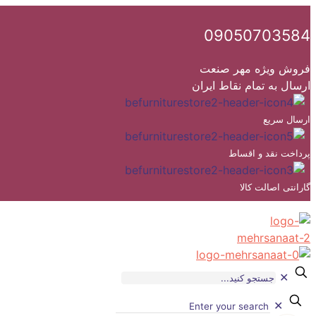
09050703584
فروش ویژه مهر صنعت
ارسال به تمام نقاط ایران
ارسال سریع
پرداخت نقد و اقساط
گارانتی اصالت کالا
✕
✕