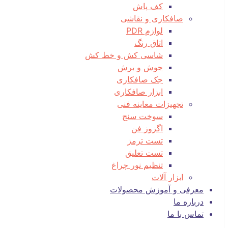
کف پاش
صافکاری و نقاشی
لوازم PDR
اتاق رنگ
شاسی کش و خط کش
جوش و برش
جک صافکاری
ابزار صافکاری
تجهیزات معاینه فنی
سوخت سنج
اگزوز فن
تست ترمز
تست تعلیق
تنظیم نور چراغ
ابزار آلات
معرفی و آموزش محصولات
درباره ما
تماس با ما