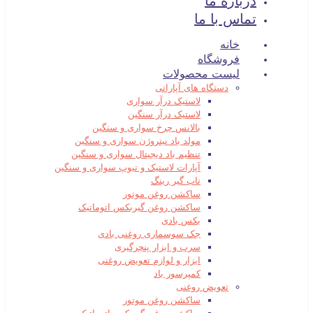
درباره ما
تماس با ما
خانه
فروشگاه
لیست محصولات
دستگاه های آپاراتی
لاستیک درآر سواری
لاستیک درآر سنگین
بالانس چرخ سواری و سنگین
مولد باد نیتروژن سواری و سنگین
تنظیم باد دیجیتال سواری و سنگین
آپارات لاستیک و تیوپ سواری و سنگین
تاب گیر رینگ
ساکشن روغن موتور
ساکشن روغن گیربکس اتوماتیک
بکس بادی
جک سوسماری روغنی بادی
سرب و ابزار پنچرگیری
ابزار و لوازم تعویض روغنی
کمپرسور باد
تعویض روغنی
ساکشن روغن موتور