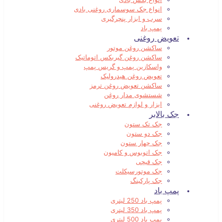
انواع جک سوسماری روغنی بادی
سرب و ابزار پنچرگیری
پمپ باد
تعویض روغنی
ساکشن روغن موتور
ساکشن روغن گیربکس اتوماتیک
واسکازین پمپ و گریس پمپ
تعویض روغن هیدرولیک
ساکشن تعویض روغن ترمز
شستشوی مدار روغن
ابزار و لوازم تعویض روغنی
جک بالابر
جک تک ستون
جک دو ستون
جک چهار ستون
جک اتوبوس و کامیون
جک قیچی
جک موتورسیکلت
جک پارکینگ
پمپ باد
پمپ باد 250 لیتری
پمپ باد 350 لیتری
پمپ باد 500 لیتری