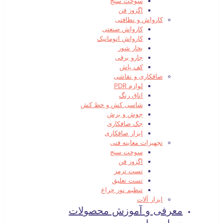
سوخت سنج
اگزوز فن
کارواش و نظافتی
کارواش صنعتی
کارواش اتوماتیک
بخار شور
جارو برقی
کف پاش
صافکاری و نقاشی
لوازم PDR
اتاق رنگ
شاسی کش و خط کش
جوش و برش
جک صافکاری
ابزار صافکاری
تجهیزات معاینه فنی
سوخت سنج
اگزوز فن
تست ترمز
تست تعلیق
تنظیم نور چراغ
ابزار آلات
معرفی و آموزش محصولات