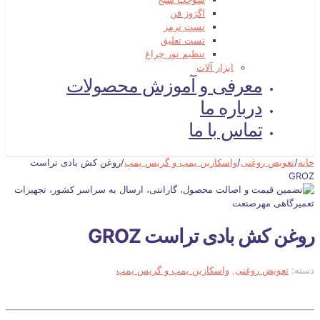
اگزوز فن
تست ترمز
تست تعلیق
تنظیم نور چراغ
ابزار آلات
معرفی و آموزش محصولات
درباره ما
تماس با ما
خانه
/
تعویض روغنی
/
واسکازین پمپ و گریس پمپ
/
روغن کش بادی تراست
GROZ
روغن کش بادی تراست GROZ
دسته:
تعویض روغنی
,
واسکازین پمپ و گریس پمپ