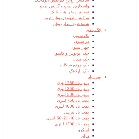
ساکشن روغن گیربکس اتوماتیک
واسکازین پمپ و گریس پمپ
تعویض روغن هیدرولیک
ساکشن تعویض روغن ترمز
شستشوی مدار روغن
جک بالابر
تک ستون
دو ستون
چهار ستون
جک اتوبوس و کامیون
جک قیچی
جک موتورسیکلت
جک پارکینگ
پمپ باد
پمپ باد 250 لیتری
پمپ باد 350 لیتری
پمپ باد 500 لیتری
پمپ باد 750 لیتری
پمپ باد 1000 لیتری
پمپ باد بنزینی
پمپ باد 10-20-50 لیتری
پمپ باد 1200 لیتری
اسکرو
درایر