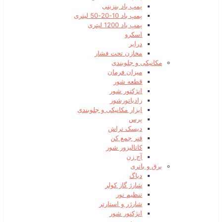
پمپ باد بنزینی
پمپ باد 10-20-50 لیتری
پمپ باد 1200 لیتری
اسکرو
درایر
مخازن تحت فشار
مکانیکی و جلوبندی
میزان فرمان
قطعه شور
انژکتور شور
رادیاتورشور
ابزار مکانیکی و جلوبندی
پرس
دیسک تراش
فنر جمع کن
کاتالیزور شور
آج زن
برق و باتری
دیاگ
شارژ گاز کولر
تنظیم نور
شارژر و استارتر
انژکتور شور