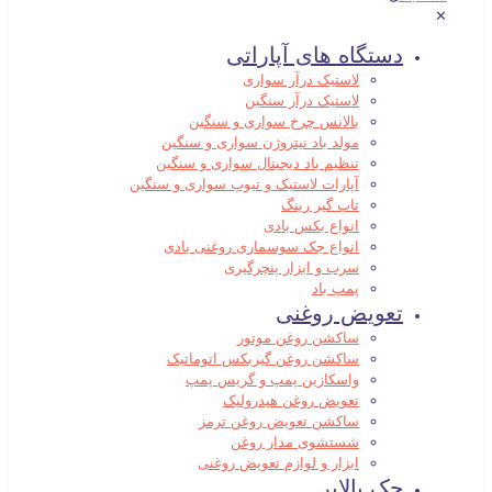
✕
دستگاه های آپاراتی
لاستیک درآر سواری
لاستیک درآر سنگین
بالانس چرخ سواری و سنگین
مولد باد نیتروژن سواری و سنگین
تنظیم باد دیجیتال سواری و سنگین
آپارات لاستیک و تیوپ سواری و سنگین
تاب گیر رینگ
انواع بکس بادی
انواع جک سوسماری روغنی بادی
سرب و ابزار پنچرگیری
پمپ باد
تعویض روغنی
ساکشن روغن موتور
ساکشن روغن گیربکس اتوماتیک
واسکازین پمپ و گریس پمپ
تعویض روغن هیدرولیک
ساکشن تعویض روغن ترمز
شستشوی مدار روغن
ابزار و لوازم تعویض روغنی
جک بالابر