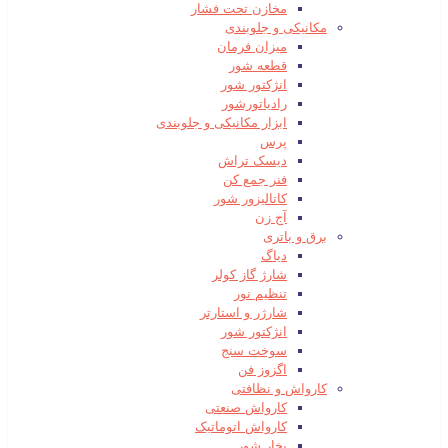
مخازن تحت فشار
مکانیکی و جلوبندی
میزان فرمان
قطعه شور
انژکتور شور
رادیاتورشور
ابزار مکانیکی و جلوبندی
پرس
دیسک تراش
فنر جمع کن
کاتالیزور شور
آج زن
برق و باتری
دیاگ
شارژ گاز کولر
تنظیم نور
شارژر و استارتر
انژکتور شور
سوخت سنج
اگزوز فن
کارواش و نظافتی
کارواش صنعتی
کارواش اتوماتیک
بخار شور