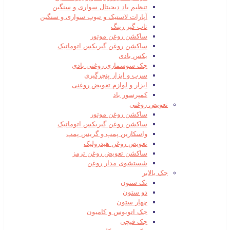
تنظیم باد دیجیتال سواری و سنگین
آپارات لاستیک و تیوپ سواری و سنگین
تاب گیر رینگ
ساکشن روغن موتور
ساکشن روغن گیربکس اتوماتیک
بکس بادی
جک سوسماری روغنی بادی
سرب و ابزار پنچرگیری
ابزار و لوازم تعویض روغنی
کمپرسور باد
تعویض روغنی
ساکشن روغن موتور
ساکشن روغن گیربکس اتوماتیک
واسکازین پمپ و گریس پمپ
تعویض روغن هیدرولیک
ساکشن تعویض روغن ترمز
شستشوی مدار روغن
جک بالابر
تک ستون
دو ستون
چهار ستون
جک اتوبوس و کامیون
جک قیچی