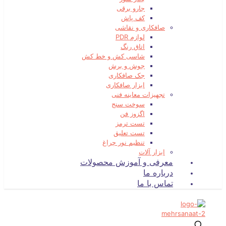
جارو برقی
کف پاش
صافکاری و نقاشی
لوازم PDR
اتاق رنگ
شاسی کش و خط کش
جوش و برش
جک صافکاری
ابزار صافکاری
تجهیزات معاینه فنی
سوخت سنج
اگزوز فن
تست ترمز
تست تعلیق
تنظیم نور چراغ
ابزار آلات
معرفی و آموزش محصولات
درباره ما
تماس با ما