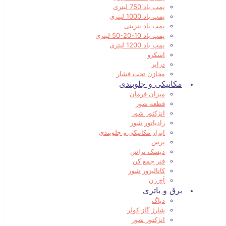
پمپ باد 750 لیتری
پمپ باد 1000 لیتری
پمپ باد بنزینی
پمپ باد 10-20-50 لیتری
پمپ باد 1200 لیتری
اسکرو
درایر
مخازن تحت فشار
مکانیکی و جلوبندی
میزان فرمان
قطعه شور
انژکتور شور
رادیاتور شور
ابزار مکانیکی و جلوبندی
پرس
دیسک تراش
فنر جمع کن
کاتالیزور شور
آج زن
برق و باتری
دیاگ
شارژ گاز کولر
انژکتور شور