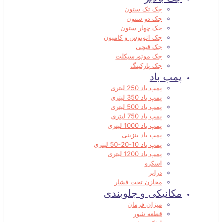
جک تک ستون
جک دو ستون
جک چهار ستون
جک اتوبوس و کامیون
جک قیچی
جک موتورسیکلت
جک پارکینگ
پمپ باد
پمپ باد 250 لیتری
پمپ باد 350 لیتری
پمپ باد 500 لیتری
پمپ باد 750 لیتری
پمپ باد 1000 لیتری
پمپ باد بنزینی
پمپ باد 10-20-50 لیتری
پمپ باد 1200 لیتری
اسکرو
درایر
مخازن تحت فشار
مکانیکی و جلوبندی
میزان فرمان
قطعه شور