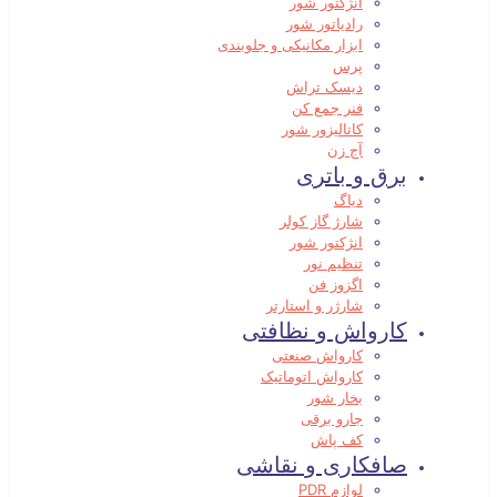
انژکتور شور
رادیاتور شور
ابزار مکانیکی و جلوبندی
پرس
دیسک تراش
فنر جمع کن
کاتالیزور شور
آج زن
برق و باتری
دیاگ
شارژ گاز کولر
انژکتور شور
تنظیم نور
اگزوز فن
شارژر و استارتر
کارواش و نظافتی
کارواش صنعتی
کارواش اتوماتیک
بخار شور
جارو برقی
کف پاش
صافکاری و نقاشی
لوازم PDR