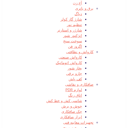
آج زن
برق و باتری
دیاگ
شارژ گاز کولر
تنظیم نور
شارژر و استارتر
انژکتور شور
سوخت سنج
اگزوز فن
کارواش و نظافتی
کارواش صنعتی
کارواش اتوماتیک
بخار شور
جارو برقی
کف پاش
صافکاری و نقاشی
لوازم PDR
اتاق رنگ
شاسی کش و خط کش
جوش و برش
جک صافکاری
ابزار صافکاری
تجهیزات معاینه فنی
سوخت سنج