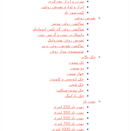
سرب و ابزار پنچرگیری
ابزار و لوازم تعویض روغنی
کمپرسور باد
تعویض روغنی
ساکشن روغن موتور
ساکشن روغن گیربکس اتوماتیک
واسکازین پمپ و گریس پمپ
تعویض روغن هیدرولیک
ساکشن تعویض روغن ترمز
شستشوی مدار روغن
جک بالابر
تک ستون
دو ستون
چهار ستون
جک اتوبوس و کامیون
جک قیچی
جک موتورسیکلت
جک پارکینگ
پمپ باد
پمپ باد 250 لیتری
پمپ باد 350 لیتری
پمپ باد 500 لیتری
پمپ باد 750 لیتری
پمپ باد 1000 لیتری