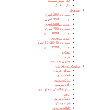
جک موتورسیکلت
جک پارکینگ
پمپ باد
پمپ باد 250 لیتری
پمپ باد 350 لیتری
پمپ باد 500 لیتری
پمپ باد 750 لیتری
پمپ باد 1000 لیتری
پمپ باد بنزینی
پمپ باد 10-20-50 لیتری
پمپ باد 1200 لیتری
اسکرو
درایر
مخازن تحت فشار
مکانیکی و جلوبندی
میزان فرمان
قطعه شور
انژکتور شور
رادیاتورشور
ابزار مکانیکی و جلوبندی
پرس
دیسک تراش
فنر جمع کن
کاتالیزور شور