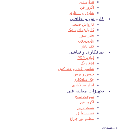
تنظیم نور
اگزوز فن
شارژر و استارتر
کارواش و نظافتی
کارواش صنعتی
کارواش اتوماتیک
بخار شور
جارو برقی
کف پاش
صافکاری و نقاشی
لوازم PDR
اتاق رنگ
شاسی کش و خط کش
جوش و برش
جک صافکاری
ابزار صافکاری
تجهیزات معاینه فنی
سوخت سنج
اگزوز فن
تست ترمز
تست تعلیق
تنظیم نور چراغ
دسته‌بندی