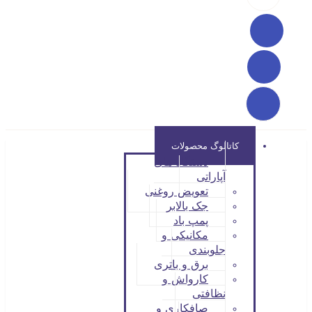
کاتالوگ محصولات
دستگاه های
آپاراتی
تعویض روغنی
جک بالابر
پمپ باد
مکانیکی و
جلوبندی
برق و باتری
کارواش و
نظافتی
صافکاری و