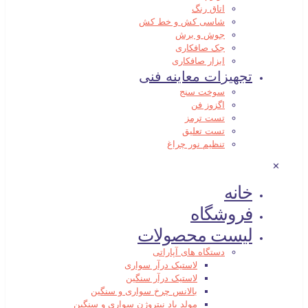
اتاق رنگ
شاسی کش و خط کش
جوش و برش
جک صافکاری
ابزار صافکاری
تجهیزات معاینه فنی
سوخت سنج
اگزوز فن
تست ترمز
تست تعلیق
تنظیم نور چراغ
✕
خانه
فروشگاه
لیست محصولات
دستگاه های آپاراتی
لاستیک درآر سواری
لاستیک درآر سنگین
بالانس چرخ سواری و سنگین
مولد باد نیتروژن سواری و سنگین