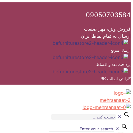
09050703584
فروش ویژه مهر صنعت
ارسال به تمام نقاط ایران
ارسال سریع
پرداخت نقد و اقساط
گارانتی اصالت کالا
✕
✕