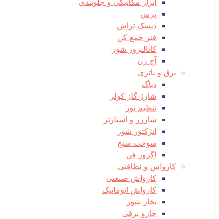
ابزار مکانیکی و جلوبندی
پرس
دیسک تراش
فنر جمع کن
کاتالیزور شور
آج زن
برق و باتری
دیاگ
شارژ گاز کولر
تنظیم نور
شارژر و استارتر
انژکتور شور
سوخت سنج
اگزوز فن
کارواش و نظافتی
کارواش صنعتی
کارواش اتوماتیک
بخار شور
جارو برقی