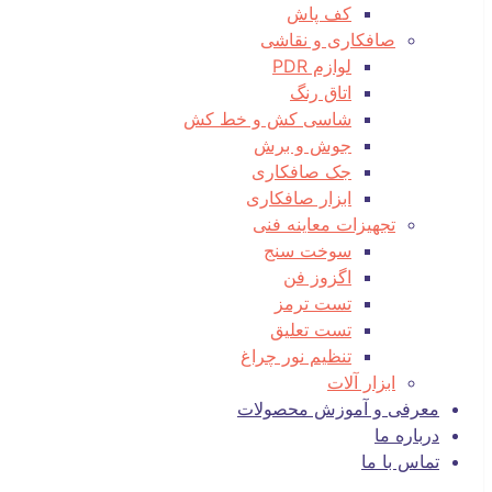
کف پاش
صافکاری و نقاشی
لوازم PDR
اتاق رنگ
شاسی کش و خط کش
جوش و برش
جک صافکاری
ابزار صافکاری
تجهیزات معاینه فنی
سوخت سنج
اگزوز فن
تست ترمز
تست تعلیق
تنظیم نور چراغ
ابزار آلات
معرفی و آموزش محصولات
درباره ما
تماس با ما