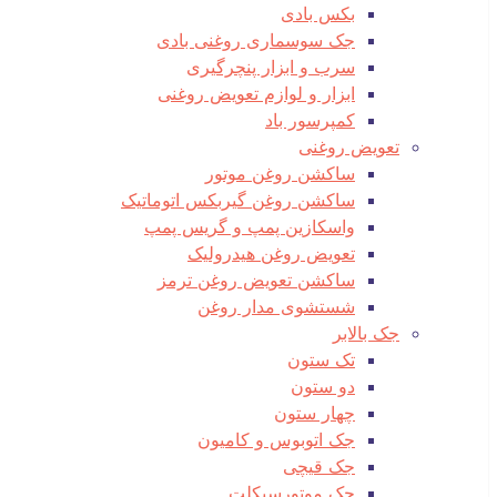
بکس بادی
جک سوسماری روغنی بادی
سرب و ابزار پنچرگیری
ابزار و لوازم تعویض روغنی
کمپرسور باد
تعویض روغنی
ساکشن روغن موتور
ساکشن روغن گیربکس اتوماتیک
واسکازین پمپ و گریس پمپ
تعویض روغن هیدرولیک
ساکشن تعویض روغن ترمز
شستشوی مدار روغن
جک بالابر
تک ستون
دو ستون
چهار ستون
جک اتوبوس و کامیون
جک قیچی
جک موتورسیکلت