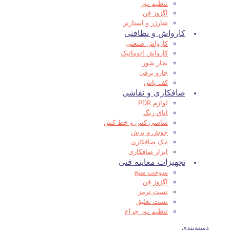
تنظیم نور
اگزوز فن
شارژر و استارتر
کارواش و نظافتی
کارواش صنعتی
کارواش اتوماتیک
بخار شور
جارو برقی
کف پاش
صافکاری و نقاشی
لوازم PDR
اتاق رنگ
شاسی کش و خط کش
جوش و برش
جک صافکاری
ابزار صافکاری
تجهیزات معاینه فنی
سوخت سنج
اگزوز فن
تست ترمز
تست تعلیق
تنظیم نور چراغ
دسته‌بندی