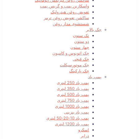
ساکشن روغن گیربکس اتوماتیک
واسکازین پمپ و گریس پمپ
تعویض روغن هیدرولیک
ساکشن تعویض روغن ترمز
شستشوی مدار روغن
جک بالابر
تک ستون
دو ستون
چهار ستون
جک اتوبوس و کامیون
جک قیچی
جک موتورسیکلت
جک پارکینگ
پمپ باد
پمپ باد 250 لیتری
پمپ باد 350 لیتری
پمپ باد 500 لیتری
پمپ باد 750 لیتری
پمپ باد 1000 لیتری
پمپ باد بنزینی
پمپ باد 10-20-50 لیتری
پمپ باد 1200 لیتری
اسکرو
درایر