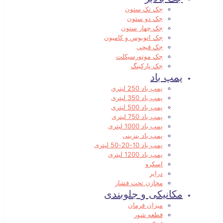
جک تک ستون
جک دو ستون
جک چهار ستون
جک اتوبوس و کامیون
جک قیچی
جک موتورسیکلت
جک پارکینگ
پمپ باد
پمپ باد 250 لیتری
پمپ باد 350 لیتری
پمپ باد 500 لیتری
پمپ باد 750 لیتری
پمپ باد 1000 لیتری
پمپ باد بنزینی
پمپ باد 10-20-50 لیتری
پمپ باد 1200 لیتری
اسکرو
درایر
مخازن تحت فشار
مکانیکی و جلوبندی
میزان فرمان
قطعه شور