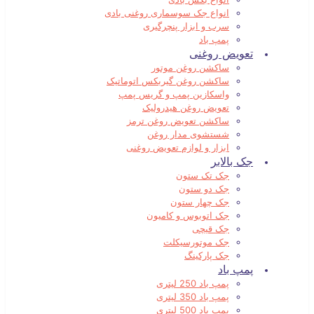
انواع جک سوسماری روغنی بادی
سرب و ابزار پنچرگیری
پمپ باد
تعویض روغنی
ساکشن روغن موتور
ساکشن روغن گیربکس اتوماتیک
واسکازین پمپ و گریس پمپ
تعویض روغن هیدرولیک
ساکشن تعویض روغن ترمز
شستشوی مدار روغن
ابزار و لوازم تعویض روغنی
جک بالابر
جک تک ستون
جک دو ستون
جک چهار ستون
جک اتوبوس و کامیون
جک قیچی
جک موتورسیکلت
جک پارکینگ
پمپ باد
پمپ باد 250 لیتری
پمپ باد 350 لیتری
پمپ باد 500 لیتری