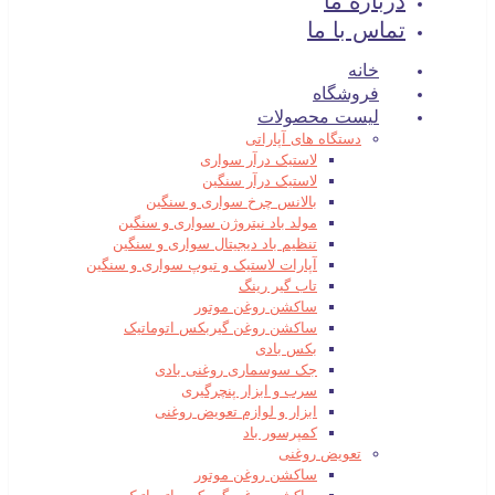
درباره ما
تماس با ما
خانه
فروشگاه
لیست محصولات
دستگاه های آپاراتی
لاستیک درآر سواری
لاستیک درآر سنگین
بالانس چرخ سواری و سنگین
مولد باد نیتروژن سواری و سنگین
تنظیم باد دیجیتال سواری و سنگین
آپارات لاستیک و تیوپ سواری و سنگین
تاب گیر رینگ
ساکشن روغن موتور
ساکشن روغن گیربکس اتوماتیک
بکس بادی
جک سوسماری روغنی بادی
سرب و ابزار پنچرگیری
ابزار و لوازم تعویض روغنی
کمپرسور باد
تعویض روغنی
ساکشن روغن موتور