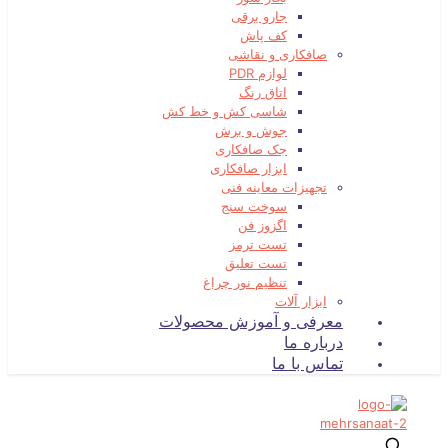
جارو برقی
کف پاش
صافکاری و نقاشی
لوازم PDR
اتاق رنگ
شاسی کش و خط کش
جوش و برش
جک صافکاری
ابزار صافکاری
تجهیزات معاینه فنی
سوخت سنج
اگزوز فن
تست ترمز
تست تعلیق
تنظیم نور چراغ
ابزار آلات
معرفی و آموزش محصولات
درباره ما
تماس با ما