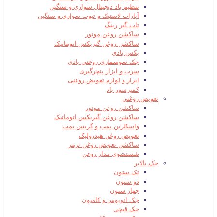
تنظیم باد دیجیتال سواری و سنگین
آپارات لاستیک و تیوپ سواری و سنگین
تاب گیر رینگ
ساکشن روغن موتور
ساکشن روغن گیربکس اتوماتیک
بکس بادی
جک سوسماری روغنی بادی
سرب و ابزار پنچرگیری
ابزار و لوازم تعویض روغنی
کمپرسور باد
تعویض روغنی
ساکشن روغن موتور
ساکشن روغن گیربکس اتوماتیک
واسکازین پمپ و گریس پمپ
تعویض روغن هیدرولیک
ساکشن تعویض روغن ترمز
شستشوی مدار روغن
جک بالابر
تک ستون
دو ستون
چهار ستون
جک اتوبوس و کامیون
جک قیچی