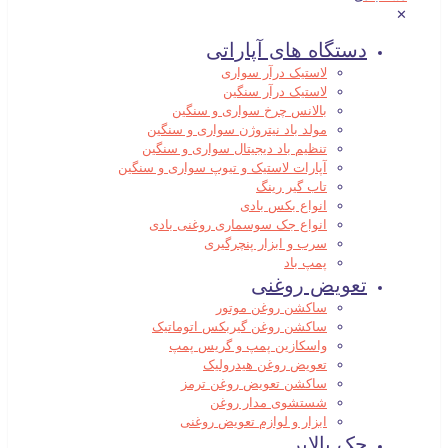
✕
دستگاه های آپاراتی
لاستیک درآر سواری
لاستیک درآر سنگین
بالانس چرخ سواری و سنگین
مولد باد نیتروژن سواری و سنگین
تنظیم باد دیجیتال سواری و سنگین
آپارات لاستیک و تیوپ سواری و سنگین
تاب گیر رینگ
انواع بکس بادی
انواع جک سوسماری روغنی بادی
سرب و ابزار پنچرگیری
پمپ باد
تعویض روغنی
ساکشن روغن موتور
ساکشن روغن گیربکس اتوماتیک
واسکازین پمپ و گریس پمپ
تعویض روغن هیدرولیک
ساکشن تعویض روغن ترمز
شستشوی مدار روغن
ابزار و لوازم تعویض روغنی
جک بالابر