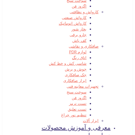
سوخت سنج
اگزوز فن
کارواش و نظافتی
کارواش صنعتی
کارواش اتوماتیک
بخار شور
جارو برقی
کف پاش
صافکاری و نقاشی
لوازم PDR
اتاق رنگ
شاسی کش و خط کش
جوش و برش
جک صافکاری
ابزار صافکاری
تجهیزات معاینه فنی
سوخت سنج
اگزوز فن
تست ترمز
تست تعلیق
تنظیم نور چراغ
ابزار آلات
معرفی و آموزش محصولات