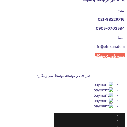
تلفن
021-88229716
0905-0703584
ایمیل
info@ehrsanatom
مسیریابی فروشگاه
طراحی و توسعه توسط تیم وبنگاره