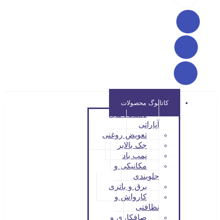
کاتالوگ محصولات
دستگاه های
آپاراتی
تعویض روغنی
جک بالابر
پمپ باد
مکانیکی و
جلوبندی
برق و باتری
کارواش و
نظافتی
صافکاری و