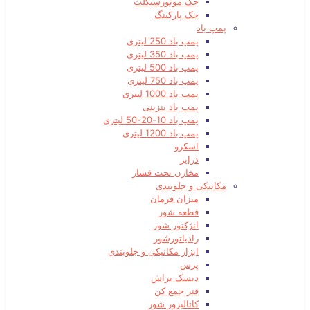
جک موتورسیکلت
جک پارکینگ
پمپ باد
پمپ باد 250 لیتری
پمپ باد 350 لیتری
پمپ باد 500 لیتری
پمپ باد 750 لیتری
پمپ باد 1000 لیتری
پمپ باد بنزینی
پمپ باد 10-20-50 لیتری
پمپ باد 1200 لیتری
اسکرو
درایر
مخازن تحت فشار
مکانیکی و جلوبندی
میزان فرمان
قطعه شور
انژکتور شور
رادیاتورشور
ابزار مکانیکی و جلوبندی
پرس
دیسک تراش
فنر جمع کن
کاتالیزور شور