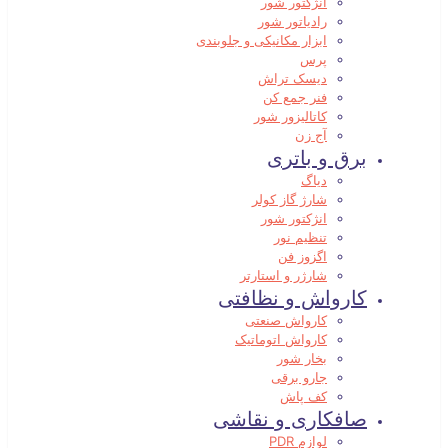
انژکتور شور
رادیاتور شور
ابزار مکانیکی و جلوبندی
پرس
دیسک تراش
فنر جمع کن
کاتالیزور شور
آج زن
برق و باتری
دیاگ
شارژ گاز کولر
انژکتور شور
تنظیم نور
اگزوز فن
شارژر و استارتر
کارواش و نظافتی
کارواش صنعتی
کارواش اتوماتیک
بخار شور
جارو برقی
کف پاش
صافکاری و نقاشی
لوازم PDR