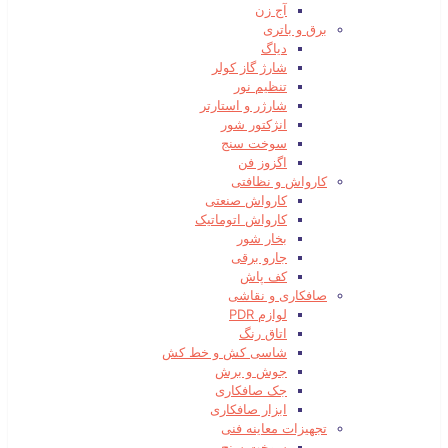
آج زن
برق و باتری
دیاگ
شارژ گاز کولر
تنظیم نور
شارژر و استارتر
انژکتور شور
سوخت سنج
اگزوز فن
کارواش و نظافتی
کارواش صنعتی
کارواش اتوماتیک
بخار شور
جارو برقی
کف پاش
صافکاری و نقاشی
لوازم PDR
اتاق رنگ
شاسی کش و خط کش
جوش و برش
جک صافکاری
ابزار صافکاری
تجهیزات معاینه فنی
سوخت سنج