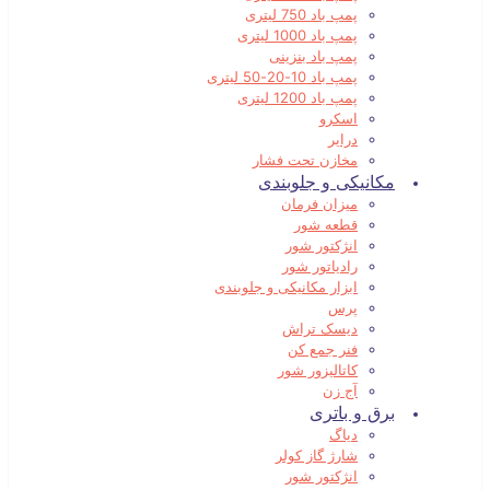
پمپ باد 750 لیتری
پمپ باد 1000 لیتری
پمپ باد بنزینی
پمپ باد 10-20-50 لیتری
پمپ باد 1200 لیتری
اسکرو
درایر
مخازن تحت فشار
مکانیکی و جلوبندی
میزان فرمان
قطعه شور
انژکتور شور
رادیاتور شور
ابزار مکانیکی و جلوبندی
پرس
دیسک تراش
فنر جمع کن
کاتالیزور شور
آج زن
برق و باتری
دیاگ
شارژ گاز کولر
انژکتور شور