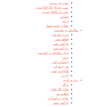
پمپ باد بنزینی
پمپ باد 10-20-50 لیتری
پمپ باد 1200 لیتری
اسکرو
درایر
مخازن تحت فشار
مکانیکی و جلوبندی
میزان فرمان
قطعه شور
انژکتور شور
رادیاتورشور
ابزار مکانیکی و جلوبندی
پرس
دیسک تراش
فنر جمع کن
کاتالیزور شور
آج زن
برق و باتری
دیاگ
شارژ گاز کولر
تنظیم نور
شارژر و استارتر
انژکتور شور