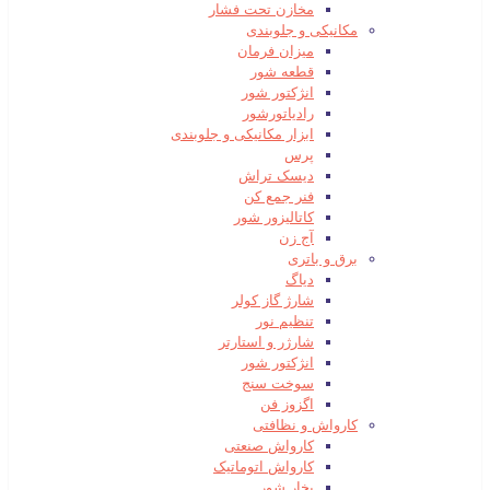
مخازن تحت فشار
مکانیکی و جلوبندی
میزان فرمان
قطعه شور
انژکتور شور
رادیاتورشور
ابزار مکانیکی و جلوبندی
پرس
دیسک تراش
فنر جمع کن
کاتالیزور شور
آج زن
برق و باتری
دیاگ
شارژ گاز کولر
تنظیم نور
شارژر و استارتر
انژکتور شور
سوخت سنج
اگزوز فن
کارواش و نظافتی
کارواش صنعتی
کارواش اتوماتیک
بخار شور