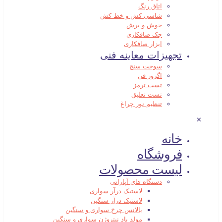
اتاق رنگ
شاسی کش و خط کش
جوش و برش
جک صافکاری
ابزار صافکاری
تجهیزات معاینه فنی
سوخت سنج
اگزوز فن
تست ترمز
تست تعلیق
تنظیم نور چراغ
✕
خانه
فروشگاه
لیست محصولات
دستگاه های آپاراتی
لاستیک درآر سواری
لاستیک درآر سنگین
بالانس چرخ سواری و سنگین
مولد باد نیتروژن سواری و سنگین