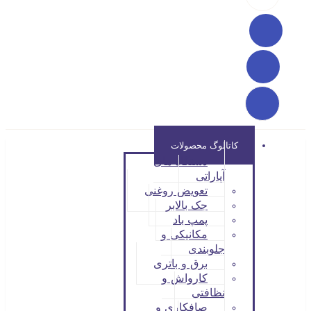
کاتالوگ محصولات
دستگاه های
آپاراتی
تعویض روغنی
جک بالابر
پمپ باد
مکانیکی و
جلوبندی
برق و باتری
کارواش و
نظافتی
صافکاری و