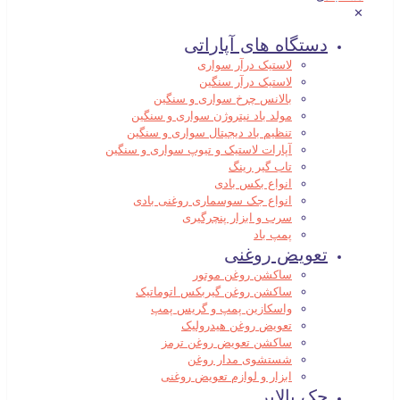
✕
دستگاه های آپاراتی
لاستیک درآر سواری
لاستیک درآر سنگین
بالانس چرخ سواری و سنگین
مولد باد نیتروژن سواری و سنگین
تنظیم باد دیجیتال سواری و سنگین
آپارات لاستیک و تیوپ سواری و سنگین
تاب گیر رینگ
انواع بکس بادی
انواع جک سوسماری روغنی بادی
سرب و ابزار پنچرگیری
پمپ باد
تعویض روغنی
ساکشن روغن موتور
ساکشن روغن گیربکس اتوماتیک
واسکازین پمپ و گریس پمپ
تعویض روغن هیدرولیک
ساکشن تعویض روغن ترمز
شستشوی مدار روغن
ابزار و لوازم تعویض روغنی
جک بالابر