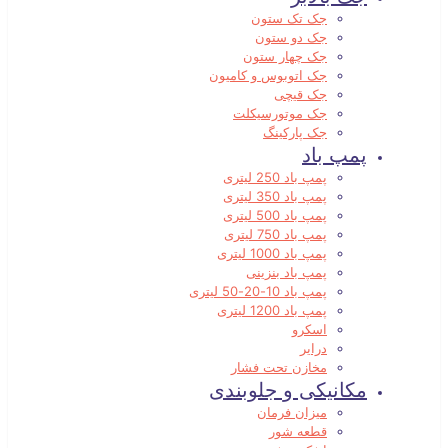
جک تک ستون
جک دو ستون
جک چهار ستون
جک اتوبوس و کامیون
جک قیچی
جک موتورسیکلت
جک پارکینگ
پمپ باد
پمپ باد 250 لیتری
پمپ باد 350 لیتری
پمپ باد 500 لیتری
پمپ باد 750 لیتری
پمپ باد 1000 لیتری
پمپ باد بنزینی
پمپ باد 10-20-50 لیتری
پمپ باد 1200 لیتری
اسکرو
درایر
مخازن تحت فشار
مکانیکی و جلوبندی
میزان فرمان
قطعه شور