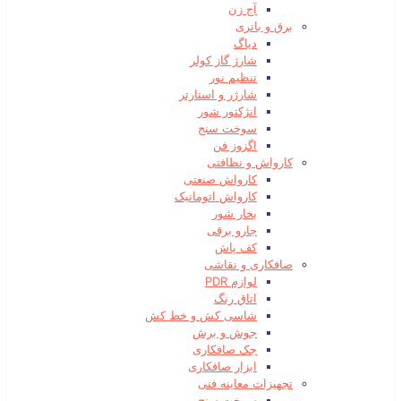
آج زن
برق و باتری
دیاگ
شارژ گاز کولر
تنظیم نور
شارژر و استارتر
انژکتور شور
سوخت سنج
اگزوز فن
کارواش و نظافتی
کارواش صنعتی
کارواش اتوماتیک
بخار شور
جارو برقی
کف پاش
صافکاری و نقاشی
لوازم PDR
اتاق رنگ
شاسی کش و خط کش
جوش و برش
جک صافکاری
ابزار صافکاری
تجهیزات معاینه فنی
سوخت سنج