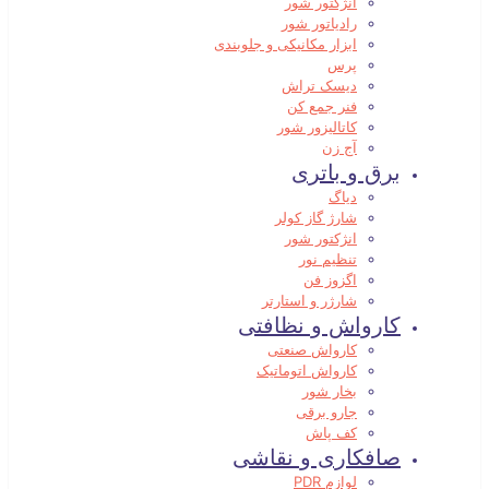
انژکتور شور
رادیاتور شور
ابزار مکانیکی و جلوبندی
پرس
دیسک تراش
فنر جمع کن
کاتالیزور شور
آج زن
برق و باتری
دیاگ
شارژ گاز کولر
انژکتور شور
تنظیم نور
اگزوز فن
شارژر و استارتر
کارواش و نظافتی
کارواش صنعتی
کارواش اتوماتیک
بخار شور
جارو برقی
کف پاش
صافکاری و نقاشی
لوازم PDR