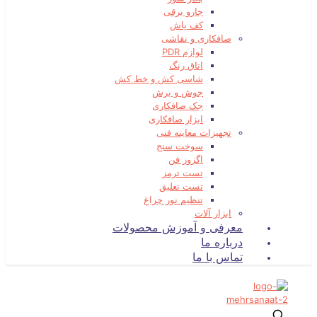
جارو برقی
کف پاش
صافکاری و نقاشی
لوازم PDR
اتاق رنگ
شاسی کش و خط کش
جوش و برش
جک صافکاری
ابزار صافکاری
تجهیزات معاینه فنی
سوخت سنج
اگزوز فن
تست ترمز
تست تعلیق
تنظیم نور چراغ
ابزار آلات
معرفی و آموزش محصولات
درباره ما
تماس با ما