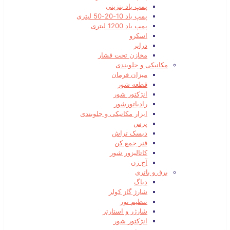
پمپ باد بنزینی
پمپ باد 10-20-50 لیتری
پمپ باد 1200 لیتری
اسکرو
درایر
مخازن تحت فشار
مکانیکی و جلوبندی
میزان فرمان
قطعه شور
انژکتور شور
رادیاتورشور
ابزار مکانیکی و جلوبندی
پرس
دیسک تراش
فنر جمع کن
کاتالیزور شور
آج زن
برق و باتری
دیاگ
شارژ گاز کولر
تنظیم نور
شارژر و استارتر
انژکتور شور