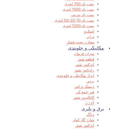
پمپ باد 750 لیتری
پمپ باد 1000 لیتری
پمپ باد بنزینی
پمپ باد 10-20-50 لیتری
پمپ باد 1200 لیتری
اسکرو
درایر
مخازن تحت فشار
مکانیکی و جلوبندی
میزان فرمان
قطعه شور
انژکتور شور
رادیاتور شور
ابزار مکانیکی و جلوبندی
پرس
دیسک تراش
فنر جمع کن
کاتالیزور شور
آج زن
برق و باتری
دیاگ
شارژ گاز کولر
انژکتور شور