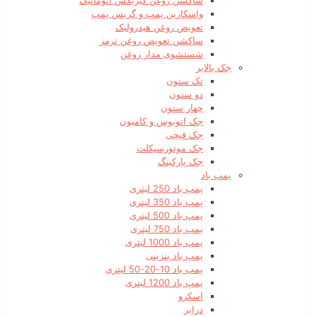
ساکشن روغن گیربکس اتوماتیک
واسکازین پمپ و گریس پمپ
تعویض روغن هیدرولیک
ساکشن تعویض روغن ترمز
شستشوی مدار روغن
جک بالابر
تک ستون
دو ستون
چهار ستون
جک اتوبوس و کامیون
جک قیچی
جک موتورسیکلت
جک پارکینگ
پمپ باد
پمپ باد 250 لیتری
پمپ باد 350 لیتری
پمپ باد 500 لیتری
پمپ باد 750 لیتری
پمپ باد 1000 لیتری
پمپ باد بنزینی
پمپ باد 10-20-50 لیتری
پمپ باد 1200 لیتری
اسکرو
درایر