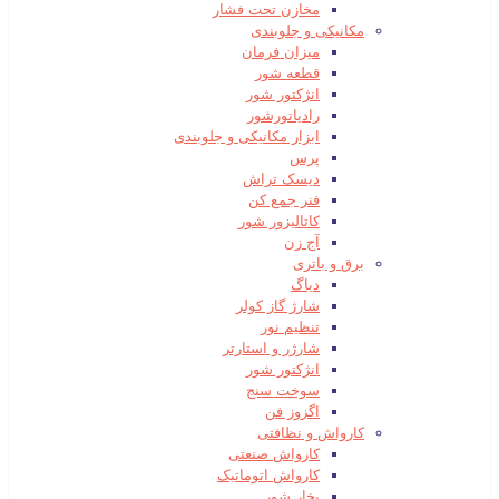
مخازن تحت فشار
مکانیکی و جلوبندی
میزان فرمان
قطعه شور
انژکتور شور
رادیاتورشور
ابزار مکانیکی و جلوبندی
پرس
دیسک تراش
فنر جمع کن
کاتالیزور شور
آج زن
برق و باتری
دیاگ
شارژ گاز کولر
تنظیم نور
شارژر و استارتر
انژکتور شور
سوخت سنج
اگزوز فن
کارواش و نظافتی
کارواش صنعتی
کارواش اتوماتیک
بخار شور