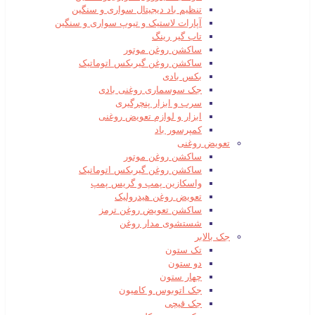
تنظیم باد دیجیتال سواری و سنگین
آپارات لاستیک و تیوپ سواری و سنگین
تاب گیر رینگ
ساکشن روغن موتور
ساکشن روغن گیربکس اتوماتیک
بکس بادی
جک سوسماری روغنی بادی
سرب و ابزار پنچرگیری
ابزار و لوازم تعویض روغنی
کمپرسور باد
تعویض روغنی
ساکشن روغن موتور
ساکشن روغن گیربکس اتوماتیک
واسکازین پمپ و گریس پمپ
تعویض روغن هیدرولیک
ساکشن تعویض روغن ترمز
شستشوی مدار روغن
جک بالابر
تک ستون
دو ستون
چهار ستون
جک اتوبوس و کامیون
جک قیچی