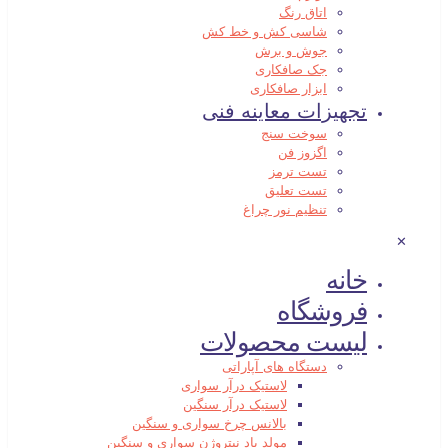
اتاق رنگ
شاسی کش و خط کش
جوش و برش
جک صافکاری
ابزار صافکاری
تجهیزات معاینه فنی
سوخت سنج
اگزوز فن
تست ترمز
تست تعلیق
تنظیم نور چراغ
✕
خانه
فروشگاه
لیست محصولات
دستگاه های آپاراتی
لاستیک درآر سواری
لاستیک درآر سنگین
بالانس چرخ سواری و سنگین
مولد باد نیتروژن سواری و سنگین