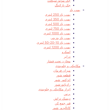
جک موتورسیکلت
جک پارکینگ
پمپ باد
پمپ باد 250 لیتری
پمپ باد 350 لیتری
پمپ باد 500 لیتری
پمپ باد 750 لیتری
پمپ باد 1000 لیتری
پمپ باد بنزینی
پمپ باد 10-20-50 لیتری
پمپ باد 1200 لیتری
اسکرو
درایر
مخازن تحت فشار
مکانیکی و جلوبندی
میزان فرمان
قطعه شور
انژکتور شور
رادیاتورشور
ابزار مکانیکی و جلوبندی
پرس
دیسک تراش
فنر جمع کن
کاتالیزور شور