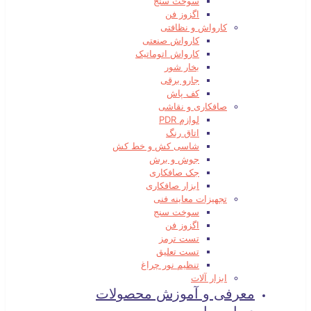
سوخت سنج
اگزوز فن
کارواش و نظافتی
کارواش صنعتی
کارواش اتوماتیک
بخار شور
جارو برقی
کف پاش
صافکاری و نقاشی
لوازم PDR
اتاق رنگ
شاسی کش و خط کش
جوش و برش
جک صافکاری
ابزار صافکاری
تجهیزات معاینه فنی
سوخت سنج
اگزوز فن
تست ترمز
تست تعلیق
تنظیم نور چراغ
ابزار آلات
معرفی و آموزش محصولات