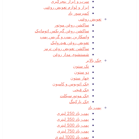
سرب و ابزار پنچرگیری
ابزار و لوازم تعویض روغنی
کمپرسور باد
تعویض روغنی
ساکشن روغن موتور
ساکشن روغن گیربکس اتوماتیک
واسکازین پمپ و گریس پمپ
تعویض روغن هیدرولیک
ساکشن تعویض روغن ترمز
شستشوی مدار روغن
جک بالابر
تک ستون
دو ستون
چهار ستون
جک اتوبوس و کامیون
جک قیچی
جک موتورسیکلت
جک پارکینگ
پمپ باد
پمپ باد 250 لیتری
پمپ باد 350 لیتری
پمپ باد 500 لیتری
پمپ باد 750 لیتری
پمپ باد 1000 لیتری