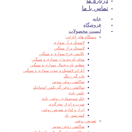
درباره ما
تماس با ما
خانه
فروشگاه
لیست محصولات
دستگاه های آپاراتی
لاستیک درآر سواری
لاستیک درآر سنگین
بالانس چرخ سواری و سنگین
مولد باد نیتروژن سواری و سنگین
تنظیم باد دیجیتال سواری و سنگین
آپارات لاستیک و تیوپ سواری و سنگین
تاب گیر رینگ
ساکشن روغن موتور
ساکشن روغن گیربکس اتوماتیک
بکس بادی
جک سوسماری روغنی بادی
سرب و ابزار پنچرگیری
ابزار و لوازم تعویض روغنی
کمپرسور باد
تعویض روغنی
ساکشن روغن موتور