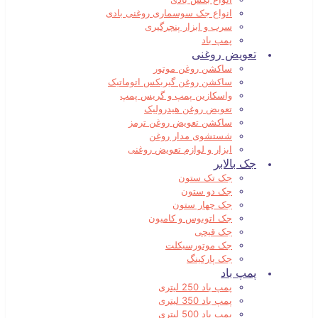
انواع جک سوسماری روغنی بادی
سرب و ابزار پنچرگیری
پمپ باد
تعویض روغنی
ساکشن روغن موتور
ساکشن روغن گیربکس اتوماتیک
واسکازین پمپ و گریس پمپ
تعویض روغن هیدرولیک
ساکشن تعویض روغن ترمز
شستشوی مدار روغن
ابزار و لوازم تعویض روغنی
جک بالابر
جک تک ستون
جک دو ستون
جک چهار ستون
جک اتوبوس و کامیون
جک قیچی
جک موتورسیکلت
جک پارکینگ
پمپ باد
پمپ باد 250 لیتری
پمپ باد 350 لیتری
پمپ باد 500 لیتری