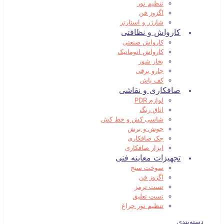
تنظیم نور
اگزوز فن
شارژر و استارتر
کارواش و نظافتی
کارواش صنعتی
کارواش اتوماتیک
بخار شور
جارو برقی
کف پاش
صافکاری و نقاشی
لوازم PDR
اتاق رنگ
شاسی کش و خط کش
جوش و برش
جک صافکاری
ابزار صافکاری
تجهیزات معاینه فنی
سوخت سنج
اگزوز فن
تست ترمز
تست تعلیق
تنظیم نور چراغ
دسته‌بندی