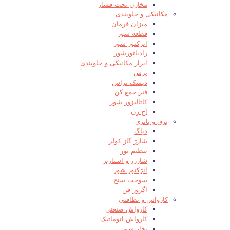
مخازن تحت فشار
مکانیکی و جلوبندی
میزان فرمان
قطعه شور
انژکتور شور
رادیاتورشور
ابزار مکانیکی و جلوبندی
پرس
دیسک تراش
فنر جمع کن
کاتالیزور شور
آج زن
برق و باتری
دیاگ
شارژ گاز کولر
تنظیم نور
شارژر و استارتر
انژکتور شور
سوخت سنج
اگزوز فن
کارواش و نظافتی
کارواش صنعتی
کارواش اتوماتیک
بخار شور