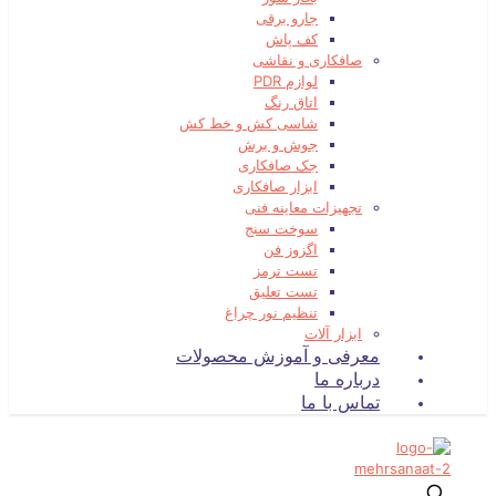
جارو برقی
کف پاش
صافکاری و نقاشی
لوازم PDR
اتاق رنگ
شاسی کش و خط کش
جوش و برش
جک صافکاری
ابزار صافکاری
تجهیزات معاینه فنی
سوخت سنج
اگزوز فن
تست ترمز
تست تعلیق
تنظیم نور چراغ
ابزار آلات
معرفی و آموزش محصولات
درباره ما
تماس با ما