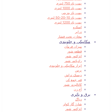
پمپ باد 750 لیتری
پمپ باد 1000 لیتری
پمپ باد بنزینی
پمپ باد 10-20-50 لیتری
پمپ باد 1200 لیتری
اسکرو
درایر
مخازن تحت فشار
مکانیکی و جلوبندی
میزان فرمان
قطعه شور
انژکتور شور
رادیاتور شور
ابزار مکانیکی و جلوبندی
پرس
دیسک تراش
فنر جمع کن
کاتالیزور شور
آج زن
برق و باتری
دیاگ
شارژ گاز کولر
انژکتور شور