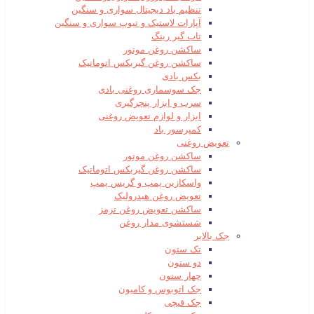
تنظیم باد دیجیتال سواری و سنگین
آپارات لاستیک و تیوپ سواری و سنگین
تاب گیر رینگ
ساکشن روغن موتور
ساکشن روغن گیربکس اتوماتیک
بکس بادی
جک سوسماری روغنی بادی
سرب و ابزار پنچرگیری
ابزار و لوازم تعویض روغنی
کمپرسور باد
تعویض روغنی
ساکشن روغن موتور
ساکشن روغن گیربکس اتوماتیک
واسکازین پمپ و گریس پمپ
تعویض روغن هیدرولیک
ساکشن تعویض روغن ترمز
شستشوی مدار روغن
جک بالابر
تک ستون
دو ستون
چهار ستون
جک اتوبوس و کامیون
جک قیچی