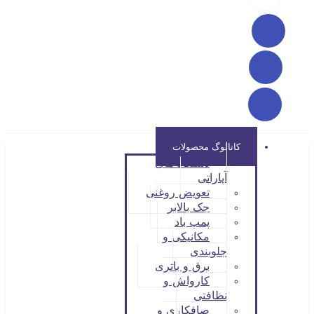
کاتالوگ محصولات
دستگاه های
آپاراتی
تعویض روغنی
جک بالابر
پمپ باد
مکانیکی و
جلوبندی
برق و باتری
کارواش و
نظافتی
صافکاری و