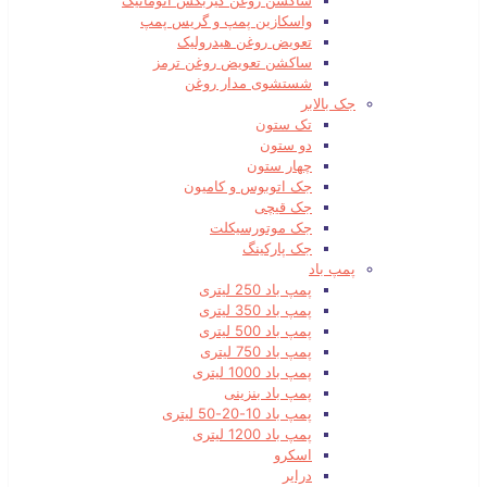
ساکشن روغن گیربکس اتوماتیک
واسکازین پمپ و گریس پمپ
تعویض روغن هیدرولیک
ساکشن تعویض روغن ترمز
شستشوی مدار روغن
جک بالابر
تک ستون
دو ستون
چهار ستون
جک اتوبوس و کامیون
جک قیچی
جک موتورسیکلت
جک پارکینگ
پمپ باد
پمپ باد 250 لیتری
پمپ باد 350 لیتری
پمپ باد 500 لیتری
پمپ باد 750 لیتری
پمپ باد 1000 لیتری
پمپ باد بنزینی
پمپ باد 10-20-50 لیتری
پمپ باد 1200 لیتری
اسکرو
درایر