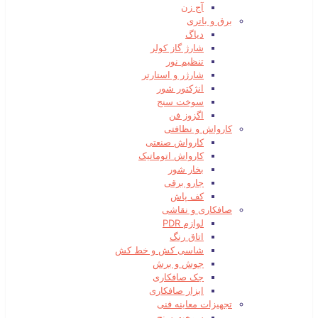
آج زن
برق و باتری
دیاگ
شارژ گاز کولر
تنظیم نور
شارژر و استارتر
انژکتور شور
سوخت سنج
اگزوز فن
کارواش و نظافتی
کارواش صنعتی
کارواش اتوماتیک
بخار شور
جارو برقی
کف پاش
صافکاری و نقاشی
لوازم PDR
اتاق رنگ
شاسی کش و خط کش
جوش و برش
جک صافکاری
ابزار صافکاری
تجهیزات معاینه فنی
سوخت سنج