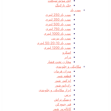
جک موتورسیکلت
جک پارکینگ
پمپ باد
پمپ باد 250 لیتری
پمپ باد 350 لیتری
پمپ باد 500 لیتری
پمپ باد 750 لیتری
پمپ باد 1000 لیتری
پمپ باد بنزینی
پمپ باد 10-20-50 لیتری
پمپ باد 1200 لیتری
اسکرو
درایر
مخازن تحت فشار
مکانیکی و جلوبندی
میزان فرمان
قطعه شور
انژکتور شور
رادیاتورشور
ابزار مکانیکی و جلوبندی
پرس
دیسک تراش
فنر جمع کن
کاتالیزور شور