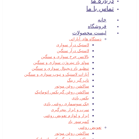
درباره ما
تماس با ما
خانه
فروشگاه
لیست محصولات
دستگاه های آپاراتی
لاستیک درآر سواری
لاستیک درآر سنگین
بالانس چرخ سواری و سنگین
مولد باد نیتروژن سواری و سنگین
تنظیم باد دیجیتال سواری و سنگین
آپارات لاستیک و تیوپ سواری و سنگین
تاب گیر رینگ
ساکشن روغن موتور
ساکشن روغن گیربکس اتوماتیک
بکس بادی
جک سوسماری روغنی بادی
سرب و ابزار پنچرگیری
ابزار و لوازم تعویض روغنی
کمپرسور باد
تعویض روغنی
ساکشن روغن موتور