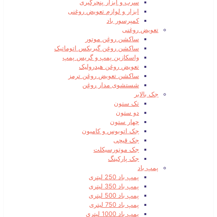
سرب و ابزار پنچرگیری
ابزار و لوازم تعویض روغنی
کمپرسور باد
تعویض روغنی
ساکشن روغن موتور
ساکشن روغن گیربکس اتوماتیک
واسکازین پمپ و گریس پمپ
تعویض روغن هیدرولیک
ساکشن تعویض روغن ترمز
شستشوی مدار روغن
جک بالابر
تک ستون
دو ستون
چهار ستون
جک اتوبوس و کامیون
جک قیچی
جک موتورسیکلت
جک پارکینگ
پمپ باد
پمپ باد 250 لیتری
پمپ باد 350 لیتری
پمپ باد 500 لیتری
پمپ باد 750 لیتری
پمپ باد 1000 لیتری