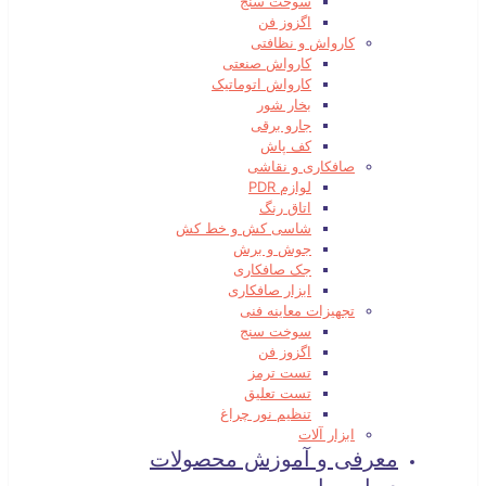
سوخت سنج
اگزوز فن
کارواش و نظافتی
کارواش صنعتی
کارواش اتوماتیک
بخار شور
جارو برقی
کف پاش
صافکاری و نقاشی
لوازم PDR
اتاق رنگ
شاسی کش و خط کش
جوش و برش
جک صافکاری
ابزار صافکاری
تجهیزات معاینه فنی
سوخت سنج
اگزوز فن
تست ترمز
تست تعلیق
تنظیم نور چراغ
ابزار آلات
معرفی و آموزش محصولات