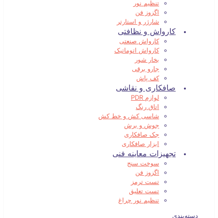
تنظیم نور
اگزوز فن
شارژر و استارتر
کارواش و نظافتی
کارواش صنعتی
کارواش اتوماتیک
بخار شور
جارو برقی
کف پاش
صافکاری و نقاشی
لوازم PDR
اتاق رنگ
شاسی کش و خط کش
جوش و برش
جک صافکاری
ابزار صافکاری
تجهیزات معاینه فنی
سوخت سنج
اگزوز فن
تست ترمز
تست تعلیق
تنظیم نور چراغ
دسته‌بندی