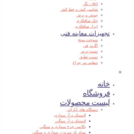
اتاق رنگ
شاسی کش و خط کش
جوش و برش
جک صافکاری
ابزار صافکاری
تجهیزات معاینه فنی
سوخت سنج
اگزوز فن
تست ترمز
تست تعلیق
تنظیم نور چراغ
✕
خانه
فروشگاه
لیست محصولات
دستگاه های آپاراتی
لاستیک درآر سواری
لاستیک درآر سنگین
بالانس چرخ سواری و سنگین
مولد باد نیتروژن سواری و سنگین