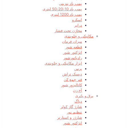
پمپ باد بنزینی
پمپ باد 10-20-50 لیتری
پمپ باد 1200 لیتری
اسکرو
درایر
مخازن تحت فشار
مکانیکی و جلوبندی
میزان فرمان
قطعه شور
انژکتور شور
رادیاتورشور
ابزار مکانیکی و جلوبندی
پرس
دیسک تراش
فنر جمع کن
کاتالیزور شور
آج زن
برق و باتری
دیاگ
شارژ گاز کولر
تنظیم نور
شارژر و استارتر
انژکتور شور