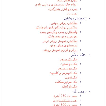
انواع جک سوسماری روغنی بادی
سرب و ابزار پنچرگیری
پمپ باد
تعویض روغنی
ساکشن روغن موتور
ساکشن روغن گیربکس اتوماتیک
واسکازین پمپ و گریس پمپ
تعویض روغن هیدرولیک
ساکشن تعویض روغن ترمز
شستشوی مدار روغن
ابزار و لوازم تعویض روغنی
جک بالابر
جک تک ستون
جک دو ستون
جک چهار ستون
جک اتوبوس و کامیون
جک قیچی
جک موتورسیکلت
جک پارکینگ
پمپ باد
پمپ باد 250 لیتری
پمپ باد 350 لیتری
پمپ باد 500 لیتری