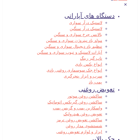
✕
دستگاه های آپاراتی
لاستیک درآر سواری
لاستیک درآر سنگین
بالانس چرخ سواری و سنگین
مولد باد نیتروژن سواری و سنگین
تنظیم باد دیجیتال سواری و سنگین
آپارات لاستیک و تیوپ سواری و سنگین
تاب گیر رینگ
انواع بکس بادی
انواع جک سوسماری روغنی بادی
سرب و ابزار پنچرگیری
پمپ باد
تعویض روغنی
ساکشن روغن موتور
ساکشن روغن گیربکس اتوماتیک
واسکازین پمپ و گریس پمپ
تعویض روغن هیدرولیک
ساکشن تعویض روغن ترمز
شستشوی مدار روغن
ابزار و لوازم تعویض روغنی
جک بالابر