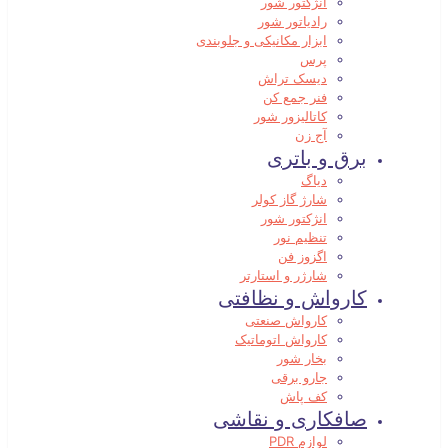
انژکتور شور
رادیاتور شور
ابزار مکانیکی و جلوبندی
پرس
دیسک تراش
فنر جمع کن
کاتالیزور شور
آج زن
برق و باتری
دیاگ
شارژ گاز کولر
انژکتور شور
تنظیم نور
اگزوز فن
شارژر و استارتر
کارواش و نظافتی
کارواش صنعتی
کارواش اتوماتیک
بخار شور
جارو برقی
کف پاش
صافکاری و نقاشی
لوازم PDR