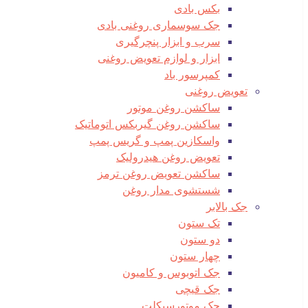
بکس بادی
جک سوسماری روغنی بادی
سرب و ابزار پنچرگیری
ابزار و لوازم تعویض روغنی
کمپرسور باد
تعویض روغنی
ساکشن روغن موتور
ساکشن روغن گیربکس اتوماتیک
واسکازین پمپ و گریس پمپ
تعویض روغن هیدرولیک
ساکشن تعویض روغن ترمز
شستشوی مدار روغن
جک بالابر
تک ستون
دو ستون
چهار ستون
جک اتوبوس و کامیون
جک قیچی
جک موتورسیکلت