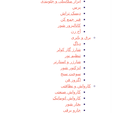
ابزار مکانیکی و جلوبندی
پرس
دیسک تراش
فنر جمع کن
کاتالیزور شور
آج زن
برق و باتری
دیاگ
شارژ گاز کولر
تنظیم نور
شارژر و استارتر
انژکتور شور
سوخت سنج
اگزوز فن
کارواش و نظافتی
کارواش صنعتی
کارواش اتوماتیک
بخار شور
جارو برقی