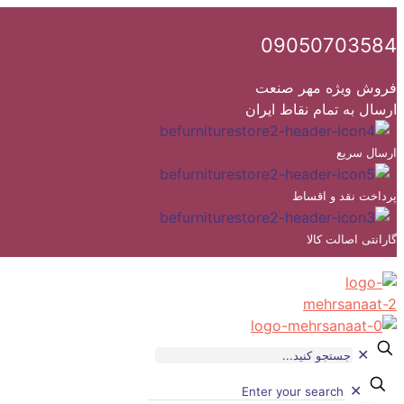
09050703584
فروش ویژه مهر صنعت
ارسال به تمام نقاط ایران
ارسال سریع
پرداخت نقد و اقساط
گارانتی اصالت کالا
✕
✕