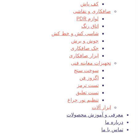
کف پاش
صافکاری و نقاشی
لوازم PDR
اتاق رنگ
شاسی کش و خط کش
جوش و برش
جک صافکاری
ابزار صافکاری
تجهیزات معاینه فنی
سوخت سنج
اگزوز فن
تست ترمز
تست تعلیق
تنظیم نور چراغ
ابزار آلات
معرفی و آموزش محصولات
درباره ما
تماس با ما