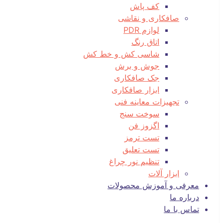
کف پاش
صافکاری و نقاشی
لوازم PDR
اتاق رنگ
شاسی کش و خط کش
جوش و برش
جک صافکاری
ابزار صافکاری
تجهیزات معاینه فنی
سوخت سنج
اگزوز فن
تست ترمز
تست تعلیق
تنظیم نور چراغ
ابزار آلات
معرفی و آموزش محصولات
درباره ما
تماس با ما