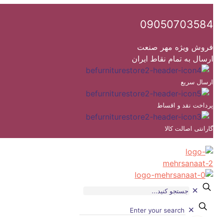
09050703584
فروش ویژه مهر صنعت
ارسال به تمام نقاط ایران
ارسال سریع
پرداخت نقد و اقساط
گارانتی اصالت کالا
✕
✕