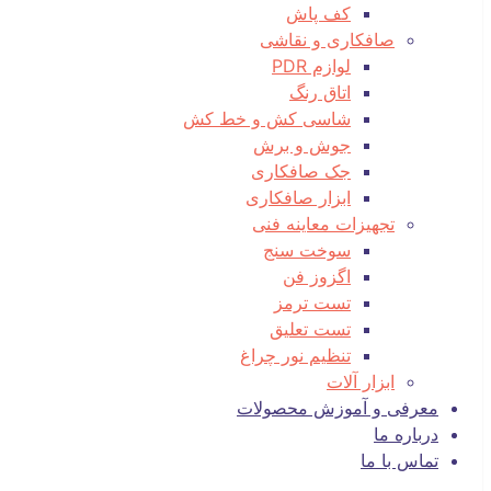
کف پاش
صافکاری و نقاشی
لوازم PDR
اتاق رنگ
شاسی کش و خط کش
جوش و برش
جک صافکاری
ابزار صافکاری
تجهیزات معاینه فنی
سوخت سنج
اگزوز فن
تست ترمز
تست تعلیق
تنظیم نور چراغ
ابزار آلات
معرفی و آموزش محصولات
درباره ما
تماس با ما