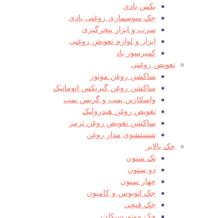
بکس بادی
جک سوسماری روغنی بادی
سرب و ابزار پنچرگیری
ابزار و لوازم تعویض روغنی
کمپرسور باد
تعویض روغنی
ساکشن روغن موتور
ساکشن روغن گیربکس اتوماتیک
واسکازین پمپ و گریس پمپ
تعویض روغن هیدرولیک
ساکشن تعویض روغن ترمز
شستشوی مدار روغن
جک بالابر
تک ستون
دو ستون
چهار ستون
جک اتوبوس و کامیون
جک قیچی
جک موتورسیکلت