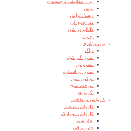
ابزار مکانیکی و جلوبندی
پرس
دیسک تراش
فنر جمع کن
کاتالیزور شور
آج زن
برق و باتری
دیاگ
شارژ گاز کولر
تنظیم نور
شارژر و استارتر
انژکتور شور
سوخت سنج
اگزوز فن
کارواش و نظافتی
کارواش صنعتی
کارواش اتوماتیک
بخار شور
جارو برقی