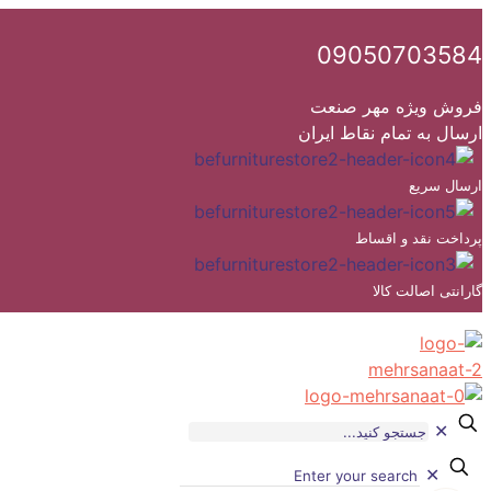
09050703584
فروش ویژه مهر صنعت
ارسال به تمام نقاط ایران
ارسال سریع
پرداخت نقد و اقساط
گارانتی اصالت کالا
✕
✕