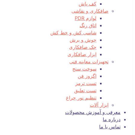
کف پاش
صافکاری و نقاشی
لوازم PDR
اتاق رنگ
شاسی کش و خط کش
جوش و برش
جک صافکاری
ابزار صافکاری
تجهیزات معاینه فنی
سوخت سنج
اگزوز فن
تست ترمز
تست تعلیق
تنظیم نور چراغ
ابزار آلات
معرفی و آموزش محصولات
درباره ما
تماس با ما