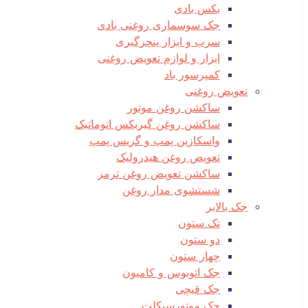
بکس بادی
جک سوسماری روغنی بادی
سرب و ابزار پنچرگیری
ابزار و لوازم تعویض روغنی
کمپرسور باد
تعویض روغنی
ساکشن روغن موتور
ساکشن روغن گیربکس اتوماتیک
واسکازین پمپ و گریس پمپ
تعویض روغن هیدرولیک
ساکشن تعویض روغن ترمز
شستشوی مدار روغن
جک بالابر
تک ستون
دو ستون
چهار ستون
جک اتوبوس و کامیون
جک قیچی
جک موتورسیکلت