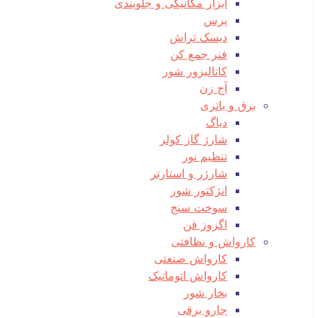
ابزار مکانیکی و جلوبندی
پرس
دیسک تراش
فنر جمع کن
کاتالیزور شور
آج زن
برق و باتری
دیاگ
شارژ گاز کولر
تنظیم نور
شارژر و استارتر
انژکتور شور
سوخت سنج
اگزوز فن
کارواش و نظافتی
کارواش صنعتی
کارواش اتوماتیک
بخار شور
جارو برقی