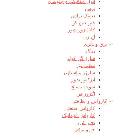
ابزار مکانیکی و جلوبندی
پرس
دیسک تراش
فنر جمع کن
کاتالیزور شور
آج زن
برق و باتری
دیاگ
شارژ گاز کولر
تنظیم نور
شارژر و استارتر
انژکتور شور
سوخت سنج
اگزوز فن
کارواش و نظافتی
کارواش صنعتی
کارواش اتوماتیک
بخار شور
جارو برقی