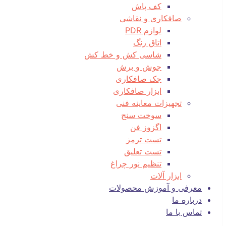
کف پاش
صافکاری و نقاشی
لوازم PDR
اتاق رنگ
شاسی کش و خط کش
جوش و برش
جک صافکاری
ابزار صافکاری
تجهیزات معاینه فنی
سوخت سنج
اگزوز فن
تست ترمز
تست تعلیق
تنظیم نور چراغ
ابزار آلات
معرفی و آموزش محصولات
درباره ما
تماس با ما