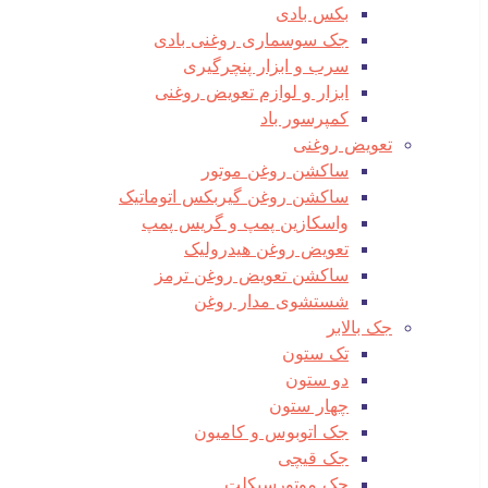
بکس بادی
جک سوسماری روغنی بادی
سرب و ابزار پنچرگیری
ابزار و لوازم تعویض روغنی
کمپرسور باد
تعویض روغنی
ساکشن روغن موتور
ساکشن روغن گیربکس اتوماتیک
واسکازین پمپ و گریس پمپ
تعویض روغن هیدرولیک
ساکشن تعویض روغن ترمز
شستشوی مدار روغن
جک بالابر
تک ستون
دو ستون
چهار ستون
جک اتوبوس و کامیون
جک قیچی
جک موتورسیکلت