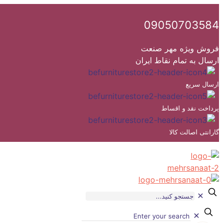
09050703584
فروش ویژه مهر صنعت
ارسال به تمام نقاط ایران
ارسال سریع
پرداخت نقد و اقساط
گارانتی اصالت کالا
✕
✕