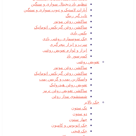
تنظیم باد دیجیتال سواری و سنگین
آپارات لاستیک و تیوپ سواری و سنگین
تاب گیر رینگ
ساکشن روغن موتور
ساکشن روغن گیربکس اتوماتیک
بکس بادی
جک سوسماری روغنی بادی
سرب و ابزار پنچرگیری
ابزار و لوازم تعویض روغنی
کمپرسور باد
تعویض روغنی
ساکشن روغن موتور
ساکشن روغن گیربکس اتوماتیک
واسکازین پمپ و گریس پمپ
تعویض روغن هیدرولیک
ساکشن تعویض روغن ترمز
شستشوی مدار روغن
جک بالابر
تک ستون
دو ستون
چهار ستون
جک اتوبوس و کامیون
جک قیچی