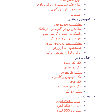
انواع جک سوسماری روغنی بادی
سرب و ابزار پنچرگیری
پمپ باد
تعویض روغنی
ساکشن روغن موتور
ساکشن روغن گیربکس اتوماتیک
واسکازین پمپ و گریس پمپ
تعویض روغن هیدرولیک
ساکشن تعویض روغن ترمز
شستشوی مدار روغن
ابزار و لوازم تعویض روغنی
جک بالابر
جک تک ستون
جک دو ستون
جک چهار ستون
جک اتوبوس و کامیون
جک قیچی
جک موتورسیکلت
جک پارکینگ
پمپ باد
پمپ باد 250 لیتری
پمپ باد 350 لیتری
پمپ باد 500 لیتری