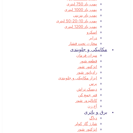
پمپ باد 750 لیتری
پمپ باد 1000 لیتری
پمپ باد بنزینی
پمپ باد 10-20-50 لیتری
پمپ باد 1200 لیتری
اسکرو
درایر
مخازن تحت فشار
مکانیکی و جلوبندی
میزان فرمان
قطعه شور
انژکتور شور
رادیاتور شور
ابزار مکانیکی و جلوبندی
پرس
دیسک تراش
فنر جمع کن
کاتالیزور شور
آج زن
برق و باتری
دیاگ
شارژ گاز کولر
انژکتور شور