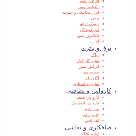
انژکتور شور
رادیاتور شور
ابزار مکانیکی و جلوبندی
پرس
دیسک تراش
فنر جمع کن
کاتالیزور شور
آج زن
برق و باتری
دیاگ
شارژ گاز کولر
انژکتور شور
تنظیم نور
اگزوز فن
شارژر و استارتر
کارواش و نظافتی
کارواش صنعتی
کارواش اتوماتیک
بخار شور
جارو برقی
کف پاش
صافکاری و نقاشی
لوازم PDR