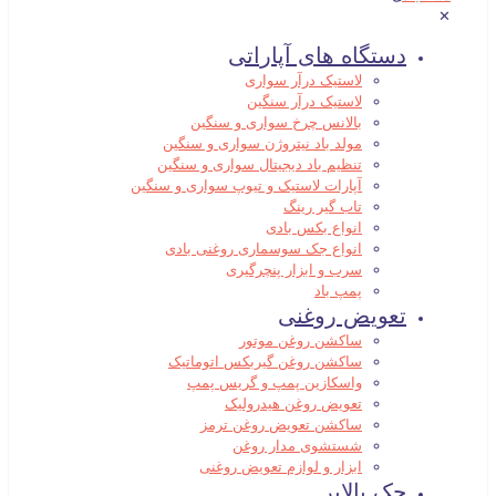
✕
دستگاه های آپاراتی
لاستیک درآر سواری
لاستیک درآر سنگین
بالانس چرخ سواری و سنگین
مولد باد نیتروژن سواری و سنگین
تنظیم باد دیجیتال سواری و سنگین
آپارات لاستیک و تیوپ سواری و سنگین
تاب گیر رینگ
انواع بکس بادی
انواع جک سوسماری روغنی بادی
سرب و ابزار پنچرگیری
پمپ باد
تعویض روغنی
ساکشن روغن موتور
ساکشن روغن گیربکس اتوماتیک
واسکازین پمپ و گریس پمپ
تعویض روغن هیدرولیک
ساکشن تعویض روغن ترمز
شستشوی مدار روغن
ابزار و لوازم تعویض روغنی
جک بالابر