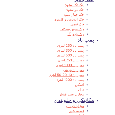
جک تک ستون
جک دو ستون
جک چهار ستون
جک اتوبوس و کامیون
جک قیچی
جک موتورسیکلت
جک پارکینگ
پمپ باد
پمپ باد 250 لیتری
پمپ باد 350 لیتری
پمپ باد 500 لیتری
پمپ باد 750 لیتری
پمپ باد 1000 لیتری
پمپ باد بنزینی
پمپ باد 10-20-50 لیتری
پمپ باد 1200 لیتری
اسکرو
درایر
مخازن تحت فشار
مکانیکی و جلوبندی
میزان فرمان
قطعه شور