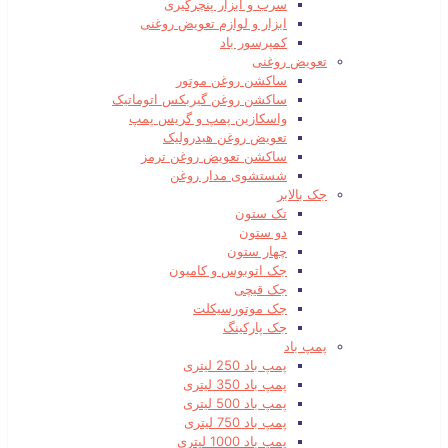
سرب و ابزار پنچرگیری
ابزار و لوازم تعویض روغنی
کمپرسور باد
تعویض روغنی
ساکشن روغن موتور
ساکشن روغن گیربکس اتوماتیک
واسکازین پمپ و گریس پمپ
تعویض روغن هیدرولیک
ساکشن تعویض روغن ترمز
شستشوی مدار روغن
جک بالابر
تک ستون
دو ستون
چهار ستون
جک اتوبوس و کامیون
جک قیچی
جک موتورسیکلت
جک پارکینگ
پمپ باد
پمپ باد 250 لیتری
پمپ باد 350 لیتری
پمپ باد 500 لیتری
پمپ باد 750 لیتری
پمپ باد 1000 لیتری