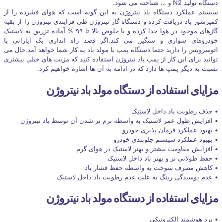
دستگاه تولید N2 و … شناخته می شود.
سیستم عملکرد دستگاه باد نیتروژن به این گونه است که هوای فشرده را از
کمپرسور باد دریافت کرده و دستگاه گاز نیتروژن طی فرآیندی نیتروژن را از بقیه
گازهای موجود در هوا جدا کرده و با خلوص بالا تا ۹۹ % آماده تزریق به لاستیک
خودروهای سواری و سنگین می کند.اگر قصد راه اندازی یک آپاراتی یا
اتوسرویس را دارید حتما دستگاه پمپ یا مولد باد به کار شما خواهد آمد.حال می
توانید برای این کار از پمپ باد نیتروژن استفاده کنید که مزیت های خیلی بیشتری
نسبت به دیگر پمپ ها دارد که در ادامه به آن ها اشاره خواهیم کرد.
مزایای استفاده از دستگاه مولد باد نیتروژن
• حذف رطوبت باد داخل لاستیک
• افزایش طول عمر لاستیک به واسطه نرم تر شدن آن توسط باد نیتروژن
• بهبود عملکرد فرمان پذیری خودرو
• بهبود عملکرد سیستم جلوبندی خودرو
• افزایش مقاومت بیشتر و بهتر لاستیک در هوای گرم
• حفظ طولانی تر و بهتر باد داخل لاستیک
• کاهش مصرف سوخت به واسطه حفظ فشار باد
• عدم پوسیدگی رینگ به علت عدم رطوبت باد داخل لاستیک
مزایای استفاده از دستگاه مولد باد نیتروژن
• برد هوشمند الکترونیکی