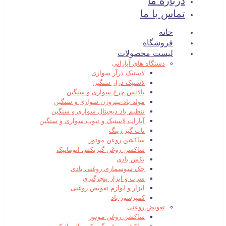
درباره ما
تماس با ما
خانه
فروشگاه
لیست محصولات
دستگاه های آپاراتی
لاستیک درآر سواری
لاستیک درآر سنگین
بالانس چرخ سواری و سنگین
مولد باد نیتروژن سواری و سنگین
تنظیم باد دیجیتال سواری و سنگین
آپارات لاستیک و تیوپ سواری و سنگین
تاب گیر رینگ
ساکشن روغن موتور
ساکشن روغن گیربکس اتوماتیک
بکس بادی
جک سوسماری روغنی بادی
سرب و ابزار پنچرگیری
ابزار و لوازم تعویض روغنی
کمپرسور باد
تعویض روغنی
ساکشن روغن موتور