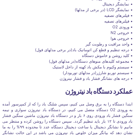
• نمایشگر دیجیتال
• نمایشگر LCD (در برخی از مدلها)
• فیلترهای تصفیه
• فیلترهای تصفیه
• ورودی O2
• خروجی N2
• خروجی هوا
• واحد مراقبت و رطوبت گیر
• درجه تنظیم و قطع کن اتوماتیک باد(در برخی مدلهای فول)
• کلید روشن و خاموش دستگاه
• مجموعه کلیدهای منوهای دستگاه(در مدلهای فول)
• سیستم وکیوم با مکش باد کهنه از داخل لاستیک
• سیستم توربو شارژر(در مدلهای توربودار)
• درجه های نشانگر فشار باد و فشار نیتروژن
عملکرد دستگاه باد نیتروژن
ابتدا دستگاه را به برق وصل می کنیم، سپس شلنگ باد را که از کمپرسور آمده
به ورودی O2 دستگاه متصل می کنیم، در دستگاه باد نیتروژن سواری و نیمه
سنگین فشار باد ورودی روی ۶ بار و در دستگاه باد نیتروژن ماشین سنگین فشار
باد ورودی تا ۱۲ بار باید تنظیم گردد. سپس دستگاه را روشن کرده و منتظر می
مانیم تا نشانگر دیجیتال یا ساعت دیجیتال دستگاه عدد تا محدوده ۹۹% را به ما
نشان دهد که بیانگر میزان خلوص باد نیتروژن می باشد در این حالت نشانگر