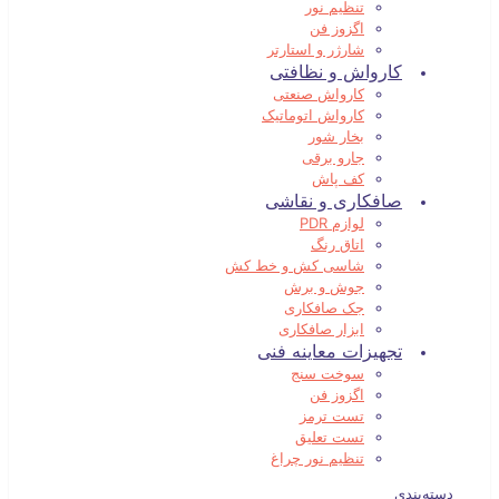
تنظیم نور
اگزوز فن
شارژر و استارتر
کارواش و نظافتی
کارواش صنعتی
کارواش اتوماتیک
بخار شور
جارو برقی
کف پاش
صافکاری و نقاشی
لوازم PDR
اتاق رنگ
شاسی کش و خط کش
جوش و برش
جک صافکاری
ابزار صافکاری
تجهیزات معاینه فنی
سوخت سنج
اگزوز فن
تست ترمز
تست تعلیق
تنظیم نور چراغ
دسته‌بندی