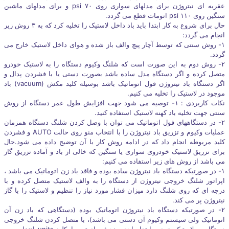
عقربه ای نیتروژن برای مدلهای سواری روی ۷۰ psi و برای مدلهای ماشین
سنگین روی ۱۱۰ psi اتومات قطع می گردد.
حال برای شروع به کار ابتدا باید باد داخل لاستیک را تخلیه کرد که به ۳ روش زیر
انجام می گردد:
۱- روش سنتی که توسط آچار پیچ والف باز شده و هوای داخل لاستیک خارج می
گردد.
۲- روش دوم به این صورت است که شلنگ وکیوم دستگاه را به لاستیک خودرو
متصل کرده و اگر دستگاه مدل ساده باشد بصورت دستی یا با فشردن پدال و
اگر دستگاه باد نیتروژن فول اتوماتیک باشد بوسیله کلید مکش (vacuum) باد
موجود در لاستیک را تخلیه می کنیم.
نکات کاربردی : ۱- توصیه می شود جهت افزایش طول عمر دستگاه از روش
سنتی جهت تخلیه باد کهنه لاستیک استفاده کنید.
۲- در دستگاههای فول اتوماتیک می توان با وصل کردن شلنگ دستگاه همزمان
عملیات وکیوم و تزریق باد نیتروژن را با انتخاب منو روی حالت AUTO و فشردن
کلید مربوطه انجام داد که در ادامه روش کار با آن توضیح داده می شود.حال
برای تزریق لاستیک خودروی سواری یا سنگین که خالی از باد و آماده تزریق گاز
می باشد از روش های زیر استفاده می کنیم:
۱- در صورتیکه دستگاه باد نیتروژن ساده بوده و فاقد باد زن اتوماتیک می باشد ،
اپراتور شلنگ خروجی نیتروژن از دستگاه را به والف لاستیک متصل کرده و با
درجه ای که روی شلنگ دارد میزان فشار مورد نیاز را تنظیم و لاستیک را با گاز
نیتروژن پر می کند.
۲- در صورتیکه دستگاه باد نیتروژن اتوماتیک بوده (دستگاهی که باد زن آن
اتوماتیک ولی سیستم وکیوم آن دستی می باشد)، با متصل کردن شلنگ خروجی
دستگاه به لاستیک خودرو ابتدا واحد سنجش باد توسط کلید units انتخاب می