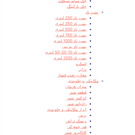
جک موتورسیکلت
جک پارکینگ
پمپ باد
پمپ باد 250 لیتری
پمپ باد 350 لیتری
پمپ باد 500 لیتری
پمپ باد 750 لیتری
پمپ باد 1000 لیتری
پمپ باد بنزینی
پمپ باد 10-20-50 لیتری
پمپ باد 1200 لیتری
اسکرو
درایر
مخازن تحت فشار
مکانیکی و جلوبندی
میزان فرمان
قطعه شور
انژکتور شور
رادیاتورشور
ابزار مکانیکی و جلوبندی
پرس
دیسک تراش
فنر جمع کن
کاتالیزور شور