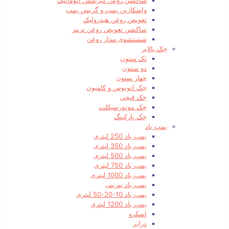
ساکشن روغن گیربکس اتوماتیک
واسکازین پمپ و گریس پمپ
تعویض روغن هیدرولیک
ساکشن تعویض روغن ترمز
شستشوی مدار روغن
جک بالابر
تک ستون
دو ستون
چهار ستون
جک اتوبوس و کامیون
جک قیچی
جک موتورسیکلت
جک پارکینگ
پمپ باد
پمپ باد 250 لیتری
پمپ باد 350 لیتری
پمپ باد 500 لیتری
پمپ باد 750 لیتری
پمپ باد 1000 لیتری
پمپ باد بنزینی
پمپ باد 10-20-50 لیتری
پمپ باد 1200 لیتری
اسکرو
درایر