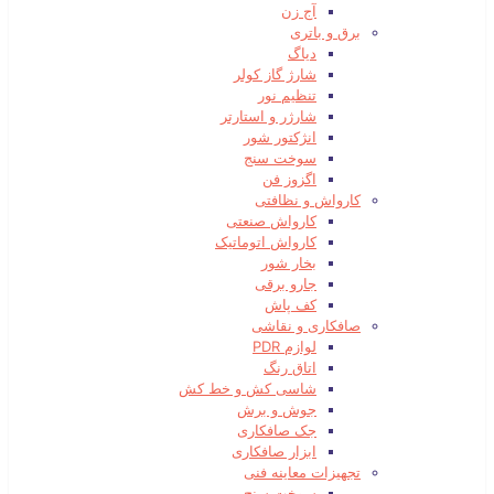
آج زن
برق و باتری
دیاگ
شارژ گاز کولر
تنظیم نور
شارژر و استارتر
انژکتور شور
سوخت سنج
اگزوز فن
کارواش و نظافتی
کارواش صنعتی
کارواش اتوماتیک
بخار شور
جارو برقی
کف پاش
صافکاری و نقاشی
لوازم PDR
اتاق رنگ
شاسی کش و خط کش
جوش و برش
جک صافکاری
ابزار صافکاری
تجهیزات معاینه فنی
سوخت سنج