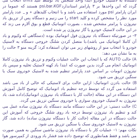
گردد که این واحدها بر ۳ پارامتر استانداردpsi،bar،KGF هستند که عموما در
ایران پارامتر psi مورد استفاده می باشد و با انتخاب کلیدهای + و _ عدد پارامتر
مورد نظر را مشخص کرده و کلید start را می زنیم و دستگاه پس از تزریق باد
نیتروژن با پرامتر مشخص شده ، بصورت اتوماتیک قطع و بوق آلارم می زند که
در این حالت لاستیک خودرو با گاز نیتروژن پر شده است.
۳- در صورتیکه دستگاه باد نیتروژن فول اتوماتیک بوده (دستگاهی که وکیوم و باد
آن کاملا اتوماتیک می باشد)،با متصل کردن شلنگ خروجی دستگاه به لاستیک
خودرو با انتخاب منو از روشهای زیر می توان استفاده کرد: گزینه منو ۳ حالت را
به ما نشان می دهد:
A) حالت AUTO که با انتخاب این حالت عملیات وکیوم و تزریق باد نیتروژن کاملا
اتوماتیک انجام می گردد بدین صورت که ابتدا باد کهنه لاستیک تخلیه و سپس باد
نیتروژن اتومات بر اساس عدد پارامتر تنظیم شده به لاستیک خودروی سبک یا
سنگین تزریق می شود.
B) حالت بادزن اتوماتیک: ازاین حالت برای لاستیکی که خالی از باد می باشد
استفاده می گردد که توسط درجه تنظیم باد اتوماتیک که توضیح کامل آموزش
این دستگاه در این مقاله (حالت کار با دستگاه باد نیتروژن اتوماتیک)داده شد، باد
نیتروژن به لاستیک خودروی سواری یا خودروی سنگین تزریق می گردد.
C) حالت دستی: در این حالت دستگاه مانند دستگاه باد نیتروژن ساده عمل می
کند و تنظیم باد نیتروژن توسط درجه باد روی شلنگ خروجی که آموزش این
حالت دستگاه در این مقاله (حالت کار با دستگاه نیتروژن ساده) داده شد، گاز
نیتروژن به لاستیک خودروی سبک یا سنگین تزریق می شود.
نکات مهم: ۱- عملیات کار با دستگاه باد نیتروژن ماشین سنگین به همین صورت
می باشد و فقط همانطوری که توضیح داده شد فشار باد ورودی از کمپرسور هوا