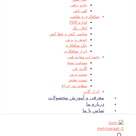
جارو برقی
کف پاش
صافکاری و نقاشی
لوازم PDR
اتاق رنگ
شاسی کش و خط کش
جوش و برش
جک صافکاری
ابزار صافکاری
تجهیزات معاینه فنی
سوخت سنج
اگزوز فن
تست ترمز
تست تعلیق
تنظیم نور چراغ
ابزار آلات
معرفی و آموزش محصولات
درباره ما
تماس با ما