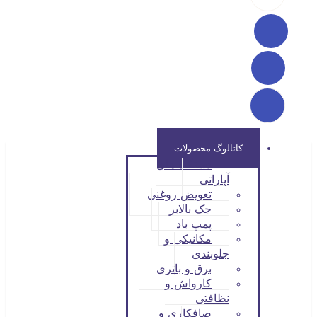
کاتالوگ محصولات
دستگاه های
آپاراتی
تعویض روغنی
جک بالابر
پمپ باد
مکانیکی و
جلوبندی
برق و باتری
کارواش و
نظافتی
صافکاری و