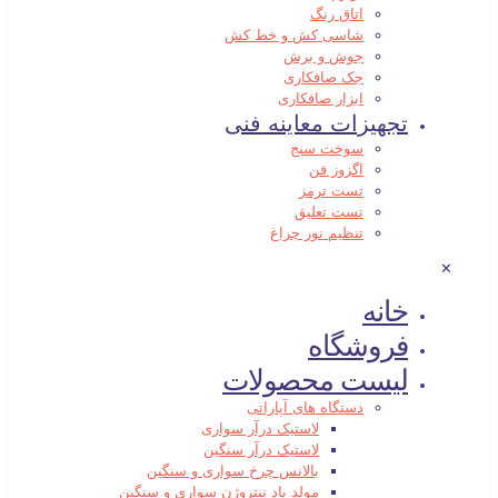
اتاق رنگ
شاسی کش و خط کش
جوش و برش
جک صافکاری
ابزار صافکاری
تجهیزات معاینه فنی
سوخت سنج
اگزوز فن
تست ترمز
تست تعلیق
تنظیم نور چراغ
✕
خانه
فروشگاه
لیست محصولات
دستگاه های آپاراتی
لاستیک درآر سواری
لاستیک درآر سنگین
بالانس چرخ سواری و سنگین
مولد باد نیتروژن سواری و سنگین