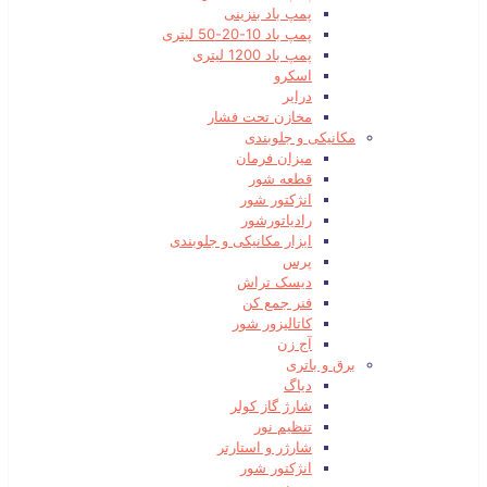
پمپ باد بنزینی
پمپ باد 10-20-50 لیتری
پمپ باد 1200 لیتری
اسکرو
درایر
مخازن تحت فشار
مکانیکی و جلوبندی
میزان فرمان
قطعه شور
انژکتور شور
رادیاتورشور
ابزار مکانیکی و جلوبندی
پرس
دیسک تراش
فنر جمع کن
کاتالیزور شور
آج زن
برق و باتری
دیاگ
شارژ گاز کولر
تنظیم نور
شارژر و استارتر
انژکتور شور