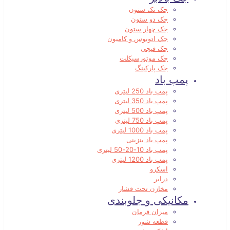
جک تک ستون
جک دو ستون
جک چهار ستون
جک اتوبوس و کامیون
جک قیچی
جک موتورسیکلت
جک پارکینگ
پمپ باد
پمپ باد 250 لیتری
پمپ باد 350 لیتری
پمپ باد 500 لیتری
پمپ باد 750 لیتری
پمپ باد 1000 لیتری
پمپ باد بنزینی
پمپ باد 10-20-50 لیتری
پمپ باد 1200 لیتری
اسکرو
درایر
مخازن تحت فشار
مکانیکی و جلوبندی
میزان فرمان
قطعه شور