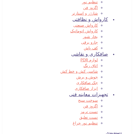
تنظیم نور
اگزوز فن
شارژر و استارتر
کارواش و نظافتی
کارواش صنعتی
کارواش اتوماتیک
بخار شور
جارو برقی
کف پاش
صافکاری و نقاشی
لوازم PDR
اتاق رنگ
شاسی کش و خط کش
جوش و برش
جک صافکاری
ابزار صافکاری
تجهیزات معاینه فنی
سوخت سنج
اگزوز فن
تست ترمز
تست تعلیق
تنظیم نور چراغ
دسته‌بندی