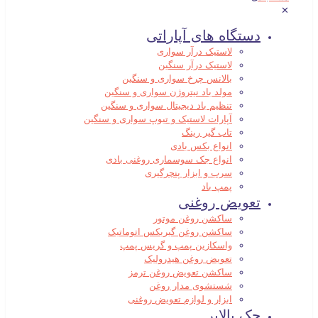
✕
دستگاه های آپاراتی
لاستیک درآر سواری
لاستیک درآر سنگین
بالانس چرخ سواری و سنگین
مولد باد نیتروژن سواری و سنگین
تنظیم باد دیجیتال سواری و سنگین
آپارات لاستیک و تیوپ سواری و سنگین
تاب گیر رینگ
انواع بکس بادی
انواع جک سوسماری روغنی بادی
سرب و ابزار پنچرگیری
پمپ باد
تعویض روغنی
ساکشن روغن موتور
ساکشن روغن گیربکس اتوماتیک
واسکازین پمپ و گریس پمپ
تعویض روغن هیدرولیک
ساکشن تعویض روغن ترمز
شستشوی مدار روغن
ابزار و لوازم تعویض روغنی
جک بالابر