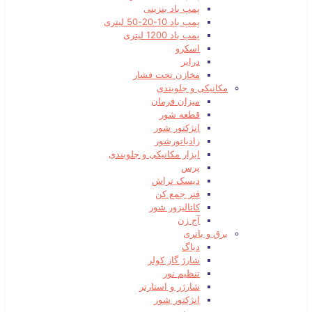
پمپ باد بنزینی
پمپ باد 10-20-50 لیتری
پمپ باد 1200 لیتری
اسکرو
درایر
مخازن تحت فشار
مکانیکی و جلوبندی
میزان فرمان
قطعه شور
انژکتور شور
رادیاتورشور
ابزار مکانیکی و جلوبندی
پرس
دیسک تراش
فنر جمع کن
کاتالیزور شور
آج زن
برق و باتری
دیاگ
شارژ گاز کولر
تنظیم نور
شارژر و استارتر
انژکتور شور