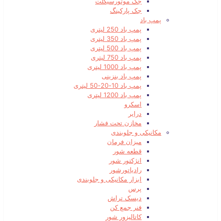
جک موتورسیکلت
جک پارکینگ
پمپ باد
پمپ باد 250 لیتری
پمپ باد 350 لیتری
پمپ باد 500 لیتری
پمپ باد 750 لیتری
پمپ باد 1000 لیتری
پمپ باد بنزینی
پمپ باد 10-20-50 لیتری
پمپ باد 1200 لیتری
اسکرو
درایر
مخازن تحت فشار
مکانیکی و جلوبندی
میزان فرمان
قطعه شور
انژکتور شور
رادیاتورشور
ابزار مکانیکی و جلوبندی
پرس
دیسک تراش
فنر جمع کن
کاتالیزور شور