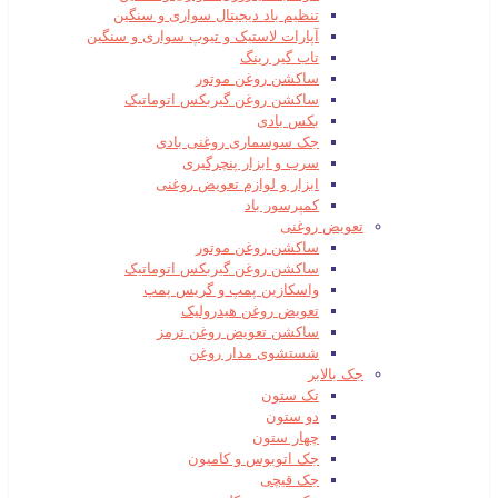
تنظیم باد دیجیتال سواری و سنگین
آپارات لاستیک و تیوپ سواری و سنگین
تاب گیر رینگ
ساکشن روغن موتور
ساکشن روغن گیربکس اتوماتیک
بکس بادی
جک سوسماری روغنی بادی
سرب و ابزار پنچرگیری
ابزار و لوازم تعویض روغنی
کمپرسور باد
تعویض روغنی
ساکشن روغن موتور
ساکشن روغن گیربکس اتوماتیک
واسکازین پمپ و گریس پمپ
تعویض روغن هیدرولیک
ساکشن تعویض روغن ترمز
شستشوی مدار روغن
جک بالابر
تک ستون
دو ستون
چهار ستون
جک اتوبوس و کامیون
جک قیچی