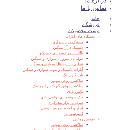
درباره ما
تماس با ما
خانه
فروشگاه
لیست محصولات
دستگاه های آپاراتی
لاستیک درآر سواری
لاستیک درآر سنگین
بالانس چرخ سواری و سنگین
مولد باد نیتروژن سواری و سنگین
تنظیم باد دیجیتال سواری و سنگین
آپارات لاستیک و تیوپ سواری و سنگین
تاب گیر رینگ
ساکشن روغن موتور
ساکشن روغن گیربکس اتوماتیک
بکس بادی
جک سوسماری روغنی بادی
سرب و ابزار پنچرگیری
ابزار و لوازم تعویض روغنی
کمپرسور باد
تعویض روغنی
ساکشن روغن موتور