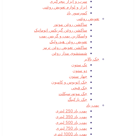
سرب و ابزار پنچرگیری
ابزار و لوازم تعویض روغنی
کمپرسور باد
تعویض روغنی
ساکشن روغن موتور
ساکشن روغن گیربکس اتوماتیک
واسکازین پمپ و گریس پمپ
تعویض روغن هیدرولیک
ساکشن تعویض روغن ترمز
شستشوی مدار روغن
جک بالابر
تک ستون
دو ستون
چهار ستون
جک اتوبوس و کامیون
جک قیچی
جک موتورسیکلت
جک پارکینگ
پمپ باد
پمپ باد 250 لیتری
پمپ باد 350 لیتری
پمپ باد 500 لیتری
پمپ باد 750 لیتری
پمپ باد 1000 لیتری