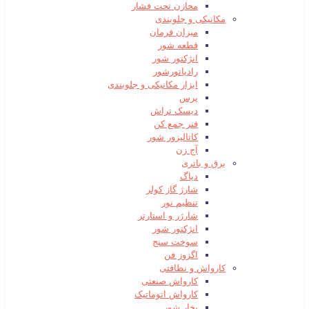
مخازن تحت فشار
مکانیکی و جلوبندی
میزان فرمان
قطعه شور
انژکتور شور
رادیاتورشور
ابزار مکانیکی و جلوبندی
پرس
دیسک تراش
فنر جمع کن
کاتالیزور شور
آج زن
برق و باتری
دیاگ
شارژ گاز کولر
تنظیم نور
شارژر و استارتر
انژکتور شور
سوخت سنج
اگزوز فن
کارواش و نظافتی
کارواش صنعتی
کارواش اتوماتیک
بخار شور