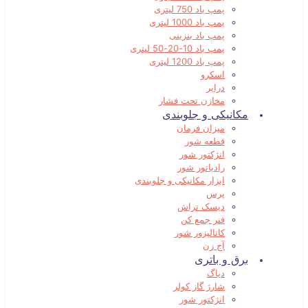
پمپ باد 750 لیتری
پمپ باد 1000 لیتری
پمپ باد بنزینی
پمپ باد 10-20-50 لیتری
پمپ باد 1200 لیتری
اسکرو
درایر
مخازن تحت فشار
مکانیکی و جلوبندی
میزان فرمان
قطعه شور
انژکتور شور
رادیاتور شور
ابزار مکانیکی و جلوبندی
پرس
دیسک تراش
فنر جمع کن
کاتالیزور شور
آج زن
برق و باتری
دیاگ
شارژ گاز کولر
انژکتور شور