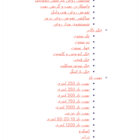
ساکشن روغن گیربکس اتوماتیک
واسکازین پمپ و گریس پمپ
تعویض روغن هیدرولیک
ساکشن تعویض روغن ترمز
شستشوی مدار روغن
جک بالابر
تک ستون
دو ستون
چهار ستون
جک اتوبوس و کامیون
جک قیچی
جک موتورسیکلت
جک پارکینگ
پمپ باد
پمپ باد 250 لیتری
پمپ باد 350 لیتری
پمپ باد 500 لیتری
پمپ باد 750 لیتری
پمپ باد 1000 لیتری
پمپ باد بنزینی
پمپ باد 10-20-50 لیتری
پمپ باد 1200 لیتری
اسکرو
درایر