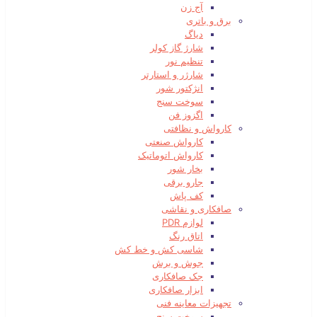
آج زن
برق و باتری
دیاگ
شارژ گاز کولر
تنظیم نور
شارژر و استارتر
انژکتور شور
سوخت سنج
اگزوز فن
کارواش و نظافتی
کارواش صنعتی
کارواش اتوماتیک
بخار شور
جارو برقی
کف پاش
صافکاری و نقاشی
لوازم PDR
اتاق رنگ
شاسی کش و خط کش
جوش و برش
جک صافکاری
ابزار صافکاری
تجهیزات معاینه فنی
سوخت سنج