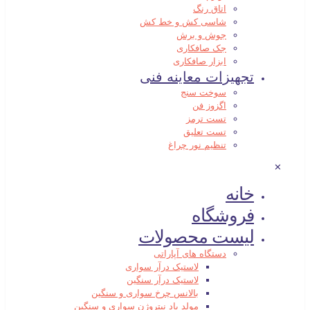
اتاق رنگ
شاسی کش و خط کش
جوش و برش
جک صافکاری
ابزار صافکاری
تجهیزات معاینه فنی
سوخت سنج
اگزوز فن
تست ترمز
تست تعلیق
تنظیم نور چراغ
✕
خانه
فروشگاه
لیست محصولات
دستگاه های آپاراتی
لاستیک درآر سواری
لاستیک درآر سنگین
بالانس چرخ سواری و سنگین
مولد باد نیتروژن سواری و سنگین