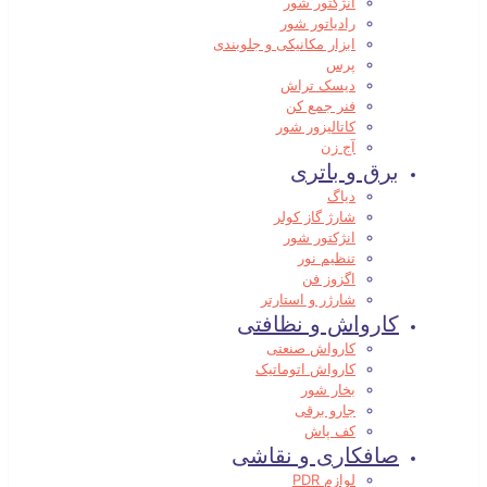
انژکتور شور
رادیاتور شور
ابزار مکانیکی و جلوبندی
پرس
دیسک تراش
فنر جمع کن
کاتالیزور شور
آج زن
برق و باتری
دیاگ
شارژ گاز کولر
انژکتور شور
تنظیم نور
اگزوز فن
شارژر و استارتر
کارواش و نظافتی
کارواش صنعتی
کارواش اتوماتیک
بخار شور
جارو برقی
کف پاش
صافکاری و نقاشی
لوازم PDR