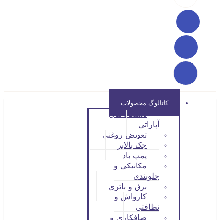
کاتالوگ محصولات
دستگاه های
آپاراتی
تعویض روغنی
جک بالابر
پمپ باد
مکانیکی و
جلوبندی
برق و باتری
کارواش و
نظافتی
صافکاری و