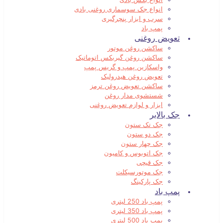
انواع جک سوسماری روغنی بادی
سرب و ابزار پنچرگیری
پمپ باد
تعویض روغنی
ساکشن روغن موتور
ساکشن روغن گیربکس اتوماتیک
واسکازین پمپ و گریس پمپ
تعویض روغن هیدرولیک
ساکشن تعویض روغن ترمز
شستشوی مدار روغن
ابزار و لوازم تعویض روغنی
جک بالابر
جک تک ستون
جک دو ستون
جک چهار ستون
جک اتوبوس و کامیون
جک قیچی
جک موتورسیکلت
جک پارکینگ
پمپ باد
پمپ باد 250 لیتری
پمپ باد 350 لیتری
پمپ باد 500 لیتری