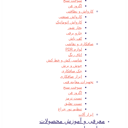
سوخت سنج
اگزوز فن
کارواش و نظافتی
کارواش صنعتی
کارواش اتوماتیک
بخار شور
جارو برقی
کف پاش
صافکاری و نقاشی
لوازم PDR
اتاق رنگ
شاسی کش و خط کش
جوش و برش
جک صافکاری
ابزار صافکاری
تجهیزات معاینه فنی
سوخت سنج
اگزوز فن
تست ترمز
تست تعلیق
تنظیم نور چراغ
ابزار آلات
معرفی و آموزش محصولات